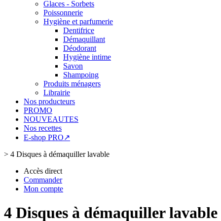
Glaces - Sorbets
Poissonnerie
Hygiène et parfumerie
Dentifrice
Démaquillant
Déodorant
Hygiène intime
Savon
Shampoing
Produits ménagers
Librairie
Nos producteurs
PROMO
NOUVEAUTES
Nos recettes
E-shop PRO↗
>
4 Disques à démaquiller lavable
Accès direct
Commander
Mon compte
4 Disques à démaquiller lavable