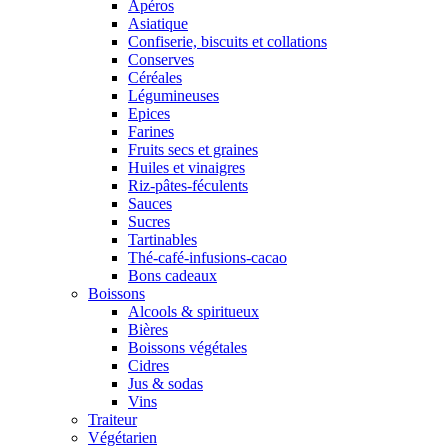
Apéros
Asiatique
Confiserie, biscuits et collations
Conserves
Céréales
Légumineuses
Epices
Farines
Fruits secs et graines
Huiles et vinaigres
Riz-pâtes-féculents
Sauces
Sucres
Tartinables
Thé-café-infusions-cacao
Bons cadeaux
Boissons
Alcools & spiritueux
Bières
Boissons végétales
Cidres
Jus & sodas
Vins
Traiteur
Végétarien