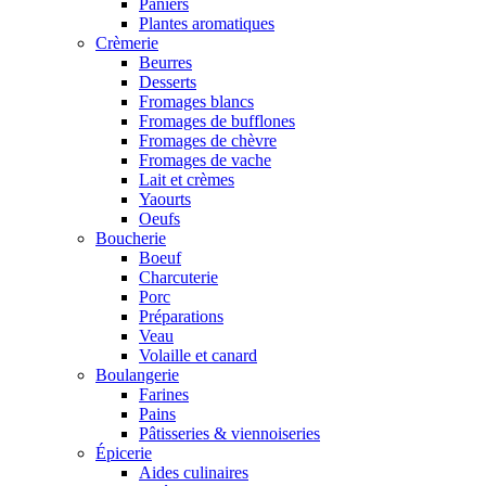
Paniers
Plantes aromatiques
Crèmerie
Beurres
Desserts
Fromages blancs
Fromages de bufflones
Fromages de chèvre
Fromages de vache
Lait et crèmes
Yaourts
Oeufs
Boucherie
Boeuf
Charcuterie
Porc
Préparations
Veau
Volaille et canard
Boulangerie
Farines
Pains
Pâtisseries & viennoiseries
Épicerie
Aides culinaires