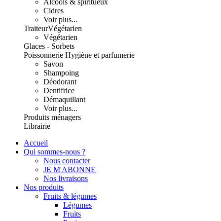
Alcools & spiritueux
Cidres
Voir plus...
Traiteur
Végétarien
Végétarien
Glaces - Sorbets
Poissonnerie
Hygiène et parfumerie
Savon
Shampoing
Déodorant
Dentifrice
Démaquillant
Voir plus...
Produits ménagers
Librairie
Accueil
Qui sommes-nous ?
Nous contacter
JE M'ABONNE
Nos livraisons
Nos produits
Fruits & légumes
Légumes
Fruits