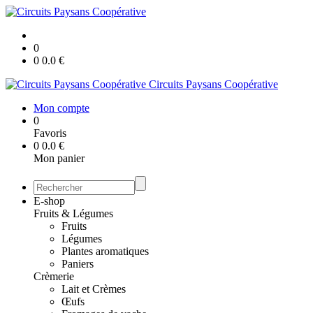
0
0
0.0
€
Circuits Paysans Coopérative
Mon compte
0
Favoris
0
0.0
€
Mon panier
E-shop
Fruits & Légumes
Fruits
Légumes
Plantes aromatiques
Paniers
Crèmerie
Lait et Crèmes
Œufs