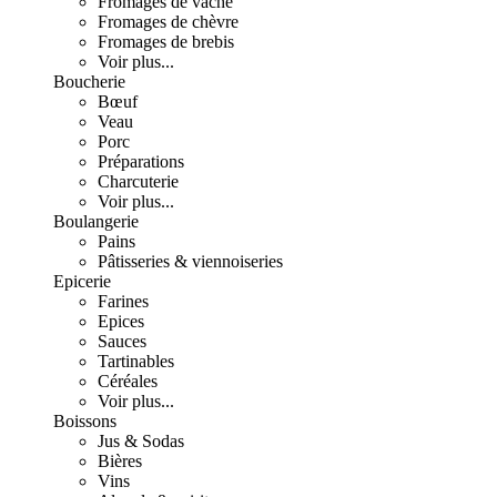
Fromages de vache
Fromages de chèvre
Fromages de brebis
Voir plus...
Boucherie
Bœuf
Veau
Porc
Préparations
Charcuterie
Voir plus...
Boulangerie
Pains
Pâtisseries & viennoiseries
Epicerie
Farines
Epices
Sauces
Tartinables
Céréales
Voir plus...
Boissons
Jus & Sodas
Bières
Vins