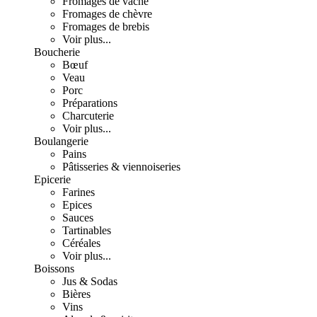
Fromages de vache
Fromages de chèvre
Fromages de brebis
Voir plus...
Boucherie
Bœuf
Veau
Porc
Préparations
Charcuterie
Voir plus...
Boulangerie
Pains
Pâtisseries & viennoiseries
Epicerie
Farines
Epices
Sauces
Tartinables
Céréales
Voir plus...
Boissons
Jus & Sodas
Bières
Vins