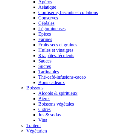
Apéros
Asiatique
Confiserie, biscuits et collations
Conserves
Céréales
Légumineuses
Epices
Farines
Fruits secs et graines
Huiles et vinaigres
Riz-pâtes-féculents
Sauces
Sucres
Tartinables
Thé-café-infusions-cacao
Bons cadeaux
Boissons
Alcools & spiritueux
Bières
Boissons végétales
Cidres
Jus & sodas
Vins
Traiteur
Végétarien