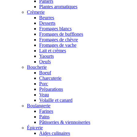
Paniers
Plantes aromatiques
Crèmerie
Beurres
Desserts
Fromages blancs
Fromages de bufflones
Fromages de chèvre
Fromages de vache
Lait et crèmes
Yaourts
Oeufs
Boucherie
Boeuf
Charcuterie
Porc
Préparations
Veau
Volaille et canard
Boulangerie
Farines
Pains
Pâtisseries & viennoiseries
Épicerie
Aides culinaires