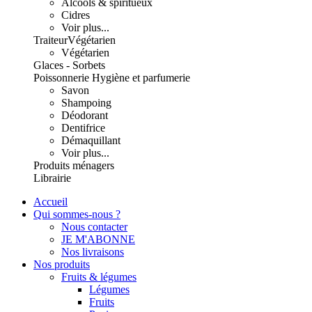
Alcools & spiritueux
Cidres
Voir plus...
Traiteur
Végétarien
Végétarien
Glaces - Sorbets
Poissonnerie
Hygiène et parfumerie
Savon
Shampoing
Déodorant
Dentifrice
Démaquillant
Voir plus...
Produits ménagers
Librairie
Accueil
Qui sommes-nous ?
Nous contacter
JE M'ABONNE
Nos livraisons
Nos produits
Fruits & légumes
Légumes
Fruits