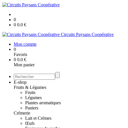
0
0
0.0
€
Circuits Paysans Coopérative
Mon compte
0
Favoris
0
0.0
€
Mon panier
E-shop
Fruits & Légumes
Fruits
Légumes
Plantes aromatiques
Paniers
Crèmerie
Lait et Crèmes
Œufs