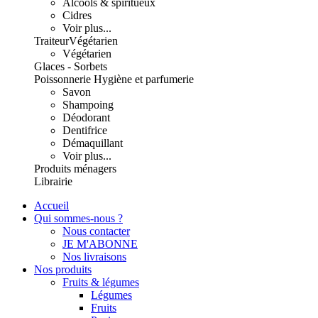
Alcools & spiritueux
Cidres
Voir plus...
Traiteur
Végétarien
Végétarien
Glaces - Sorbets
Poissonnerie
Hygiène et parfumerie
Savon
Shampoing
Déodorant
Dentifrice
Démaquillant
Voir plus...
Produits ménagers
Librairie
Accueil
Qui sommes-nous ?
Nous contacter
JE M'ABONNE
Nos livraisons
Nos produits
Fruits & légumes
Légumes
Fruits