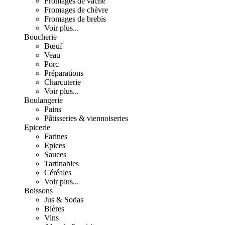
Fromages de vache
Fromages de chèvre
Fromages de brebis
Voir plus...
Boucherie
Bœuf
Veau
Porc
Préparations
Charcuterie
Voir plus...
Boulangerie
Pains
Pâtisseries & viennoiseries
Epicerie
Farines
Epices
Sauces
Tartinables
Céréales
Voir plus...
Boissons
Jus & Sodas
Bières
Vins