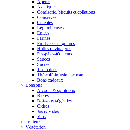
Apéros
Asiatique
Confiserie, biscuits et collations
Conserves
Céréales
Légumineuses
Epices
Farines
Fruits secs et graines
Huiles et vinaigres
Riz-pâtes-féculents
Sauces
Sucres
Tartinables
Thé-café-infusions-cacao
Bons cadeaux
Boissons
Alcools & spiritueux
Bières
Boissons végétales
Cidres
Jus & sodas
Vins
Traiteur
Végétarien