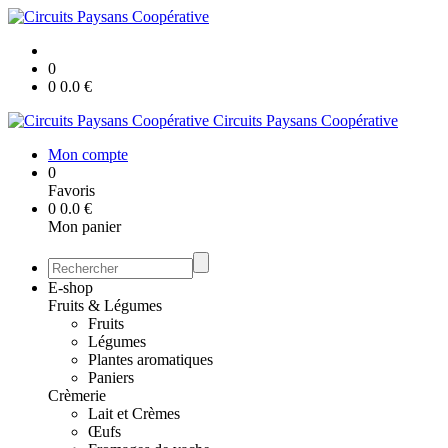
0
0
0.0
€
Circuits Paysans Coopérative
Mon compte
0
Favoris
0
0.0
€
Mon panier
E-shop
Fruits & Légumes
Fruits
Légumes
Plantes aromatiques
Paniers
Crèmerie
Lait et Crèmes
Œufs