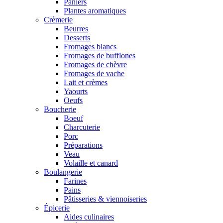
Paniers
Plantes aromatiques
Crèmerie
Beurres
Desserts
Fromages blancs
Fromages de bufflones
Fromages de chèvre
Fromages de vache
Lait et crèmes
Yaourts
Oeufs
Boucherie
Boeuf
Charcuterie
Porc
Préparations
Veau
Volaille et canard
Boulangerie
Farines
Pains
Pâtisseries & viennoiseries
Épicerie
Aides culinaires