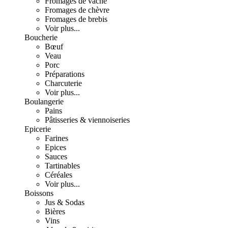
Fromages de vache
Fromages de chèvre
Fromages de brebis
Voir plus...
Boucherie
Bœuf
Veau
Porc
Préparations
Charcuterie
Voir plus...
Boulangerie
Pains
Pâtisseries & viennoiseries
Epicerie
Farines
Epices
Sauces
Tartinables
Céréales
Voir plus...
Boissons
Jus & Sodas
Bières
Vins