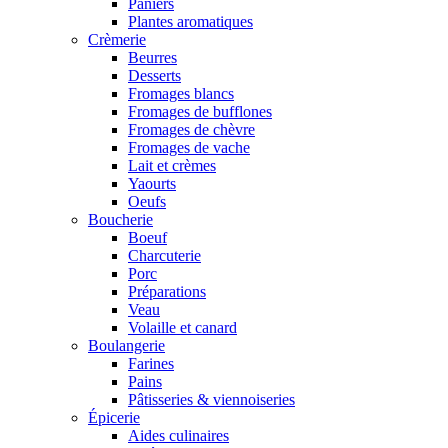
Paniers
Plantes aromatiques
Crèmerie
Beurres
Desserts
Fromages blancs
Fromages de bufflones
Fromages de chèvre
Fromages de vache
Lait et crèmes
Yaourts
Oeufs
Boucherie
Boeuf
Charcuterie
Porc
Préparations
Veau
Volaille et canard
Boulangerie
Farines
Pains
Pâtisseries & viennoiseries
Épicerie
Aides culinaires