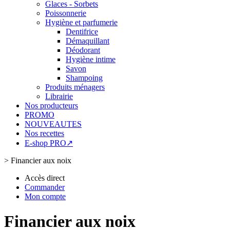
Glaces - Sorbets
Poissonnerie
Hygiène et parfumerie
Dentifrice
Démaquillant
Déodorant
Hygiène intime
Savon
Shampoing
Produits ménagers
Librairie
Nos producteurs
PROMO
NOUVEAUTES
Nos recettes
E-shop PRO↗
>
Financier aux noix
Accès direct
Commander
Mon compte
Financier aux noix