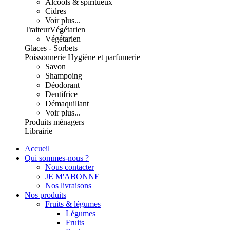
Alcools & spiritueux
Cidres
Voir plus...
Traiteur
Végétarien
Végétarien
Glaces - Sorbets
Poissonnerie
Hygiène et parfumerie
Savon
Shampoing
Déodorant
Dentifrice
Démaquillant
Voir plus...
Produits ménagers
Librairie
Accueil
Qui sommes-nous ?
Nous contacter
JE M'ABONNE
Nos livraisons
Nos produits
Fruits & légumes
Légumes
Fruits