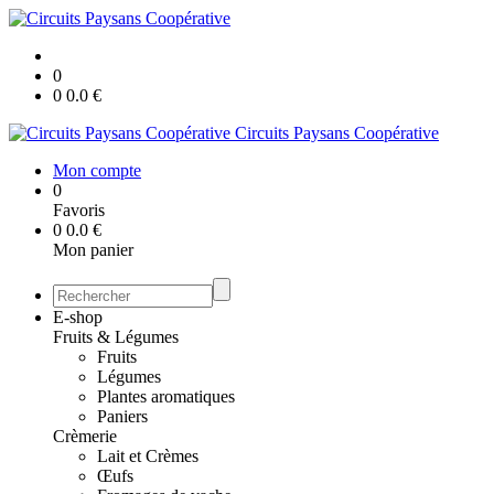
0
0
0.0
€
Circuits Paysans Coopérative
Mon compte
0
Favoris
0
0.0
€
Mon panier
E-shop
Fruits & Légumes
Fruits
Légumes
Plantes aromatiques
Paniers
Crèmerie
Lait et Crèmes
Œufs