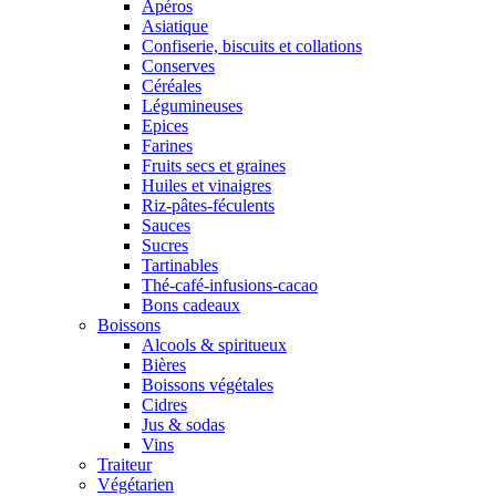
Apéros
Asiatique
Confiserie, biscuits et collations
Conserves
Céréales
Légumineuses
Epices
Farines
Fruits secs et graines
Huiles et vinaigres
Riz-pâtes-féculents
Sauces
Sucres
Tartinables
Thé-café-infusions-cacao
Bons cadeaux
Boissons
Alcools & spiritueux
Bières
Boissons végétales
Cidres
Jus & sodas
Vins
Traiteur
Végétarien