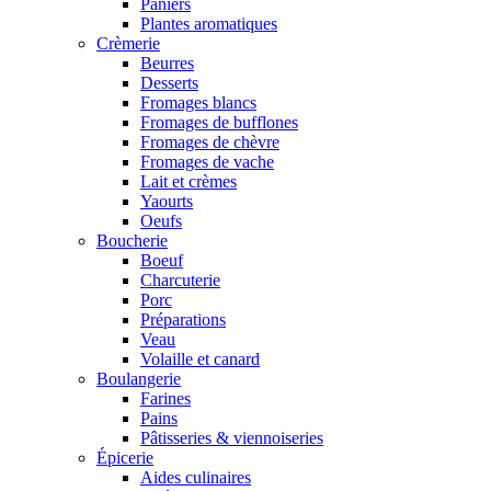
Paniers
Plantes aromatiques
Crèmerie
Beurres
Desserts
Fromages blancs
Fromages de bufflones
Fromages de chèvre
Fromages de vache
Lait et crèmes
Yaourts
Oeufs
Boucherie
Boeuf
Charcuterie
Porc
Préparations
Veau
Volaille et canard
Boulangerie
Farines
Pains
Pâtisseries & viennoiseries
Épicerie
Aides culinaires