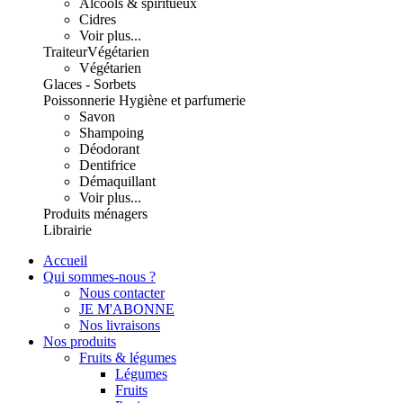
Alcools & spiritueux
Cidres
Voir plus...
Traiteur
Végétarien
Végétarien
Glaces - Sorbets
Poissonnerie
Hygiène et parfumerie
Savon
Shampoing
Déodorant
Dentifrice
Démaquillant
Voir plus...
Produits ménagers
Librairie
Accueil
Qui sommes-nous ?
Nous contacter
JE M'ABONNE
Nos livraisons
Nos produits
Fruits & légumes
Légumes
Fruits