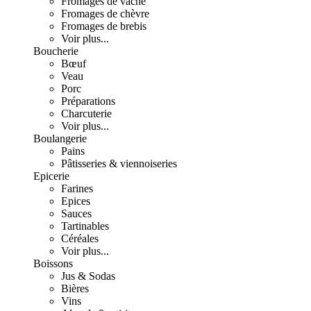
Fromages de vache
Fromages de chèvre
Fromages de brebis
Voir plus...
Boucherie
Bœuf
Veau
Porc
Préparations
Charcuterie
Voir plus...
Boulangerie
Pains
Pâtisseries & viennoiseries
Epicerie
Farines
Epices
Sauces
Tartinables
Céréales
Voir plus...
Boissons
Jus & Sodas
Bières
Vins