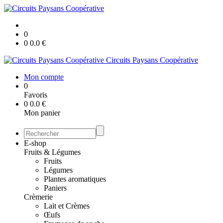
0
0
0.0
€
Circuits Paysans Coopérative
Mon compte
0
Favoris
0
0.0
€
Mon panier
E-shop
Fruits & Légumes
Fruits
Légumes
Plantes aromatiques
Paniers
Crèmerie
Lait et Crèmes
Œufs