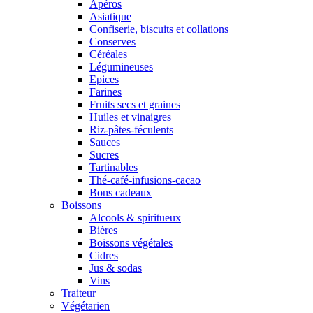
Apéros
Asiatique
Confiserie, biscuits et collations
Conserves
Céréales
Légumineuses
Epices
Farines
Fruits secs et graines
Huiles et vinaigres
Riz-pâtes-féculents
Sauces
Sucres
Tartinables
Thé-café-infusions-cacao
Bons cadeaux
Boissons
Alcools & spiritueux
Bières
Boissons végétales
Cidres
Jus & sodas
Vins
Traiteur
Végétarien