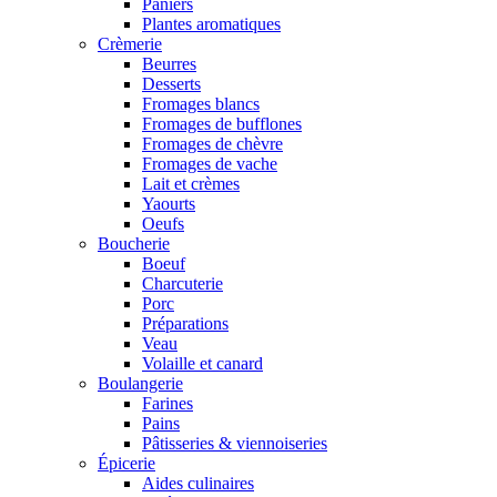
Paniers
Plantes aromatiques
Crèmerie
Beurres
Desserts
Fromages blancs
Fromages de bufflones
Fromages de chèvre
Fromages de vache
Lait et crèmes
Yaourts
Oeufs
Boucherie
Boeuf
Charcuterie
Porc
Préparations
Veau
Volaille et canard
Boulangerie
Farines
Pains
Pâtisseries & viennoiseries
Épicerie
Aides culinaires