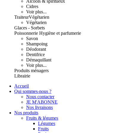
Alcools & spiritueux
Cidres
Voir plus...
Traiteur
Végétarien
Végétarien
Glaces - Sorbets
Poissonnerie
Hygiène et parfumerie
Savon
Shampoing
Déodorant
Dentifrice
Démaquillant
Voir plus...
Produits ménagers
Librairie
Accueil
Qui sommes-nous ?
Nous contacter
JE M'ABONNE
Nos livraisons
Nos produits
Fruits & légumes
Légumes
Fruits