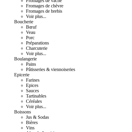
Fromages de vache
Fromages de chèvre
Fromages de brebis
Voir plus...
Boucherie
Bœuf
Veau
Porc
Préparations
Charcuterie
Voir plus...
Boulangerie
Pains
Pâtisseries & viennoiseries
Epicerie
Farines
Epices
Sauces
Tartinables
Céréales
Voir plus...
Boissons
Jus & Sodas
Bières
Vins