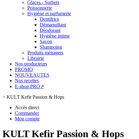
Glaces - Sorbets
Poissonnerie
Hygiène et parfumerie
Dentifrice
Démaquillant
Déodorant
Hygiène intime
Savon
Shampoing
Produits ménagers
Librairie
Nos producteurs
PROMO
NOUVEAUTES
Nos recettes
E-shop PRO↗
>
KULT Kefir Passion & Hops
Accès direct
Commander
Mon compte
KULT Kefir Passion & Hops