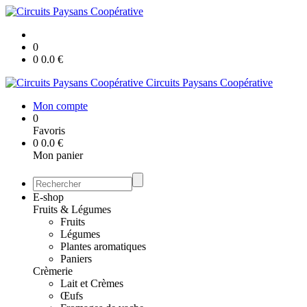
0
0
0.0
€
Circuits Paysans Coopérative
Mon compte
0
Favoris
0
0.0
€
Mon panier
E-shop
Fruits & Légumes
Fruits
Légumes
Plantes aromatiques
Paniers
Crèmerie
Lait et Crèmes
Œufs