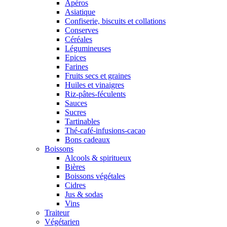
Apéros
Asiatique
Confiserie, biscuits et collations
Conserves
Céréales
Légumineuses
Epices
Farines
Fruits secs et graines
Huiles et vinaigres
Riz-pâtes-féculents
Sauces
Sucres
Tartinables
Thé-café-infusions-cacao
Bons cadeaux
Boissons
Alcools & spiritueux
Bières
Boissons végétales
Cidres
Jus & sodas
Vins
Traiteur
Végétarien