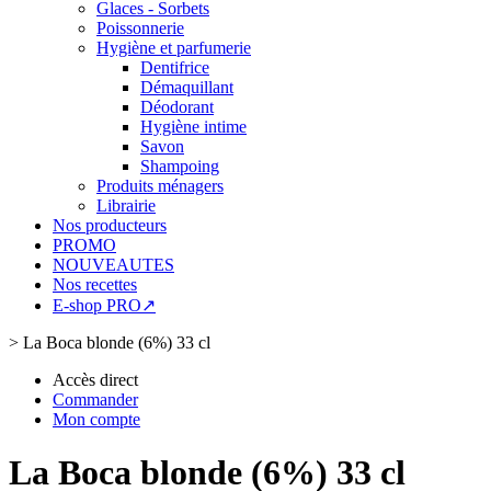
Glaces - Sorbets
Poissonnerie
Hygiène et parfumerie
Dentifrice
Démaquillant
Déodorant
Hygiène intime
Savon
Shampoing
Produits ménagers
Librairie
Nos producteurs
PROMO
NOUVEAUTES
Nos recettes
E-shop PRO↗
>
La Boca blonde (6%) 33 cl
Accès direct
Commander
Mon compte
La Boca blonde (6%) 33 cl