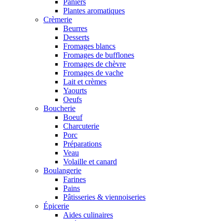
Paniers
Plantes aromatiques
Crèmerie
Beurres
Desserts
Fromages blancs
Fromages de bufflones
Fromages de chèvre
Fromages de vache
Lait et crèmes
Yaourts
Oeufs
Boucherie
Boeuf
Charcuterie
Porc
Préparations
Veau
Volaille et canard
Boulangerie
Farines
Pains
Pâtisseries & viennoiseries
Épicerie
Aides culinaires