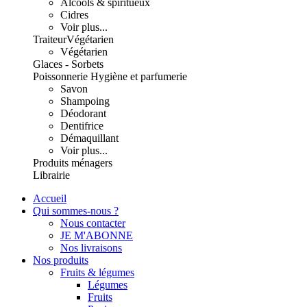
Alcools & spiritueux
Cidres
Voir plus...
Traiteur
Végétarien
Végétarien
Glaces - Sorbets
Poissonnerie
Hygiène et parfumerie
Savon
Shampoing
Déodorant
Dentifrice
Démaquillant
Voir plus...
Produits ménagers
Librairie
Accueil
Qui sommes-nous ?
Nous contacter
JE M'ABONNE
Nos livraisons
Nos produits
Fruits & légumes
Légumes
Fruits