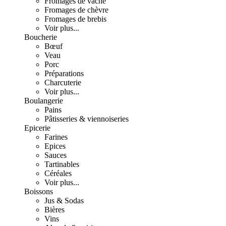
Fromages de vache
Fromages de chèvre
Fromages de brebis
Voir plus...
Boucherie
Bœuf
Veau
Porc
Préparations
Charcuterie
Voir plus...
Boulangerie
Pains
Pâtisseries & viennoiseries
Epicerie
Farines
Epices
Sauces
Tartinables
Céréales
Voir plus...
Boissons
Jus & Sodas
Bières
Vins