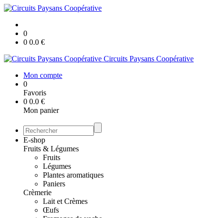
0
0
0.0
€
Circuits Paysans Coopérative
Mon compte
0
Favoris
0
0.0
€
Mon panier
E-shop
Fruits & Légumes
Fruits
Légumes
Plantes aromatiques
Paniers
Crèmerie
Lait et Crèmes
Œufs