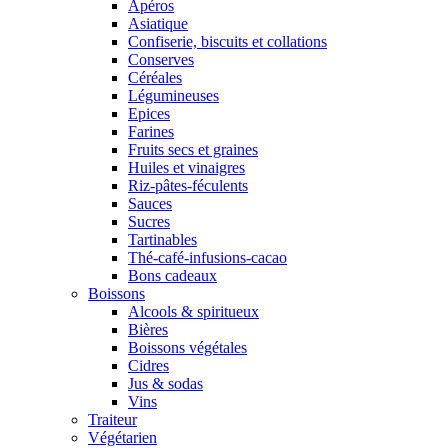
Apéros
Asiatique
Confiserie, biscuits et collations
Conserves
Céréales
Légumineuses
Epices
Farines
Fruits secs et graines
Huiles et vinaigres
Riz-pâtes-féculents
Sauces
Sucres
Tartinables
Thé-café-infusions-cacao
Bons cadeaux
Boissons
Alcools & spiritueux
Bières
Boissons végétales
Cidres
Jus & sodas
Vins
Traiteur
Végétarien