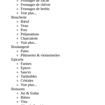
Fromages de vache
Fromages de chèvre
Fromages de brebis
Voir plus...
Boucherie
Bœuf
Veau
Porc
Préparations
Charcuterie
Voir plus...
Boulangerie
Pains
Pâtisseries & viennoiseries
Epicerie
Farines
Epices
Sauces
Tartinables
Céréales
Voir plus...
Boissons
Jus & Sodas
Bières
Vins