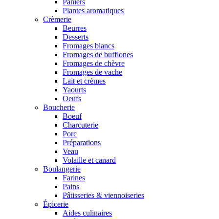
Paniers
Plantes aromatiques
Crèmerie
Beurres
Desserts
Fromages blancs
Fromages de bufflones
Fromages de chèvre
Fromages de vache
Lait et crèmes
Yaourts
Oeufs
Boucherie
Boeuf
Charcuterie
Porc
Préparations
Veau
Volaille et canard
Boulangerie
Farines
Pains
Pâtisseries & viennoiseries
Épicerie
Aides culinaires