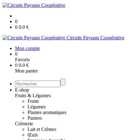
0
0
0.0
€
Circuits Paysans Coopérative
Mon compte
0
Favoris
0
0.0
€
Mon panier
E-shop
Fruits & Légumes
Fruits
Légumes
Plantes aromatiques
Paniers
Crèmerie
Lait et Crèmes
Œufs