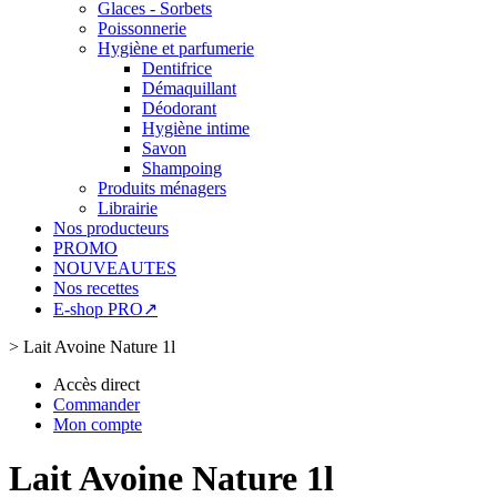
Glaces - Sorbets
Poissonnerie
Hygiène et parfumerie
Dentifrice
Démaquillant
Déodorant
Hygiène intime
Savon
Shampoing
Produits ménagers
Librairie
Nos producteurs
PROMO
NOUVEAUTES
Nos recettes
E-shop PRO↗
>
Lait Avoine Nature 1l
Accès direct
Commander
Mon compte
Lait Avoine Nature 1l