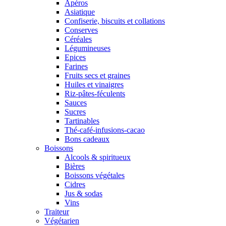
Apéros
Asiatique
Confiserie, biscuits et collations
Conserves
Céréales
Légumineuses
Epices
Farines
Fruits secs et graines
Huiles et vinaigres
Riz-pâtes-féculents
Sauces
Sucres
Tartinables
Thé-café-infusions-cacao
Bons cadeaux
Boissons
Alcools & spiritueux
Bières
Boissons végétales
Cidres
Jus & sodas
Vins
Traiteur
Végétarien