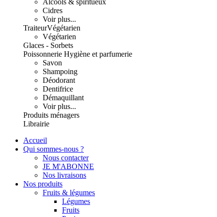
Alcools & spiritueux
Cidres
Voir plus...
Traiteur
Végétarien
Végétarien
Glaces - Sorbets
Poissonnerie
Hygiène et parfumerie
Savon
Shampoing
Déodorant
Dentifrice
Démaquillant
Voir plus...
Produits ménagers
Librairie
Accueil
Qui sommes-nous ?
Nous contacter
JE M'ABONNE
Nos livraisons
Nos produits
Fruits & légumes
Légumes
Fruits