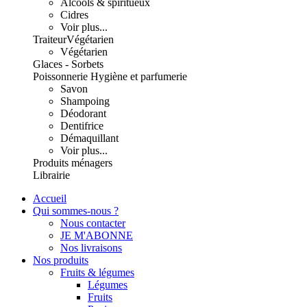
Alcools & spiritueux
Cidres
Voir plus...
Traiteur
Végétarien
Végétarien
Glaces - Sorbets
Poissonnerie
Hygiène et parfumerie
Savon
Shampoing
Déodorant
Dentifrice
Démaquillant
Voir plus...
Produits ménagers
Librairie
Accueil
Qui sommes-nous ?
Nous contacter
JE M'ABONNE
Nos livraisons
Nos produits
Fruits & légumes
Légumes
Fruits