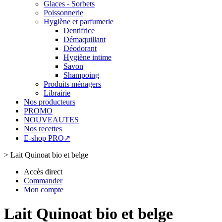
Glaces - Sorbets
Poissonnerie
Hygiène et parfumerie
Dentifrice
Démaquillant
Déodorant
Hygiène intime
Savon
Shampoing
Produits ménagers
Librairie
Nos producteurs
PROMO
NOUVEAUTES
Nos recettes
E-shop PRO↗
>
Lait Quinoat bio et belge
Accès direct
Commander
Mon compte
Lait Quinoat bio et belge