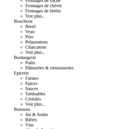
Fromages de vache
Fromages de chèvre
Fromages de brebis
Voir plus...
Boucherie
Bœuf
Veau
Porc
Préparations
Charcuterie
Voir plus...
Boulangerie
Pains
Pâtisseries & viennoiseries
Epicerie
Farines
Epices
Sauces
Tartinables
Céréales
Voir plus...
Boissons
Jus & Sodas
Bières
Vins