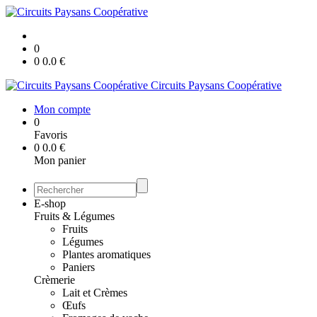
0
0
0.0
€
Circuits Paysans Coopérative
Mon compte
0
Favoris
0
0.0
€
Mon panier
E-shop
Fruits & Légumes
Fruits
Légumes
Plantes aromatiques
Paniers
Crèmerie
Lait et Crèmes
Œufs