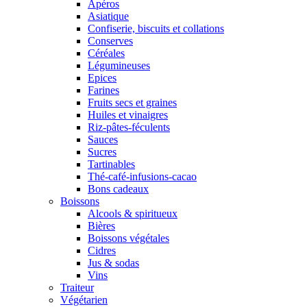
Apéros
Asiatique
Confiserie, biscuits et collations
Conserves
Céréales
Légumineuses
Epices
Farines
Fruits secs et graines
Huiles et vinaigres
Riz-pâtes-féculents
Sauces
Sucres
Tartinables
Thé-café-infusions-cacao
Bons cadeaux
Boissons
Alcools & spiritueux
Bières
Boissons végétales
Cidres
Jus & sodas
Vins
Traiteur
Végétarien