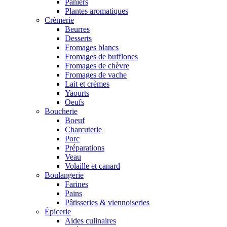
Paniers
Plantes aromatiques
Crèmerie
Beurres
Desserts
Fromages blancs
Fromages de bufflones
Fromages de chèvre
Fromages de vache
Lait et crèmes
Yaourts
Oeufs
Boucherie
Boeuf
Charcuterie
Porc
Préparations
Veau
Volaille et canard
Boulangerie
Farines
Pains
Pâtisseries & viennoiseries
Épicerie
Aides culinaires