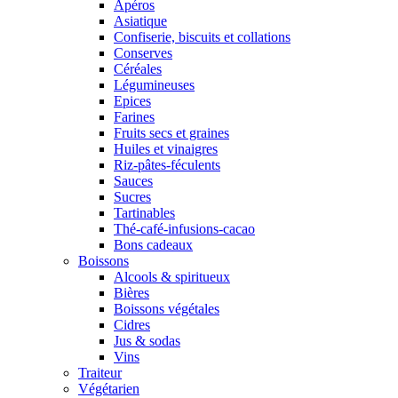
Apéros
Asiatique
Confiserie, biscuits et collations
Conserves
Céréales
Légumineuses
Epices
Farines
Fruits secs et graines
Huiles et vinaigres
Riz-pâtes-féculents
Sauces
Sucres
Tartinables
Thé-café-infusions-cacao
Bons cadeaux
Boissons
Alcools & spiritueux
Bières
Boissons végétales
Cidres
Jus & sodas
Vins
Traiteur
Végétarien