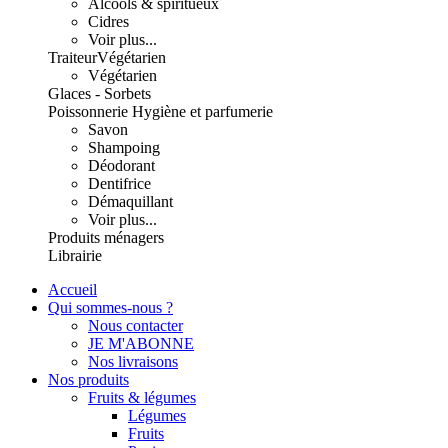
Alcools & spiritueux
Cidres
Voir plus...
Traiteur
Végétarien
Végétarien
Glaces - Sorbets
Poissonnerie
Hygiène et parfumerie
Savon
Shampoing
Déodorant
Dentifrice
Démaquillant
Voir plus...
Produits ménagers
Librairie
Accueil
Qui sommes-nous ?
Nous contacter
JE M'ABONNE
Nos livraisons
Nos produits
Fruits & légumes
Légumes
Fruits