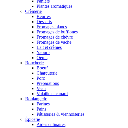
Paniers
Plantes aromatiques
Crèmerie
Beurres
Desserts
Fromages blancs
Fromages de bufflones
Fromages de chèvre
Fromages de vache
Lait et crèmes
Yaourts
Oeufs
Boucherie
Boeuf
Charcuterie
Porc
Préparations
Veau
Volaille et canard
Boulangerie
Farines
Pains
Pâtisseries & viennoiseries
Épicerie
Aides culinaires