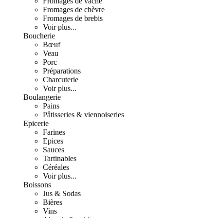
Fromages de vache
Fromages de chèvre
Fromages de brebis
Voir plus...
Boucherie
Bœuf
Veau
Porc
Préparations
Charcuterie
Voir plus...
Boulangerie
Pains
Pâtisseries & viennoiseries
Epicerie
Farines
Epices
Sauces
Tartinables
Céréales
Voir plus...
Boissons
Jus & Sodas
Bières
Vins