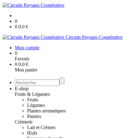
0
0
0.0
€
Circuits Paysans Coopérative
Mon compte
0
Favoris
0
0.0
€
Mon panier
E-shop
Fruits & Légumes
Fruits
Légumes
Plantes aromatiques
Paniers
Crèmerie
Lait et Crèmes
Œufs