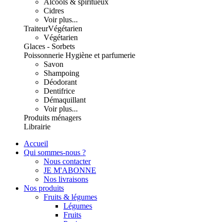
Alcools & spiritueux
Cidres
Voir plus...
Traiteur
Végétarien
Végétarien
Glaces - Sorbets
Poissonnerie
Hygiène et parfumerie
Savon
Shampoing
Déodorant
Dentifrice
Démaquillant
Voir plus...
Produits ménagers
Librairie
Accueil
Qui sommes-nous ?
Nous contacter
JE M'ABONNE
Nos livraisons
Nos produits
Fruits & légumes
Légumes
Fruits