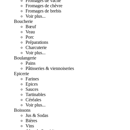
Fromages de vache
Fromages de chèvre
Fromages de brebis
Voir plus...
Boucherie
Bœuf
Veau
Porc
Préparations
Charcuterie
Voir plus...
Boulangerie
Pains
Pâtisseries & viennoiseries
Epicerie
Farines
Epices
Sauces
Tartinables
Céréales
Voir plus...
Boissons
Jus & Sodas
Bières
Vins