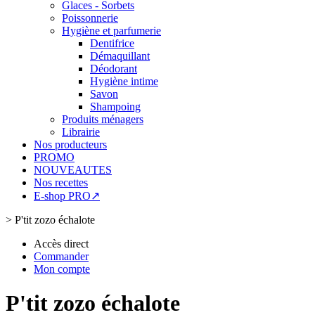
Glaces - Sorbets
Poissonnerie
Hygiène et parfumerie
Dentifrice
Démaquillant
Déodorant
Hygiène intime
Savon
Shampoing
Produits ménagers
Librairie
Nos producteurs
PROMO
NOUVEAUTES
Nos recettes
E-shop PRO↗
>
P'tit zozo échalote
Accès direct
Commander
Mon compte
P'tit zozo échalote