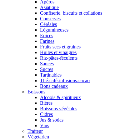
Apéros
Asiatique
Confiserie, biscuits et collations
Conserves
Céréales
Légumineuses
Epices
Farines
Fruits secs et graines
Huiles et vinaigres
Riz-pâtes-féculents
Sauces
Sucres
Tartinables
Thé-café-infusions-cacao
Bons cadeaux
Boissons
Alcools & spiritueux
Bières
Boissons végétales
Cidres
Jus & sodas
Vins
Traiteur
Végétarien