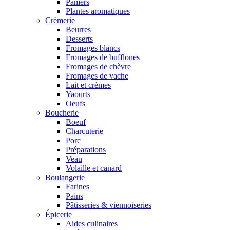
Paniers
Plantes aromatiques
Crèmerie
Beurres
Desserts
Fromages blancs
Fromages de bufflones
Fromages de chèvre
Fromages de vache
Lait et crèmes
Yaourts
Oeufs
Boucherie
Boeuf
Charcuterie
Porc
Préparations
Veau
Volaille et canard
Boulangerie
Farines
Pains
Pâtisseries & viennoiseries
Épicerie
Aides culinaires