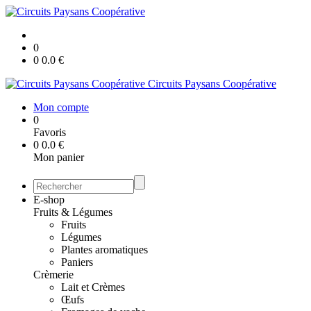
0
0
0.0
€
Circuits Paysans Coopérative
Mon compte
0
Favoris
0
0.0
€
Mon panier
E-shop
Fruits & Légumes
Fruits
Légumes
Plantes aromatiques
Paniers
Crèmerie
Lait et Crèmes
Œufs