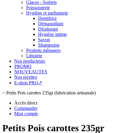
Glaces - Sorbets
Poissonnerie
Hygiène et parfumerie
Dentifrice
Démaquillant
Déodorant
Hygiène intime
Savon
Shampoing
Produits ménagers
Librairie
Nos producteurs
PROMO
NOUVEAUTES
Nos recettes
E-shop PRO↗
>
Petits Pois carottes 235gr (fabrication artisanale)
Accès direct
Commander
Mon compte
Petits Pois carottes 235gr