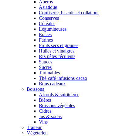
Apéros
Asiatique
Confiserie, biscuits et collations
Conserves
Céréales
Légumineuses
Epices
Farines
Fruits secs et graines
Huiles et vinaigres
Riz-pâtes-féculents
Sauces
Sucres
Tartinables
Thé-café-infusions-cacao
Bons cadeaux
Boissons
Alcools & spiritueux
Bières
Boissons végétales
Cidres
Jus & sodas
Vins
Traiteur
Végétarien