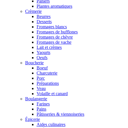
Paniers
Plantes aromatiques
Crèmerie
Beurres
Desserts
Fromages blancs
Fromages de bufflones
Fromages de chèvre
Fromages de vache
Lait et crèmes
Yaourts
Oeufs
Boucherie
Boeuf
Charcuterie
Porc
Préparations
Veau
Volaille et canard
Boulangerie
Farines
Pains
Pâtisseries & viennoiseries
Épicerie
Aides culinaires