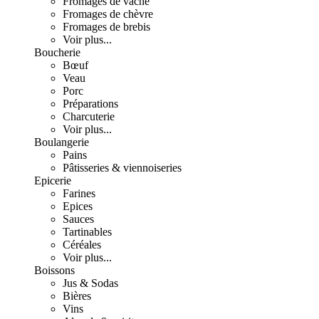
Fromages de vache
Fromages de chèvre
Fromages de brebis
Voir plus...
Boucherie
Bœuf
Veau
Porc
Préparations
Charcuterie
Voir plus...
Boulangerie
Pains
Pâtisseries & viennoiseries
Epicerie
Farines
Epices
Sauces
Tartinables
Céréales
Voir plus...
Boissons
Jus & Sodas
Bières
Vins