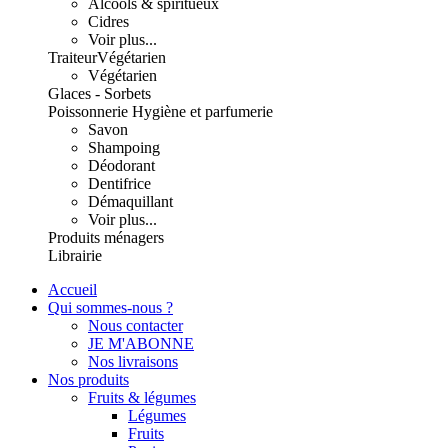
Alcools & spiritueux
Cidres
Voir plus...
Traiteur
Végétarien
Végétarien
Glaces - Sorbets
Poissonnerie
Hygiène et parfumerie
Savon
Shampoing
Déodorant
Dentifrice
Démaquillant
Voir plus...
Produits ménagers
Librairie
Accueil
Qui sommes-nous ?
Nous contacter
JE M'ABONNE
Nos livraisons
Nos produits
Fruits & légumes
Légumes
Fruits