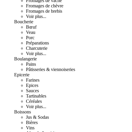
Fromages de vache
Fromages de chèvre
Fromages de brebis
Voir plus...
Boucherie
Bœuf
Veau
Porc
Préparations
Charcuterie
Voir plus...
Boulangerie
Pains
Pâtisseries & viennoiseries
Epicerie
Farines
Epices
Sauces
Tartinables
Céréales
Voir plus...
Boissons
Jus & Sodas
Bières
Vins