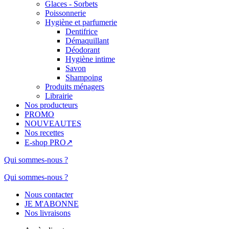
Glaces - Sorbets
Poissonnerie
Hygiène et parfumerie
Dentifrice
Démaquillant
Déodorant
Hygiène intime
Savon
Shampoing
Produits ménagers
Librairie
Nos producteurs
PROMO
NOUVEAUTES
Nos recettes
E-shop PRO↗
Qui sommes-nous ?
Qui sommes-nous ?
Nous contacter
JE M'ABONNE
Nos livraisons