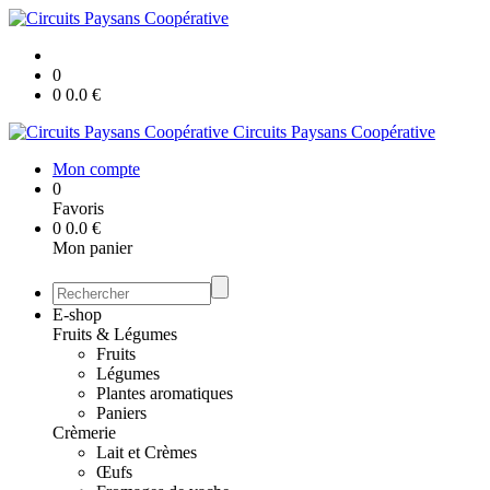
0
0
0.0
€
Circuits Paysans Coopérative
Mon compte
0
Favoris
0
0.0
€
Mon panier
E-shop
Fruits & Légumes
Fruits
Légumes
Plantes aromatiques
Paniers
Crèmerie
Lait et Crèmes
Œufs