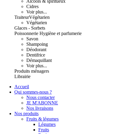
Alcools & spiritueux
Cidres
Voir plus...
Traiteur
Végétarien
Végétarien
Glaces - Sorbets
Poissonnerie
Hygiène et parfumerie
Savon
Shampoing
Déodorant
Dentifrice
Démaquillant
Voir plus...
Produits ménagers
Librairie
Accueil
Qui sommes-nous ?
Nous contacter
JE M'ABONNE
Nos livraisons
Nos produits
Fruits & légumes
Légumes
Fruits