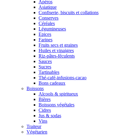
Apéros
Asiatique
Confiserie, biscuits et collations
Conserves
Céréales
Légumineuses
Epices
Farines
Fruits secs et graines
Huiles et vinaigres
Riz-pâtes-féculents
Sauces
Sucres
Tartinables
Thé-café-infusions-cacao
Bons cadeaux
Boissons
Alcools & spiritueux
Bières
Boissons végétales
Cidres
Jus & sodas
Vins
Traiteur
Végétarien