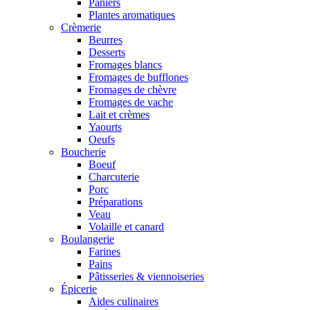
Paniers
Plantes aromatiques
Crèmerie
Beurres
Desserts
Fromages blancs
Fromages de bufflones
Fromages de chèvre
Fromages de vache
Lait et crèmes
Yaourts
Oeufs
Boucherie
Boeuf
Charcuterie
Porc
Préparations
Veau
Volaille et canard
Boulangerie
Farines
Pains
Pâtisseries & viennoiseries
Épicerie
Aides culinaires