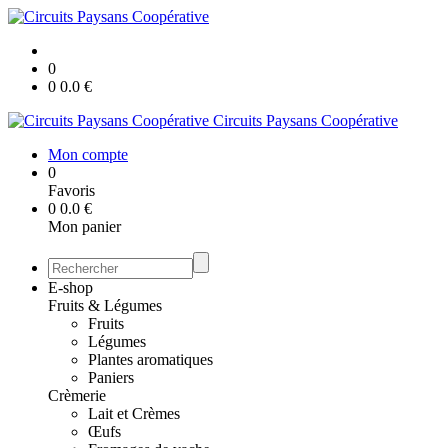
0
0
0.0
€
Circuits Paysans Coopérative
Mon compte
0
Favoris
0
0.0
€
Mon panier
E-shop
Fruits & Légumes
Fruits
Légumes
Plantes aromatiques
Paniers
Crèmerie
Lait et Crèmes
Œufs