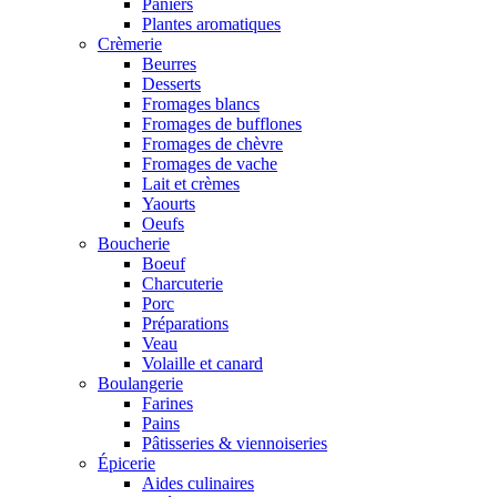
Paniers
Plantes aromatiques
Crèmerie
Beurres
Desserts
Fromages blancs
Fromages de bufflones
Fromages de chèvre
Fromages de vache
Lait et crèmes
Yaourts
Oeufs
Boucherie
Boeuf
Charcuterie
Porc
Préparations
Veau
Volaille et canard
Boulangerie
Farines
Pains
Pâtisseries & viennoiseries
Épicerie
Aides culinaires