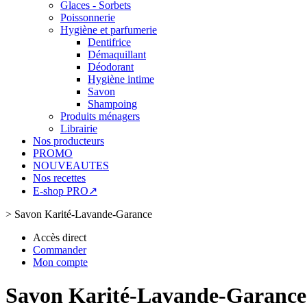
Glaces - Sorbets
Poissonnerie
Hygiène et parfumerie
Dentifrice
Démaquillant
Déodorant
Hygiène intime
Savon
Shampoing
Produits ménagers
Librairie
Nos producteurs
PROMO
NOUVEAUTES
Nos recettes
E-shop PRO↗
>
Savon Karité-Lavande-Garance
Accès direct
Commander
Mon compte
Savon Karité-Lavande-Garance