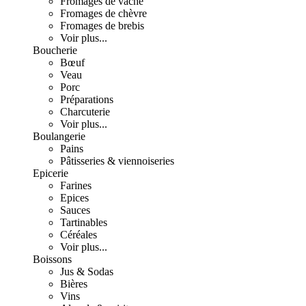
Fromages de vache
Fromages de chèvre
Fromages de brebis
Voir plus...
Boucherie
Bœuf
Veau
Porc
Préparations
Charcuterie
Voir plus...
Boulangerie
Pains
Pâtisseries & viennoiseries
Epicerie
Farines
Epices
Sauces
Tartinables
Céréales
Voir plus...
Boissons
Jus & Sodas
Bières
Vins