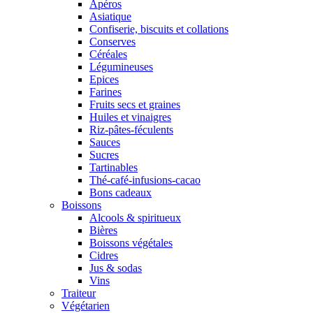
Apéros
Asiatique
Confiserie, biscuits et collations
Conserves
Céréales
Légumineuses
Epices
Farines
Fruits secs et graines
Huiles et vinaigres
Riz-pâtes-féculents
Sauces
Sucres
Tartinables
Thé-café-infusions-cacao
Bons cadeaux
Boissons
Alcools & spiritueux
Bières
Boissons végétales
Cidres
Jus & sodas
Vins
Traiteur
Végétarien