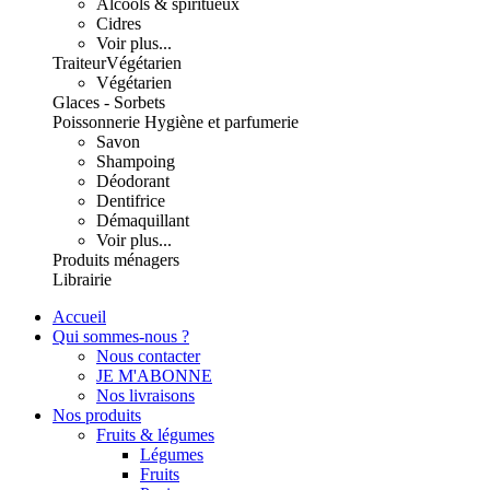
Alcools & spiritueux
Cidres
Voir plus...
Traiteur
Végétarien
Végétarien
Glaces - Sorbets
Poissonnerie
Hygiène et parfumerie
Savon
Shampoing
Déodorant
Dentifrice
Démaquillant
Voir plus...
Produits ménagers
Librairie
Accueil
Qui sommes-nous ?
Nous contacter
JE M'ABONNE
Nos livraisons
Nos produits
Fruits & légumes
Légumes
Fruits