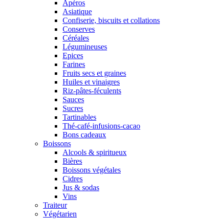
Apéros
Asiatique
Confiserie, biscuits et collations
Conserves
Céréales
Légumineuses
Epices
Farines
Fruits secs et graines
Huiles et vinaigres
Riz-pâtes-féculents
Sauces
Sucres
Tartinables
Thé-café-infusions-cacao
Bons cadeaux
Boissons
Alcools & spiritueux
Bières
Boissons végétales
Cidres
Jus & sodas
Vins
Traiteur
Végétarien