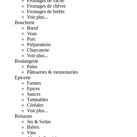
Fromages de vache
Fromages de chèvre
Fromages de brebis
Voir plus...
Boucherie
Bœuf
Veau
Porc
Préparations
Charcuterie
Voir plus...
Boulangerie
Pains
Pâtisseries & viennoiseries
Epicerie
Farines
Epices
Sauces
Tartinables
Céréales
Voir plus...
Boissons
Jus & Sodas
Bières
Vins