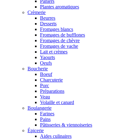
Paniers
Plantes aromatiques
Crèmerie
Beurres
Desserts
Fromages blancs
Fromages de bufflones
Fromages de chèvre
Fromages de vache
Lait et crèmes
Yaourts
Oeufs
Boucherie
Boeuf
Charcuterie
Porc
Préparations
Veau
Volaille et canard
Boulangerie
Farines
Pains
Pâtisseries & viennoiseries
Épicerie
Aides culinaires