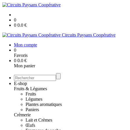
0
0
0.0
€
Circuits Paysans Coopérative
Mon compte
0
Favoris
0
0.0
€
Mon panier
E-shop
Fruits & Légumes
Fruits
Légumes
Plantes aromatiques
Paniers
Crèmerie
Lait et Crèmes
Œufs