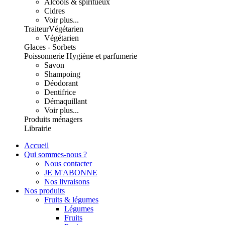
Alcools & spiritueux
Cidres
Voir plus...
Traiteur
Végétarien
Végétarien
Glaces - Sorbets
Poissonnerie
Hygiène et parfumerie
Savon
Shampoing
Déodorant
Dentifrice
Démaquillant
Voir plus...
Produits ménagers
Librairie
Accueil
Qui sommes-nous ?
Nous contacter
JE M'ABONNE
Nos livraisons
Nos produits
Fruits & légumes
Légumes
Fruits