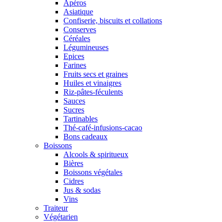
Apéros
Asiatique
Confiserie, biscuits et collations
Conserves
Céréales
Légumineuses
Epices
Farines
Fruits secs et graines
Huiles et vinaigres
Riz-pâtes-féculents
Sauces
Sucres
Tartinables
Thé-café-infusions-cacao
Bons cadeaux
Boissons
Alcools & spiritueux
Bières
Boissons végétales
Cidres
Jus & sodas
Vins
Traiteur
Végétarien