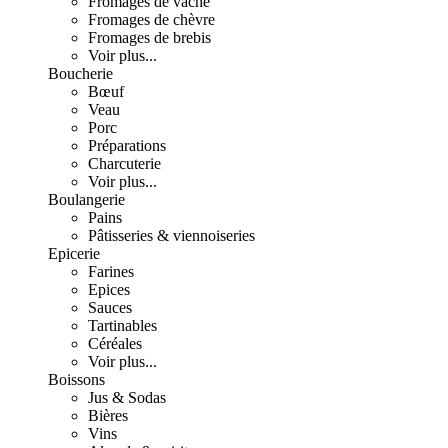
Fromages de vache
Fromages de chèvre
Fromages de brebis
Voir plus...
Boucherie
Bœuf
Veau
Porc
Préparations
Charcuterie
Voir plus...
Boulangerie
Pains
Pâtisseries & viennoiseries
Epicerie
Farines
Epices
Sauces
Tartinables
Céréales
Voir plus...
Boissons
Jus & Sodas
Bières
Vins