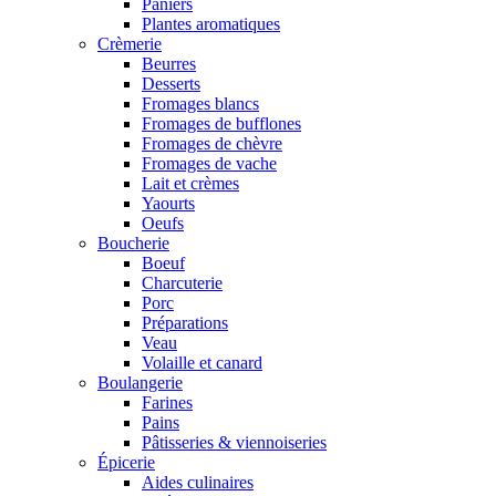
Paniers
Plantes aromatiques
Crèmerie
Beurres
Desserts
Fromages blancs
Fromages de bufflones
Fromages de chèvre
Fromages de vache
Lait et crèmes
Yaourts
Oeufs
Boucherie
Boeuf
Charcuterie
Porc
Préparations
Veau
Volaille et canard
Boulangerie
Farines
Pains
Pâtisseries & viennoiseries
Épicerie
Aides culinaires