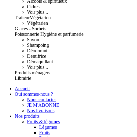
Alcools & spiritueux
Cidres
Voir plus...
Traiteur
Végétarien
Végétarien
Glaces - Sorbets
Poissonnerie
Hygiène et parfumerie
Savon
Shampoing
Déodorant
Dentifrice
Démaquillant
Voir plus...
Produits ménagers
Librairie
Accueil
Qui sommes-nous ?
Nous contacter
JE M'ABONNE
Nos livraisons
Nos produits
Fruits & légumes
Légumes
Fruits