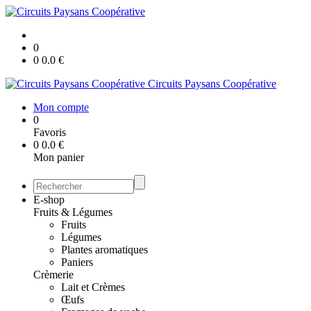
0
0
0.0
€
Circuits Paysans Coopérative
Mon compte
0
Favoris
0
0.0
€
Mon panier
E-shop
Fruits & Légumes
Fruits
Légumes
Plantes aromatiques
Paniers
Crèmerie
Lait et Crèmes
Œufs