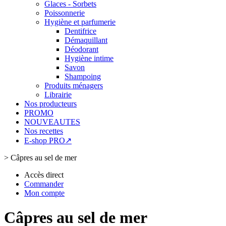
Glaces - Sorbets
Poissonnerie
Hygiène et parfumerie
Dentifrice
Démaquillant
Déodorant
Hygiène intime
Savon
Shampoing
Produits ménagers
Librairie
Nos producteurs
PROMO
NOUVEAUTES
Nos recettes
E-shop PRO↗
>
Câpres au sel de mer
Accès direct
Commander
Mon compte
Câpres au sel de mer