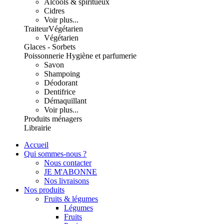
Alcools & spiritueux
Cidres
Voir plus...
Traiteur
Végétarien
Végétarien
Glaces - Sorbets
Poissonnerie
Hygiène et parfumerie
Savon
Shampoing
Déodorant
Dentifrice
Démaquillant
Voir plus...
Produits ménagers
Librairie
Accueil
Qui sommes-nous ?
Nous contacter
JE M'ABONNE
Nos livraisons
Nos produits
Fruits & légumes
Légumes
Fruits