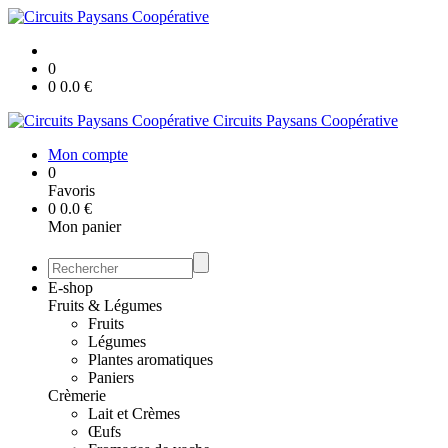
0
0
0.0
€
Circuits Paysans Coopérative
Mon compte
0
Favoris
0
0.0
€
Mon panier
E-shop
Fruits & Légumes
Fruits
Légumes
Plantes aromatiques
Paniers
Crèmerie
Lait et Crèmes
Œufs