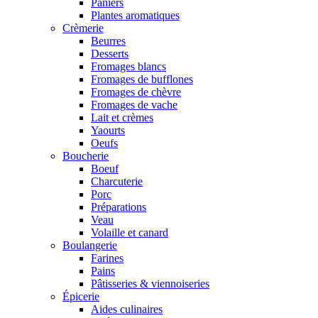
Paniers
Plantes aromatiques
Crèmerie
Beurres
Desserts
Fromages blancs
Fromages de bufflones
Fromages de chèvre
Fromages de vache
Lait et crèmes
Yaourts
Oeufs
Boucherie
Boeuf
Charcuterie
Porc
Préparations
Veau
Volaille et canard
Boulangerie
Farines
Pains
Pâtisseries & viennoiseries
Épicerie
Aides culinaires