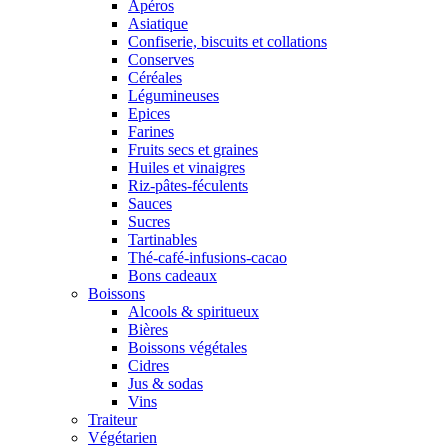
Apéros
Asiatique
Confiserie, biscuits et collations
Conserves
Céréales
Légumineuses
Epices
Farines
Fruits secs et graines
Huiles et vinaigres
Riz-pâtes-féculents
Sauces
Sucres
Tartinables
Thé-café-infusions-cacao
Bons cadeaux
Boissons
Alcools & spiritueux
Bières
Boissons végétales
Cidres
Jus & sodas
Vins
Traiteur
Végétarien