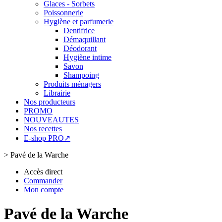
Glaces - Sorbets
Poissonnerie
Hygiène et parfumerie
Dentifrice
Démaquillant
Déodorant
Hygiène intime
Savon
Shampoing
Produits ménagers
Librairie
Nos producteurs
PROMO
NOUVEAUTES
Nos recettes
E-shop PRO↗
>
Pavé de la Warche
Accès direct
Commander
Mon compte
Pavé de la Warche