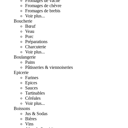
Fromages de vache
Fromages de chèvre
Fromages de brebis
Voir plus...
Boucherie
Bœuf
Veau
Porc
Préparations
Charcuterie
Voir plus...
Boulangerie
Pains
Pâtisseries & viennoiseries
Epicerie
Farines
Epices
Sauces
Tartinables
Céréales
Voir plus...
Boissons
Jus & Sodas
Bières
Vins