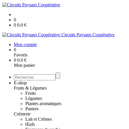
0
0
0.0
€
Circuits Paysans Coopérative
Mon compte
0
Favoris
0
0.0
€
Mon panier
E-shop
Fruits & Légumes
Fruits
Légumes
Plantes aromatiques
Paniers
Crèmerie
Lait et Crèmes
Œufs