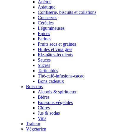
Apéros
Asiatique
Confiserie, biscuits et collations
Conserves
Céréales
Légumineuses
Epices
Farines
Fruits secs et graines
Huiles et vinaigres
Riz-pâtes-féculents
Sauces
Sucres
Tartinables
Thé-café-infusions-cacao
Bons cadeaux
Boissons
Alcools & spiritueux
Bières
Boissons végétales
Cidres
Jus & sodas
Vins
Traiteur
Végétarien