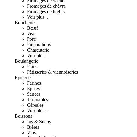
Fromages de vache
Fromages de chèvre
Fromages de brebis
Voir plus...
Boucherie
Bœuf
Veau
Porc
Préparations
Charcuterie
Voir plus...
Boulangerie
Pains
Pâtisseries & viennoiseries
Epicerie
Farines
Epices
Sauces
Tartinables
Céréales
Voir plus...
Boissons
Jus & Sodas
Bières
Vins