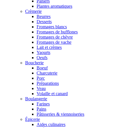
Paniers
Plantes aromatiques
Crèmerie
Beurres
Desserts
Fromages blancs
Fromages de bufflones
Fromages de chèvre
Fromages de vache
Lait et crèmes
Yaourts
Oeufs
Boucherie
Boeuf
Charcuterie
Porc
Préparations
Veau
Volaille et canard
Boulangerie
Farines
Pains
Pâtisseries & viennoiseries
Épicerie
Aides culinaires