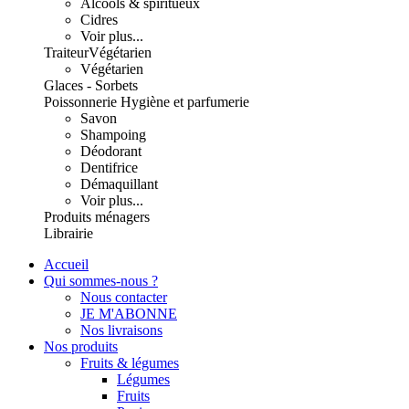
Alcools & spiritueux
Cidres
Voir plus...
Traiteur
Végétarien
Végétarien
Glaces - Sorbets
Poissonnerie
Hygiène et parfumerie
Savon
Shampoing
Déodorant
Dentifrice
Démaquillant
Voir plus...
Produits ménagers
Librairie
Accueil
Qui sommes-nous ?
Nous contacter
JE M'ABONNE
Nos livraisons
Nos produits
Fruits & légumes
Légumes
Fruits