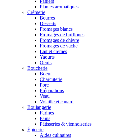
Paniers
Plantes aromatiques
Crèmerie
Beurres
Desserts
Fromages blancs
Fromages de bufflones
Fromages de chèvre
Fromages de vache
Lait et crèmes
Yaourts
Oeufs
Boucherie
Boeuf
Charcuterie
Porc
Préparations
Veau
Volaille et canard
Boulangerie
Farines
Pains
Pâtisseries & viennoiseries
Épicerie
Aides culinaires