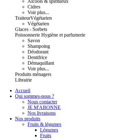
Alcools & spiritueux
Cidres
Voir plus...
Traiteur
Végétarien
Végétarien
Glaces - Sorbets
Poissonnerie
Hygiène et parfumerie
Savon
Shampoing
Déodorant
Dentifrice
Démaquillant
Voir plus...
Produits ménagers
Librairie
Accueil
Qui sommes-nous ?
Nous contacter
JE M'ABONNE
Nos livraisons
Nos produits
Fruits & légumes
Légumes
Fruits