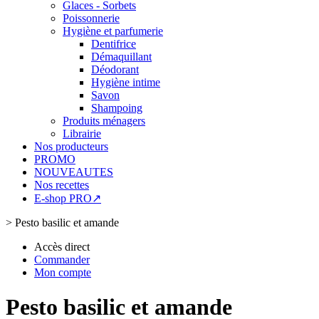
Glaces - Sorbets
Poissonnerie
Hygiène et parfumerie
Dentifrice
Démaquillant
Déodorant
Hygiène intime
Savon
Shampoing
Produits ménagers
Librairie
Nos producteurs
PROMO
NOUVEAUTES
Nos recettes
E-shop PRO↗
>
Pesto basilic et amande
Accès direct
Commander
Mon compte
Pesto basilic et amande