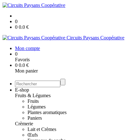
0
0
0.0
€
Circuits Paysans Coopérative
Mon compte
0
Favoris
0
0.0
€
Mon panier
E-shop
Fruits & Légumes
Fruits
Légumes
Plantes aromatiques
Paniers
Crèmerie
Lait et Crèmes
Œufs