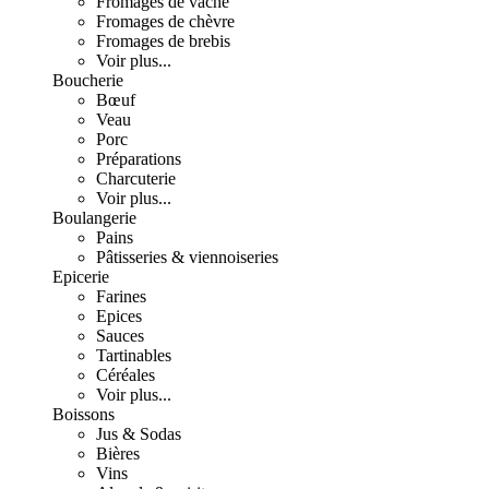
Fromages de vache
Fromages de chèvre
Fromages de brebis
Voir plus...
Boucherie
Bœuf
Veau
Porc
Préparations
Charcuterie
Voir plus...
Boulangerie
Pains
Pâtisseries & viennoiseries
Epicerie
Farines
Epices
Sauces
Tartinables
Céréales
Voir plus...
Boissons
Jus & Sodas
Bières
Vins