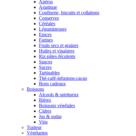
Apéros
Asiatique
Confiserie, biscuits et collations
Conserves
Céréales
Légumineuses
Epices
Farines
Fruits secs et graines
Huiles et vinaigres
Riz-pâtes-féculents
Sauces
Sucres
Tartinables
Thé-café-infusions-cacao
Bons cadeaux
Boissons
Alcools & spiritueux
Bières
Boissons végétales
Cidres
Jus & sodas
Vins
Traiteur
Végétarien