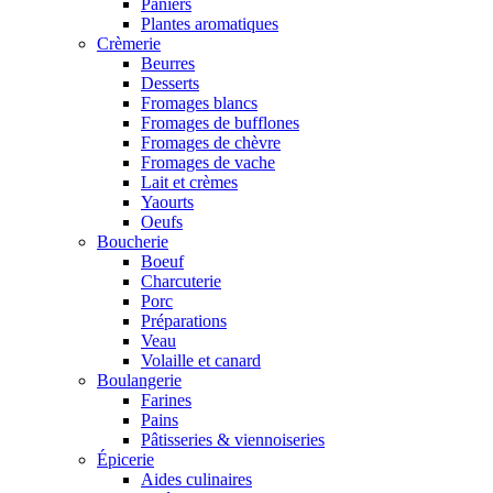
Paniers
Plantes aromatiques
Crèmerie
Beurres
Desserts
Fromages blancs
Fromages de bufflones
Fromages de chèvre
Fromages de vache
Lait et crèmes
Yaourts
Oeufs
Boucherie
Boeuf
Charcuterie
Porc
Préparations
Veau
Volaille et canard
Boulangerie
Farines
Pains
Pâtisseries & viennoiseries
Épicerie
Aides culinaires