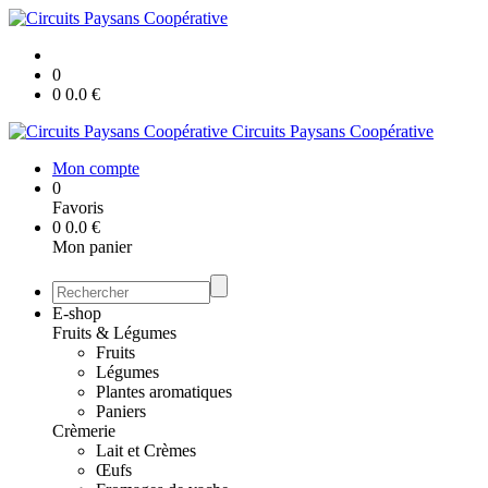
0
0
0.0
€
Circuits Paysans Coopérative
Mon compte
0
Favoris
0
0.0
€
Mon panier
E-shop
Fruits & Légumes
Fruits
Légumes
Plantes aromatiques
Paniers
Crèmerie
Lait et Crèmes
Œufs