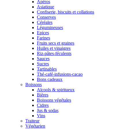
Apéros
Asiatique
Confiserie, biscuits et collations
Conserves
Céréales
Légumineuses
Epices
Farines
Fruits secs et graines
Huiles et vinaigres
Riz-pâtes-féculents
Sauces
Sucres
Tartinables
Thé-café-infusions-cacao
Bons cadeaux
Boissons
Alcools & spiritueux
Bières
Boissons végétales
Cidres
Jus & sodas
Vins
Traiteur
Végétarien