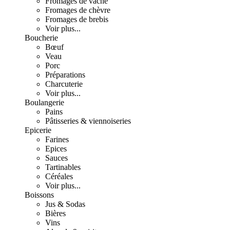
Fromages de vache
Fromages de chèvre
Fromages de brebis
Voir plus...
Boucherie
Bœuf
Veau
Porc
Préparations
Charcuterie
Voir plus...
Boulangerie
Pains
Pâtisseries & viennoiseries
Epicerie
Farines
Epices
Sauces
Tartinables
Céréales
Voir plus...
Boissons
Jus & Sodas
Bières
Vins