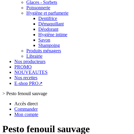
Glaces - Sorbets
Poissonnerie
Hygiène et parfumerie
Dentifrice
Démaquillant
Déodorant
Hygiène intime
Savon
Shampoing
Produits ménagers
Librairie
Nos producteurs
PROMO
NOUVEAUTES
Nos recettes
E-shop PRO↗
>
Pesto fenouil sauvage
Accès direct
Commander
Mon compte
Pesto fenouil sauvage