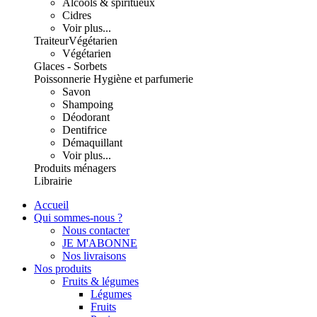
Alcools & spiritueux
Cidres
Voir plus...
Traiteur
Végétarien
Végétarien
Glaces - Sorbets
Poissonnerie
Hygiène et parfumerie
Savon
Shampoing
Déodorant
Dentifrice
Démaquillant
Voir plus...
Produits ménagers
Librairie
Accueil
Qui sommes-nous ?
Nous contacter
JE M'ABONNE
Nos livraisons
Nos produits
Fruits & légumes
Légumes
Fruits