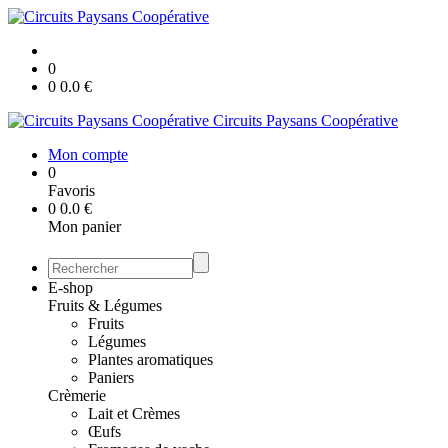
0
0
0.0
€
Circuits Paysans Coopérative
Mon compte
0
Favoris
0
0.0
€
Mon panier
E-shop
Fruits & Légumes
Fruits
Légumes
Plantes aromatiques
Paniers
Crèmerie
Lait et Crèmes
Œufs