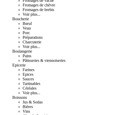
Fromages de vache
Fromages de chèvre
Fromages de brebis
Voir plus...
Boucherie
Bœuf
Veau
Porc
Préparations
Charcuterie
Voir plus...
Boulangerie
Pains
Pâtisseries & viennoiseries
Epicerie
Farines
Epices
Sauces
Tartinables
Céréales
Voir plus...
Boissons
Jus & Sodas
Bières
Vins