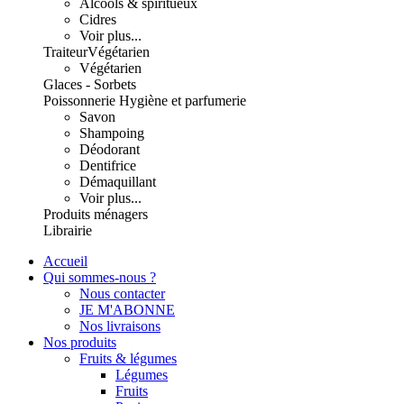
Alcools & spiritueux
Cidres
Voir plus...
Traiteur
Végétarien
Végétarien
Glaces - Sorbets
Poissonnerie
Hygiène et parfumerie
Savon
Shampoing
Déodorant
Dentifrice
Démaquillant
Voir plus...
Produits ménagers
Librairie
Accueil
Qui sommes-nous ?
Nous contacter
JE M'ABONNE
Nos livraisons
Nos produits
Fruits & légumes
Légumes
Fruits