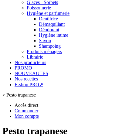
Glaces - Sorbets
Poissonnerie
Hygiène et parfumerie
Dentifrice
Démaquillant
Déodorant
Hygiène intime
Savon
Shampoing
Produits ménagers
Librairie
Nos producteurs
PROMO
NOUVEAUTES
Nos recettes
E-shop PRO↗
>
Pesto trapanese
Accès direct
Commander
Mon compte
Pesto trapanese