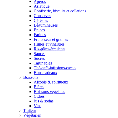
Apéros
Asiatique
Confiserie, biscuits et collations
Conserves
Céréales
Légumineuses
Epices
Farines
Fruits secs et graines
Huiles et vinaigres
Riz-pâtes-féculents
Sauces
Sucres
Tartinables
Thé-café-infusions-cacao
Bons cadeaux
Boissons
Alcools & spiritueux
Bières
Boissons végétales
Cidres
Jus & sodas
Vins
Traiteur
Végétarien