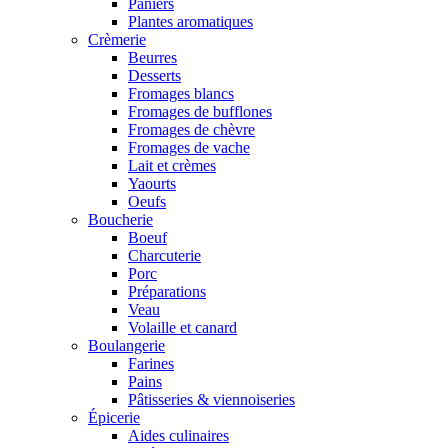
Paniers
Plantes aromatiques
Crèmerie
Beurres
Desserts
Fromages blancs
Fromages de bufflones
Fromages de chèvre
Fromages de vache
Lait et crèmes
Yaourts
Oeufs
Boucherie
Boeuf
Charcuterie
Porc
Préparations
Veau
Volaille et canard
Boulangerie
Farines
Pains
Pâtisseries & viennoiseries
Épicerie
Aides culinaires