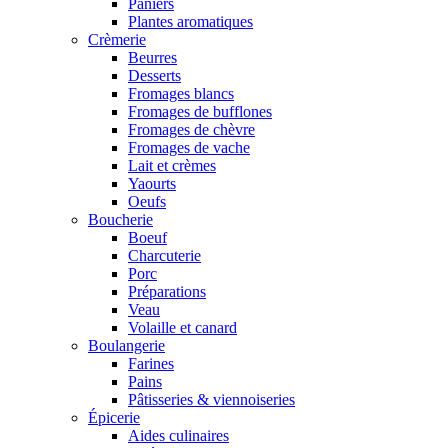
Paniers
Plantes aromatiques
Crèmerie
Beurres
Desserts
Fromages blancs
Fromages de bufflones
Fromages de chèvre
Fromages de vache
Lait et crèmes
Yaourts
Oeufs
Boucherie
Boeuf
Charcuterie
Porc
Préparations
Veau
Volaille et canard
Boulangerie
Farines
Pains
Pâtisseries & viennoiseries
Épicerie
Aides culinaires