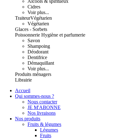
Alcools & spiritueux
Cidres
Voir plus...
Traiteur
Végétarien
Végétarien
Glaces - Sorbets
Poissonnerie
Hygiène et parfumerie
Savon
Shampoing
Déodorant
Dentifrice
Démaquillant
Voir plus...
Produits ménagers
Librairie
Accueil
Qui sommes-nous ?
Nous contacter
JE M'ABONNE
Nos livraisons
Nos produits
Fruits & légumes
Légumes
Fruits