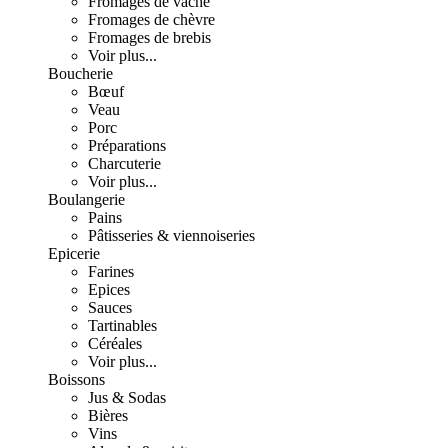
Fromages de vache
Fromages de chèvre
Fromages de brebis
Voir plus...
Boucherie
Bœuf
Veau
Porc
Préparations
Charcuterie
Voir plus...
Boulangerie
Pains
Pâtisseries & viennoiseries
Epicerie
Farines
Epices
Sauces
Tartinables
Céréales
Voir plus...
Boissons
Jus & Sodas
Bières
Vins