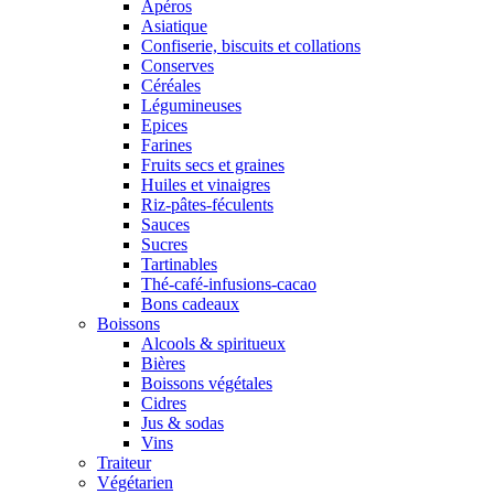
Apéros
Asiatique
Confiserie, biscuits et collations
Conserves
Céréales
Légumineuses
Epices
Farines
Fruits secs et graines
Huiles et vinaigres
Riz-pâtes-féculents
Sauces
Sucres
Tartinables
Thé-café-infusions-cacao
Bons cadeaux
Boissons
Alcools & spiritueux
Bières
Boissons végétales
Cidres
Jus & sodas
Vins
Traiteur
Végétarien