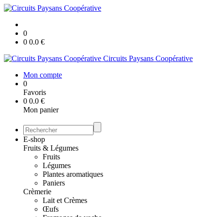
0
0
0.0
€
Circuits Paysans Coopérative
Mon compte
0
Favoris
0
0.0
€
Mon panier
E-shop
Fruits & Légumes
Fruits
Légumes
Plantes aromatiques
Paniers
Crèmerie
Lait et Crèmes
Œufs