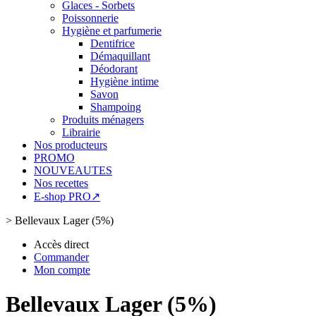
Glaces - Sorbets
Poissonnerie
Hygiène et parfumerie
Dentifrice
Démaquillant
Déodorant
Hygiène intime
Savon
Shampoing
Produits ménagers
Librairie
Nos producteurs
PROMO
NOUVEAUTES
Nos recettes
E-shop PRO↗
>
Bellevaux Lager (5%)
Accès direct
Commander
Mon compte
Bellevaux Lager (5%)