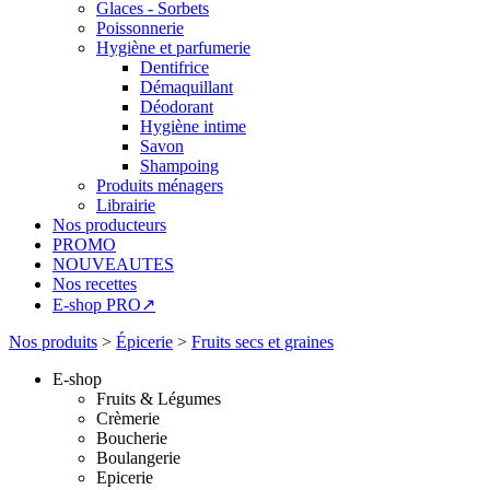
Glaces - Sorbets
Poissonnerie
Hygiène et parfumerie
Dentifrice
Démaquillant
Déodorant
Hygiène intime
Savon
Shampoing
Produits ménagers
Librairie
Nos producteurs
PROMO
NOUVEAUTES
Nos recettes
E-shop PRO↗
Nos produits
>
Épicerie
>
Fruits secs et graines
E-shop
Fruits & Légumes
Crèmerie
Boucherie
Boulangerie
Epicerie