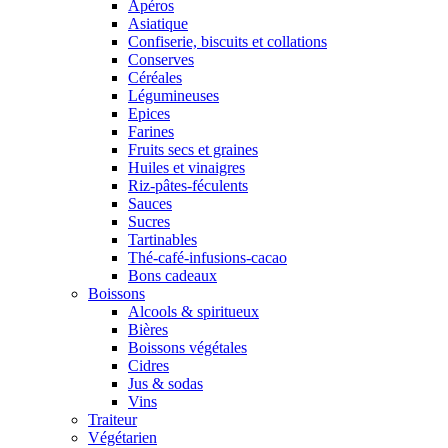
Apéros
Asiatique
Confiserie, biscuits et collations
Conserves
Céréales
Légumineuses
Epices
Farines
Fruits secs et graines
Huiles et vinaigres
Riz-pâtes-féculents
Sauces
Sucres
Tartinables
Thé-café-infusions-cacao
Bons cadeaux
Boissons
Alcools & spiritueux
Bières
Boissons végétales
Cidres
Jus & sodas
Vins
Traiteur
Végétarien