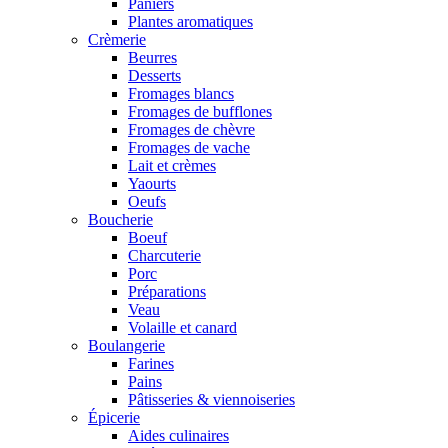
Paniers
Plantes aromatiques
Crèmerie
Beurres
Desserts
Fromages blancs
Fromages de bufflones
Fromages de chèvre
Fromages de vache
Lait et crèmes
Yaourts
Oeufs
Boucherie
Boeuf
Charcuterie
Porc
Préparations
Veau
Volaille et canard
Boulangerie
Farines
Pains
Pâtisseries & viennoiseries
Épicerie
Aides culinaires