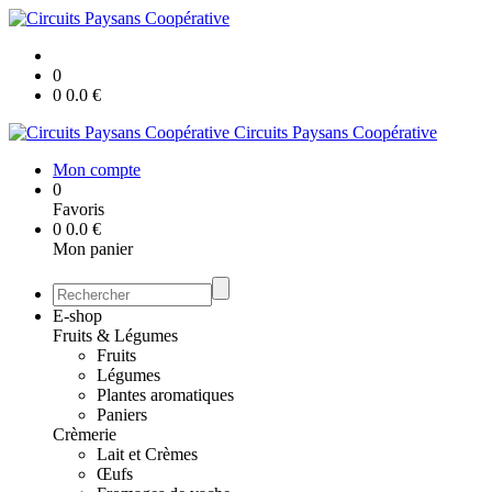
0
0
0.0
€
Circuits Paysans Coopérative
Mon compte
0
Favoris
0
0.0
€
Mon panier
E-shop
Fruits & Légumes
Fruits
Légumes
Plantes aromatiques
Paniers
Crèmerie
Lait et Crèmes
Œufs