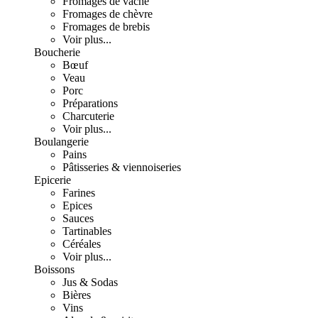
Fromages de vache
Fromages de chèvre
Fromages de brebis
Voir plus...
Boucherie
Bœuf
Veau
Porc
Préparations
Charcuterie
Voir plus...
Boulangerie
Pains
Pâtisseries & viennoiseries
Epicerie
Farines
Epices
Sauces
Tartinables
Céréales
Voir plus...
Boissons
Jus & Sodas
Bières
Vins