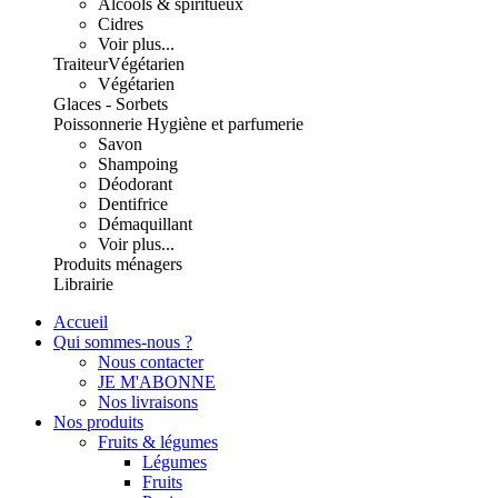
Alcools & spiritueux
Cidres
Voir plus...
Traiteur
Végétarien
Végétarien
Glaces - Sorbets
Poissonnerie
Hygiène et parfumerie
Savon
Shampoing
Déodorant
Dentifrice
Démaquillant
Voir plus...
Produits ménagers
Librairie
Accueil
Qui sommes-nous ?
Nous contacter
JE M'ABONNE
Nos livraisons
Nos produits
Fruits & légumes
Légumes
Fruits