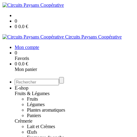
0
0
0.0
€
Circuits Paysans Coopérative
Mon compte
0
Favoris
0
0.0
€
Mon panier
E-shop
Fruits & Légumes
Fruits
Légumes
Plantes aromatiques
Paniers
Crèmerie
Lait et Crèmes
Œufs