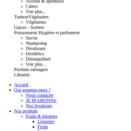
Alcools & spiritueux
Cidres
Voir plus...
Traiteur
Végétarien
Végétarien
Glaces - Sorbets
Poissonnerie
Hygiène et parfumerie
Savon
Shampoing
Déodorant
Dentifrice
Démaquillant
Voir plus...
Produits ménagers
Librairie
Accueil
Qui sommes-nous ?
Nous contacter
JE M'ABONNE
Nos livraisons
Nos produits
Fruits & légumes
Légumes
Fruits