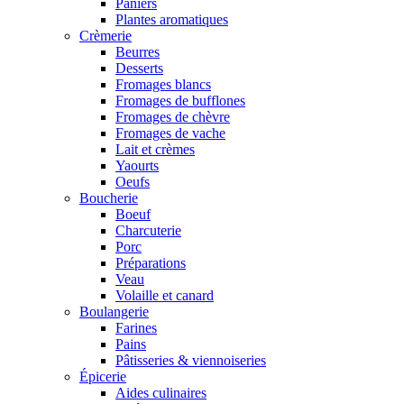
Paniers
Plantes aromatiques
Crèmerie
Beurres
Desserts
Fromages blancs
Fromages de bufflones
Fromages de chèvre
Fromages de vache
Lait et crèmes
Yaourts
Oeufs
Boucherie
Boeuf
Charcuterie
Porc
Préparations
Veau
Volaille et canard
Boulangerie
Farines
Pains
Pâtisseries & viennoiseries
Épicerie
Aides culinaires