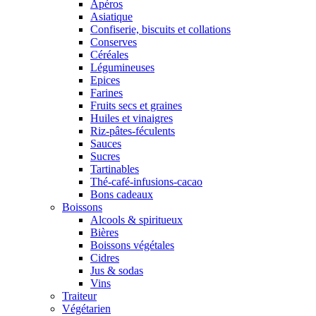
Apéros
Asiatique
Confiserie, biscuits et collations
Conserves
Céréales
Légumineuses
Epices
Farines
Fruits secs et graines
Huiles et vinaigres
Riz-pâtes-féculents
Sauces
Sucres
Tartinables
Thé-café-infusions-cacao
Bons cadeaux
Boissons
Alcools & spiritueux
Bières
Boissons végétales
Cidres
Jus & sodas
Vins
Traiteur
Végétarien