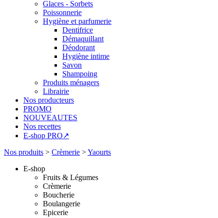
Glaces - Sorbets
Poissonnerie
Hygiène et parfumerie
Dentifrice
Démaquillant
Déodorant
Hygiène intime
Savon
Shampoing
Produits ménagers
Librairie
Nos producteurs
PROMO
NOUVEAUTES
Nos recettes
E-shop PRO↗
Nos produits
>
Crèmerie
>
Yaourts
E-shop
Fruits & Légumes
Crèmerie
Boucherie
Boulangerie
Epicerie