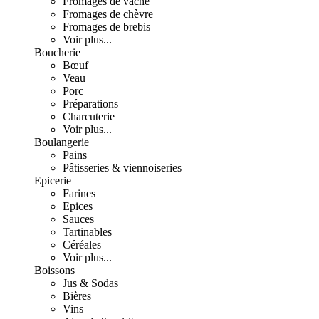
Fromages de vache
Fromages de chèvre
Fromages de brebis
Voir plus...
Boucherie
Bœuf
Veau
Porc
Préparations
Charcuterie
Voir plus...
Boulangerie
Pains
Pâtisseries & viennoiseries
Epicerie
Farines
Epices
Sauces
Tartinables
Céréales
Voir plus...
Boissons
Jus & Sodas
Bières
Vins