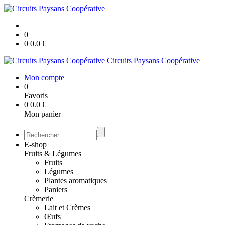
0
0
0.0
€
Circuits Paysans Coopérative
Mon compte
0
Favoris
0
0.0
€
Mon panier
E-shop
Fruits & Légumes
Fruits
Légumes
Plantes aromatiques
Paniers
Crèmerie
Lait et Crèmes
Œufs