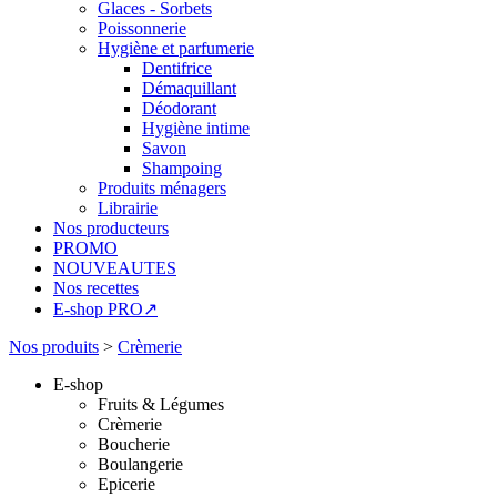
Glaces - Sorbets
Poissonnerie
Hygiène et parfumerie
Dentifrice
Démaquillant
Déodorant
Hygiène intime
Savon
Shampoing
Produits ménagers
Librairie
Nos producteurs
PROMO
NOUVEAUTES
Nos recettes
E-shop PRO↗
Nos produits
>
Crèmerie
E-shop
Fruits & Légumes
Crèmerie
Boucherie
Boulangerie
Epicerie