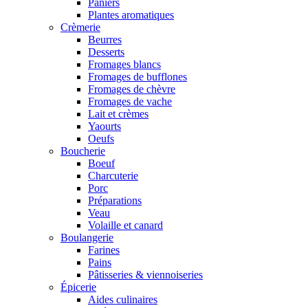
Paniers
Plantes aromatiques
Crèmerie
Beurres
Desserts
Fromages blancs
Fromages de bufflones
Fromages de chèvre
Fromages de vache
Lait et crèmes
Yaourts
Oeufs
Boucherie
Boeuf
Charcuterie
Porc
Préparations
Veau
Volaille et canard
Boulangerie
Farines
Pains
Pâtisseries & viennoiseries
Épicerie
Aides culinaires