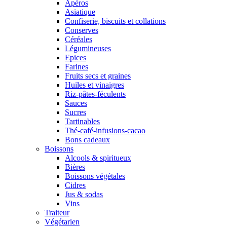
Apéros
Asiatique
Confiserie, biscuits et collations
Conserves
Céréales
Légumineuses
Epices
Farines
Fruits secs et graines
Huiles et vinaigres
Riz-pâtes-féculents
Sauces
Sucres
Tartinables
Thé-café-infusions-cacao
Bons cadeaux
Boissons
Alcools & spiritueux
Bières
Boissons végétales
Cidres
Jus & sodas
Vins
Traiteur
Végétarien