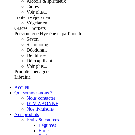
Alcools & spiritueux
Cidres
Voir plus...
Traiteur
Végétarien
Végétarien
Glaces - Sorbets
Poissonnerie
Hygiène et parfumerie
Savon
Shampoing
Déodorant
Dentifrice
Démaquillant
Voir plus...
Produits ménagers
Librairie
Accueil
Qui sommes-nous ?
Nous contacter
JE M'ABONNE
Nos livraisons
Nos produits
Fruits & légumes
Légumes
Fruits