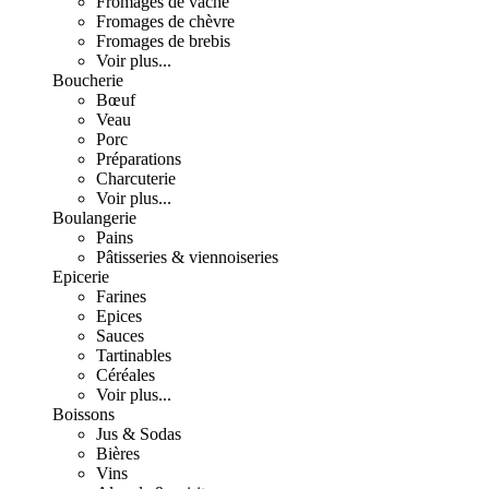
Fromages de vache
Fromages de chèvre
Fromages de brebis
Voir plus...
Boucherie
Bœuf
Veau
Porc
Préparations
Charcuterie
Voir plus...
Boulangerie
Pains
Pâtisseries & viennoiseries
Epicerie
Farines
Epices
Sauces
Tartinables
Céréales
Voir plus...
Boissons
Jus & Sodas
Bières
Vins