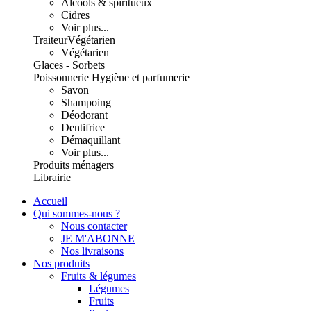
Alcools & spiritueux
Cidres
Voir plus...
Traiteur
Végétarien
Végétarien
Glaces - Sorbets
Poissonnerie
Hygiène et parfumerie
Savon
Shampoing
Déodorant
Dentifrice
Démaquillant
Voir plus...
Produits ménagers
Librairie
Accueil
Qui sommes-nous ?
Nous contacter
JE M'ABONNE
Nos livraisons
Nos produits
Fruits & légumes
Légumes
Fruits