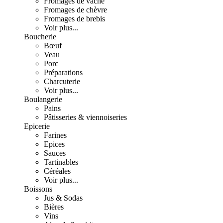
Fromages de vache
Fromages de chèvre
Fromages de brebis
Voir plus...
Boucherie
Bœuf
Veau
Porc
Préparations
Charcuterie
Voir plus...
Boulangerie
Pains
Pâtisseries & viennoiseries
Epicerie
Farines
Epices
Sauces
Tartinables
Céréales
Voir plus...
Boissons
Jus & Sodas
Bières
Vins