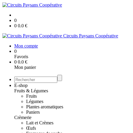
0
0
0.0
€
Circuits Paysans Coopérative
Mon compte
0
Favoris
0
0.0
€
Mon panier
E-shop
Fruits & Légumes
Fruits
Légumes
Plantes aromatiques
Paniers
Crèmerie
Lait et Crèmes
Œufs