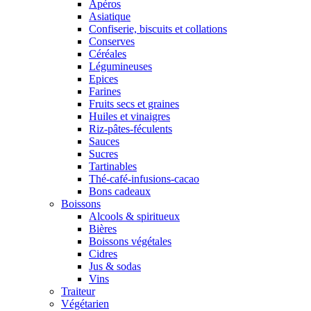
Apéros
Asiatique
Confiserie, biscuits et collations
Conserves
Céréales
Légumineuses
Epices
Farines
Fruits secs et graines
Huiles et vinaigres
Riz-pâtes-féculents
Sauces
Sucres
Tartinables
Thé-café-infusions-cacao
Bons cadeaux
Boissons
Alcools & spiritueux
Bières
Boissons végétales
Cidres
Jus & sodas
Vins
Traiteur
Végétarien