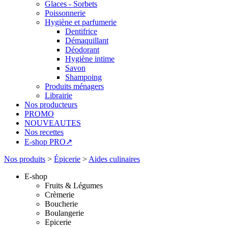
Glaces - Sorbets
Poissonnerie
Hygiène et parfumerie
Dentifrice
Démaquillant
Déodorant
Hygiène intime
Savon
Shampoing
Produits ménagers
Librairie
Nos producteurs
PROMO
NOUVEAUTES
Nos recettes
E-shop PRO↗
Nos produits
>
Épicerie
>
Aides culinaires
E-shop
Fruits & Légumes
Crèmerie
Boucherie
Boulangerie
Epicerie