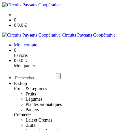
0
0
0.0
€
Circuits Paysans Coopérative
Mon compte
0
Favoris
0
0.0
€
Mon panier
E-shop
Fruits & Légumes
Fruits
Légumes
Plantes aromatiques
Paniers
Crèmerie
Lait et Crèmes
Œufs