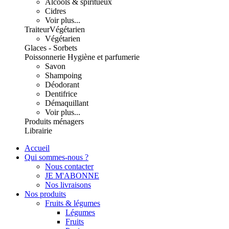
Alcools & spiritueux
Cidres
Voir plus...
Traiteur
Végétarien
Végétarien
Glaces - Sorbets
Poissonnerie
Hygiène et parfumerie
Savon
Shampoing
Déodorant
Dentifrice
Démaquillant
Voir plus...
Produits ménagers
Librairie
Accueil
Qui sommes-nous ?
Nous contacter
JE M'ABONNE
Nos livraisons
Nos produits
Fruits & légumes
Légumes
Fruits