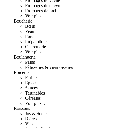
Fromages de vache
Fromages de chèvre
Fromages de brebis
Voir plus...
Boucherie
Bœuf
Veau
Porc
Préparations
Charcuterie
Voir plus...
Boulangerie
Pains
Pâtisseries & viennoiseries
Epicerie
Farines
Epices
Sauces
Tartinables
Céréales
Voir plus...
Boissons
Jus & Sodas
Bières
Vins