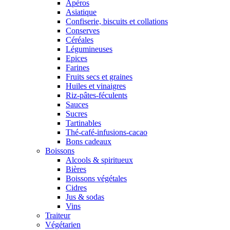
Apéros
Asiatique
Confiserie, biscuits et collations
Conserves
Céréales
Légumineuses
Epices
Farines
Fruits secs et graines
Huiles et vinaigres
Riz-pâtes-féculents
Sauces
Sucres
Tartinables
Thé-café-infusions-cacao
Bons cadeaux
Boissons
Alcools & spiritueux
Bières
Boissons végétales
Cidres
Jus & sodas
Vins
Traiteur
Végétarien