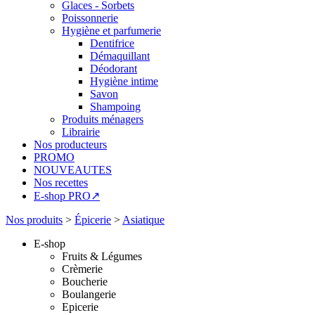
Glaces - Sorbets
Poissonnerie
Hygiène et parfumerie
Dentifrice
Démaquillant
Déodorant
Hygiène intime
Savon
Shampoing
Produits ménagers
Librairie
Nos producteurs
PROMO
NOUVEAUTES
Nos recettes
E-shop PRO↗
Nos produits
>
Épicerie
>
Asiatique
E-shop
Fruits & Légumes
Crèmerie
Boucherie
Boulangerie
Epicerie