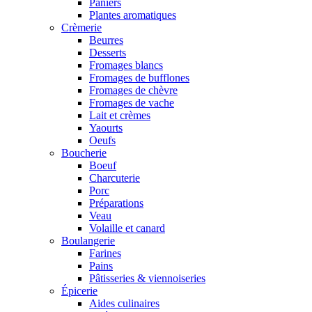
Paniers
Plantes aromatiques
Crèmerie
Beurres
Desserts
Fromages blancs
Fromages de bufflones
Fromages de chèvre
Fromages de vache
Lait et crèmes
Yaourts
Oeufs
Boucherie
Boeuf
Charcuterie
Porc
Préparations
Veau
Volaille et canard
Boulangerie
Farines
Pains
Pâtisseries & viennoiseries
Épicerie
Aides culinaires