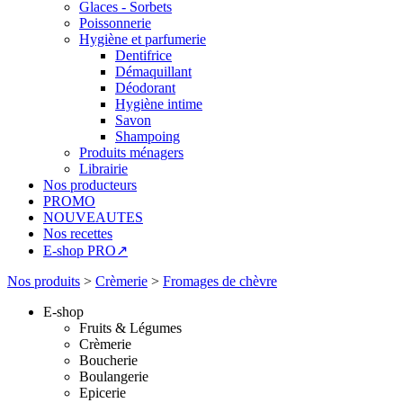
Glaces - Sorbets
Poissonnerie
Hygiène et parfumerie
Dentifrice
Démaquillant
Déodorant
Hygiène intime
Savon
Shampoing
Produits ménagers
Librairie
Nos producteurs
PROMO
NOUVEAUTES
Nos recettes
E-shop PRO↗
Nos produits
>
Crèmerie
>
Fromages de chèvre
E-shop
Fruits & Légumes
Crèmerie
Boucherie
Boulangerie
Epicerie