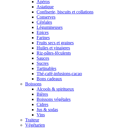
Apéros
Asiatique
Confiserie, biscuits et collations
Conserves
Céréales
Légumineuses
Epices
Farines
Fruits secs et graines
Huiles et vinaigres
Riz-pâtes-féculents
Sauces
Sucres
Tartinables
Thé-café-infusions-cacao
Bons cadeaux
Boissons
Alcools & spiritueux
Bières
Boissons végétales
Cidres
Jus & sodas
Vins
Traiteur
Végétarien