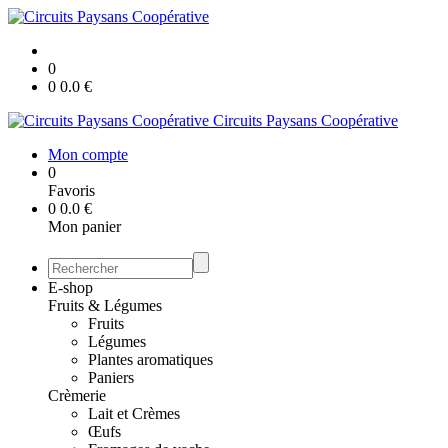
0
0
0.0
€
Circuits Paysans Coopérative
Mon compte
0
Favoris
0
0.0
€
Mon panier
E-shop
Fruits & Légumes
Fruits
Légumes
Plantes aromatiques
Paniers
Crèmerie
Lait et Crèmes
Œufs