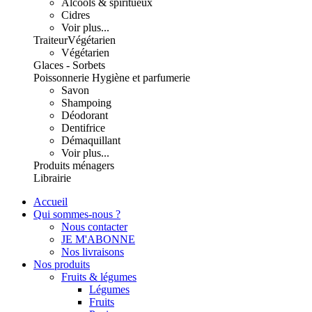
Alcools & spiritueux
Cidres
Voir plus...
Traiteur
Végétarien
Végétarien
Glaces - Sorbets
Poissonnerie
Hygiène et parfumerie
Savon
Shampoing
Déodorant
Dentifrice
Démaquillant
Voir plus...
Produits ménagers
Librairie
Accueil
Qui sommes-nous ?
Nous contacter
JE M'ABONNE
Nos livraisons
Nos produits
Fruits & légumes
Légumes
Fruits