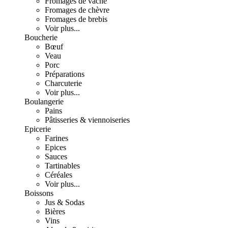
Fromages de vache
Fromages de chèvre
Fromages de brebis
Voir plus...
Boucherie
Bœuf
Veau
Porc
Préparations
Charcuterie
Voir plus...
Boulangerie
Pains
Pâtisseries & viennoiseries
Epicerie
Farines
Epices
Sauces
Tartinables
Céréales
Voir plus...
Boissons
Jus & Sodas
Bières
Vins