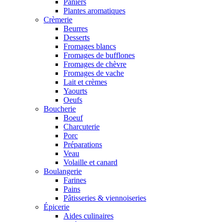
Paniers
Plantes aromatiques
Crèmerie
Beurres
Desserts
Fromages blancs
Fromages de bufflones
Fromages de chèvre
Fromages de vache
Lait et crèmes
Yaourts
Oeufs
Boucherie
Boeuf
Charcuterie
Porc
Préparations
Veau
Volaille et canard
Boulangerie
Farines
Pains
Pâtisseries & viennoiseries
Épicerie
Aides culinaires