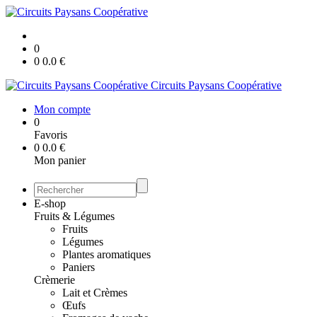
0
0
0.0
€
Circuits Paysans Coopérative
Mon compte
0
Favoris
0
0.0
€
Mon panier
E-shop
Fruits & Légumes
Fruits
Légumes
Plantes aromatiques
Paniers
Crèmerie
Lait et Crèmes
Œufs