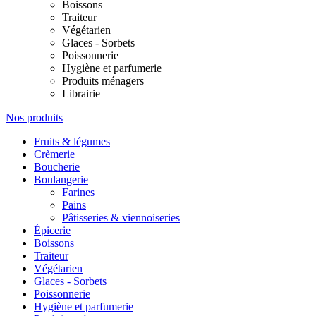
Boissons
Traiteur
Végétarien
Glaces - Sorbets
Poissonnerie
Hygiène et parfumerie
Produits ménagers
Librairie
Nos produits
Fruits & légumes
Crèmerie
Boucherie
Boulangerie
Farines
Pains
Pâtisseries & viennoiseries
Épicerie
Boissons
Traiteur
Végétarien
Glaces - Sorbets
Poissonnerie
Hygiène et parfumerie