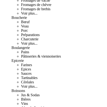
Fromages de vache
Fromages de chèvre
Fromages de brebis
Voir plus...
Boucherie
Bœuf
Veau
Porc
Préparations
Charcuterie
Voir plus...
Boulangerie
Pains
Pâtisseries & viennoiseries
Epicerie
Farines
Epices
Sauces
Tartinables
Céréales
Voir plus...
Boissons
Jus & Sodas
Bières
Vins