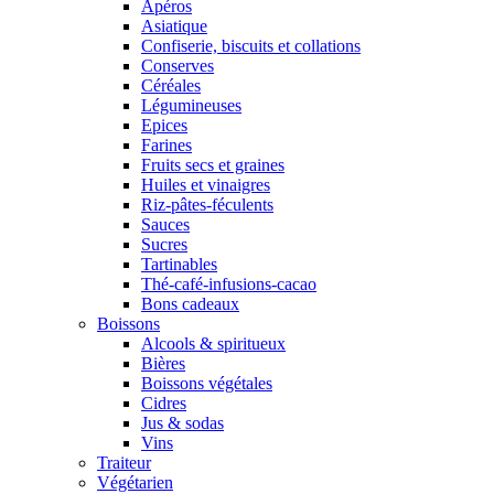
Apéros
Asiatique
Confiserie, biscuits et collations
Conserves
Céréales
Légumineuses
Epices
Farines
Fruits secs et graines
Huiles et vinaigres
Riz-pâtes-féculents
Sauces
Sucres
Tartinables
Thé-café-infusions-cacao
Bons cadeaux
Boissons
Alcools & spiritueux
Bières
Boissons végétales
Cidres
Jus & sodas
Vins
Traiteur
Végétarien