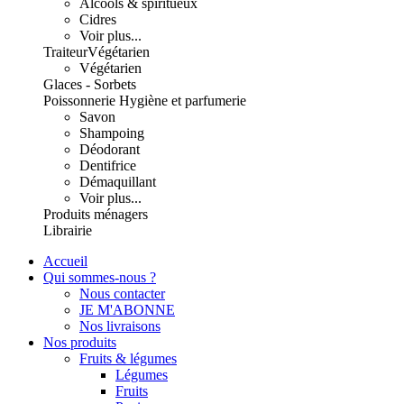
Alcools & spiritueux
Cidres
Voir plus...
Traiteur
Végétarien
Végétarien
Glaces - Sorbets
Poissonnerie
Hygiène et parfumerie
Savon
Shampoing
Déodorant
Dentifrice
Démaquillant
Voir plus...
Produits ménagers
Librairie
Accueil
Qui sommes-nous ?
Nous contacter
JE M'ABONNE
Nos livraisons
Nos produits
Fruits & légumes
Légumes
Fruits