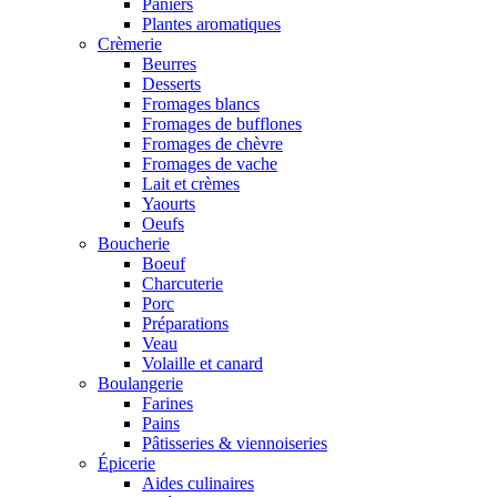
Paniers
Plantes aromatiques
Crèmerie
Beurres
Desserts
Fromages blancs
Fromages de bufflones
Fromages de chèvre
Fromages de vache
Lait et crèmes
Yaourts
Oeufs
Boucherie
Boeuf
Charcuterie
Porc
Préparations
Veau
Volaille et canard
Boulangerie
Farines
Pains
Pâtisseries & viennoiseries
Épicerie
Aides culinaires