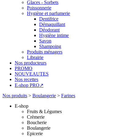
Glaces - Sorbets
Poissonnerie
Hygiène et parfumerie
Dentifrice
Démaquillant
Déodorant
Hygiène intime
Savon
Shampoing
Produits ménagers
Librairie
Nos producteurs
PROMO
NOUVEAUTES
Nos recettes
E-shop PRO↗
Nos produits
>
Boulangerie
>
Farines
E-shop
Fruits & Légumes
Crèmerie
Boucherie
Boulangerie
Epicerie