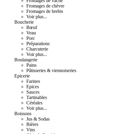
Fromages de vache
Fromages de chèvre
Fromages de brebis
Voir plus...
Boucherie
Bœuf
Veau
Porc
Préparations
Charcuterie
Voir plus...
Boulangerie
Pains
Pâtisseries & viennoiseries
Epicerie
Farines
Epices
Sauces
Tartinables
Céréales
Voir plus...
Boissons
Jus & Sodas
Bières
Vins