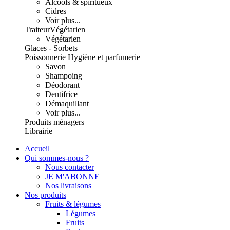
Alcools & spiritueux
Cidres
Voir plus...
Traiteur
Végétarien
Végétarien
Glaces - Sorbets
Poissonnerie
Hygiène et parfumerie
Savon
Shampoing
Déodorant
Dentifrice
Démaquillant
Voir plus...
Produits ménagers
Librairie
Accueil
Qui sommes-nous ?
Nous contacter
JE M'ABONNE
Nos livraisons
Nos produits
Fruits & légumes
Légumes
Fruits