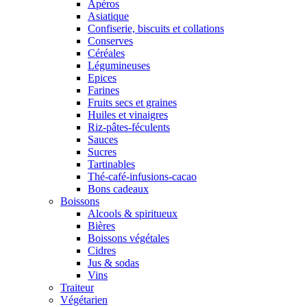
Apéros
Asiatique
Confiserie, biscuits et collations
Conserves
Céréales
Légumineuses
Epices
Farines
Fruits secs et graines
Huiles et vinaigres
Riz-pâtes-féculents
Sauces
Sucres
Tartinables
Thé-café-infusions-cacao
Bons cadeaux
Boissons
Alcools & spiritueux
Bières
Boissons végétales
Cidres
Jus & sodas
Vins
Traiteur
Végétarien