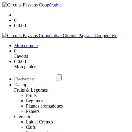
0
0
0.0
€
Circuits Paysans Coopérative
Mon compte
0
Favoris
0
0.0
€
Mon panier
E-shop
Fruits & Légumes
Fruits
Légumes
Plantes aromatiques
Paniers
Crèmerie
Lait et Crèmes
Œufs