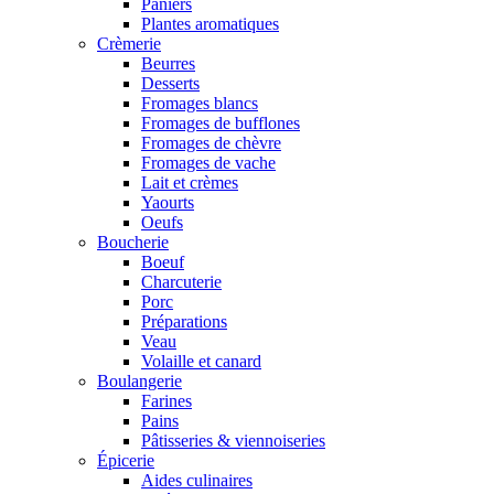
Paniers
Plantes aromatiques
Crèmerie
Beurres
Desserts
Fromages blancs
Fromages de bufflones
Fromages de chèvre
Fromages de vache
Lait et crèmes
Yaourts
Oeufs
Boucherie
Boeuf
Charcuterie
Porc
Préparations
Veau
Volaille et canard
Boulangerie
Farines
Pains
Pâtisseries & viennoiseries
Épicerie
Aides culinaires