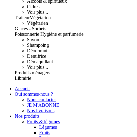
Alcools & spiritueux
Cidres
Voir plus...
Traiteur
Végétarien
Végétarien
Glaces - Sorbets
Poissonnerie
Hygiène et parfumerie
Savon
Shampoing
Déodorant
Dentifrice
Démaquillant
Voir plus...
Produits ménagers
Librairie
Accueil
Qui sommes-nous ?
Nous contacter
JE M'ABONNE
Nos livraisons
Nos produits
Fruits & légumes
Légumes
Fruits