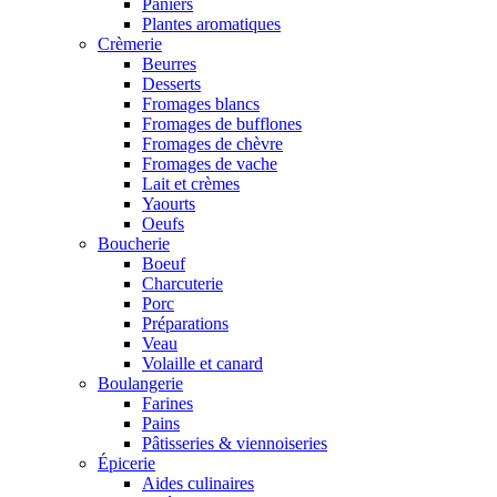
Paniers
Plantes aromatiques
Crèmerie
Beurres
Desserts
Fromages blancs
Fromages de bufflones
Fromages de chèvre
Fromages de vache
Lait et crèmes
Yaourts
Oeufs
Boucherie
Boeuf
Charcuterie
Porc
Préparations
Veau
Volaille et canard
Boulangerie
Farines
Pains
Pâtisseries & viennoiseries
Épicerie
Aides culinaires