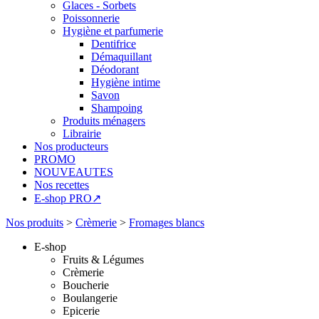
Glaces - Sorbets
Poissonnerie
Hygiène et parfumerie
Dentifrice
Démaquillant
Déodorant
Hygiène intime
Savon
Shampoing
Produits ménagers
Librairie
Nos producteurs
PROMO
NOUVEAUTES
Nos recettes
E-shop PRO↗
Nos produits
>
Crèmerie
>
Fromages blancs
E-shop
Fruits & Légumes
Crèmerie
Boucherie
Boulangerie
Epicerie