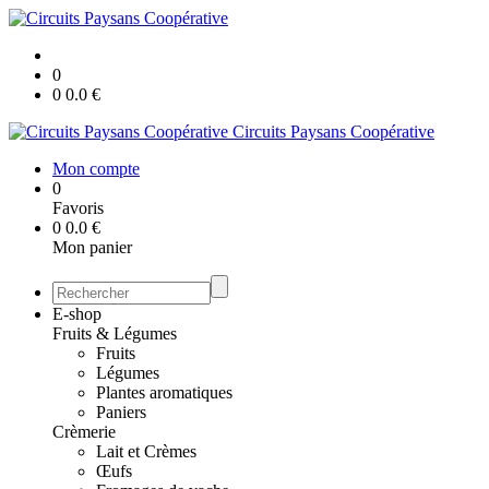
0
0
0.0
€
Circuits Paysans Coopérative
Mon compte
0
Favoris
0
0.0
€
Mon panier
E-shop
Fruits & Légumes
Fruits
Légumes
Plantes aromatiques
Paniers
Crèmerie
Lait et Crèmes
Œufs