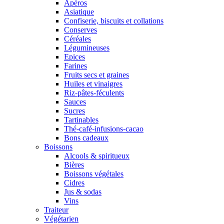
Apéros
Asiatique
Confiserie, biscuits et collations
Conserves
Céréales
Légumineuses
Epices
Farines
Fruits secs et graines
Huiles et vinaigres
Riz-pâtes-féculents
Sauces
Sucres
Tartinables
Thé-café-infusions-cacao
Bons cadeaux
Boissons
Alcools & spiritueux
Bières
Boissons végétales
Cidres
Jus & sodas
Vins
Traiteur
Végétarien