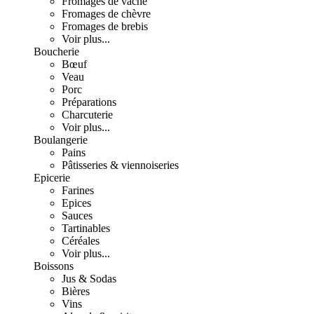
Fromages de vache
Fromages de chèvre
Fromages de brebis
Voir plus...
Boucherie
Bœuf
Veau
Porc
Préparations
Charcuterie
Voir plus...
Boulangerie
Pains
Pâtisseries & viennoiseries
Epicerie
Farines
Epices
Sauces
Tartinables
Céréales
Voir plus...
Boissons
Jus & Sodas
Bières
Vins