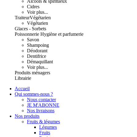
Alcools & spiritueux
Cidres
Voir plus...
Traiteur
Végétarien
Végétarien
Glaces - Sorbets
Poissonnerie
Hygiène et parfumerie
Savon
Shampoing
Déodorant
Dentifrice
Démaquillant
Voir plus...
Produits ménagers
Librairie
Accueil
Qui sommes-nous ?
Nous contacter
JE M'ABONNE
Nos livraisons
Nos produits
Fruits & légumes
Légumes
Fruits