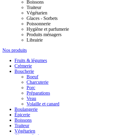
Boissons
Traiteur
Végétarien
Glaces - Sorbets
Poissonnerie
Hygiène et parfumerie
Produits ménagers
Librairie
Nos produits
Fruits & légumes
Crèmerie
Boucherie
Boeuf
Charcuterie
Porc
Préparations
Veau
Volaille et canard
Boulangerie
Épicerie
Boissons
Traiteur
Végétarien