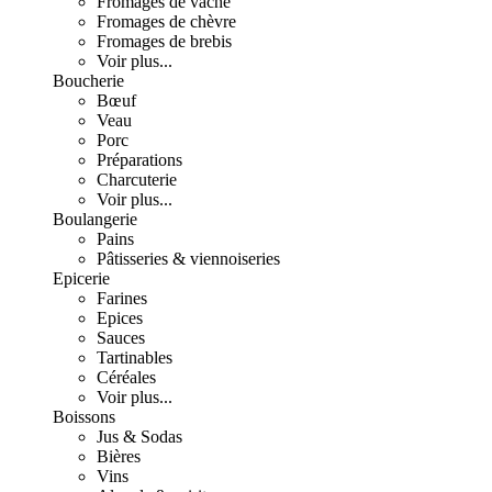
Fromages de vache
Fromages de chèvre
Fromages de brebis
Voir plus...
Boucherie
Bœuf
Veau
Porc
Préparations
Charcuterie
Voir plus...
Boulangerie
Pains
Pâtisseries & viennoiseries
Epicerie
Farines
Epices
Sauces
Tartinables
Céréales
Voir plus...
Boissons
Jus & Sodas
Bières
Vins