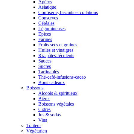
Apéros
Asiatique
Confiserie, biscuits et collations
Conserves
Céréales
Légumineuses
Epices
Farines
Fruits secs et graines
Huiles et vinaigres
Riz-pâtes-féculents
Sauces
Sucres
Tartinables
Thé-café-infusions-cacao
Bons cadeaux
Boissons
Alcools & spiritueux
Bières
Boissons végétales
Cidres
Jus & sodas
Vins
Traiteur
Végétarien