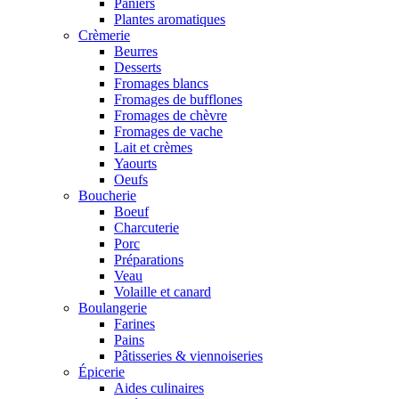
Paniers
Plantes aromatiques
Crèmerie
Beurres
Desserts
Fromages blancs
Fromages de bufflones
Fromages de chèvre
Fromages de vache
Lait et crèmes
Yaourts
Oeufs
Boucherie
Boeuf
Charcuterie
Porc
Préparations
Veau
Volaille et canard
Boulangerie
Farines
Pains
Pâtisseries & viennoiseries
Épicerie
Aides culinaires