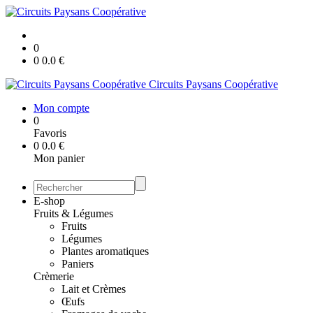
0
0
0.0
€
Circuits Paysans Coopérative
Mon compte
0
Favoris
0
0.0
€
Mon panier
E-shop
Fruits & Légumes
Fruits
Légumes
Plantes aromatiques
Paniers
Crèmerie
Lait et Crèmes
Œufs