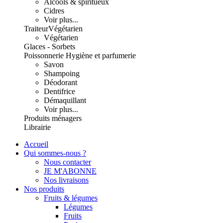
Alcools & spiritueux
Cidres
Voir plus...
Traiteur
Végétarien
Végétarien
Glaces - Sorbets
Poissonnerie
Hygiène et parfumerie
Savon
Shampoing
Déodorant
Dentifrice
Démaquillant
Voir plus...
Produits ménagers
Librairie
Accueil
Qui sommes-nous ?
Nous contacter
JE M'ABONNE
Nos livraisons
Nos produits
Fruits & légumes
Légumes
Fruits