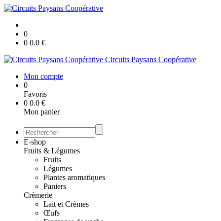
0
0
0.0
€
Circuits Paysans Coopérative
Mon compte
0
Favoris
0
0.0
€
Mon panier
E-shop
Fruits & Légumes
Fruits
Légumes
Plantes aromatiques
Paniers
Crèmerie
Lait et Crèmes
Œufs