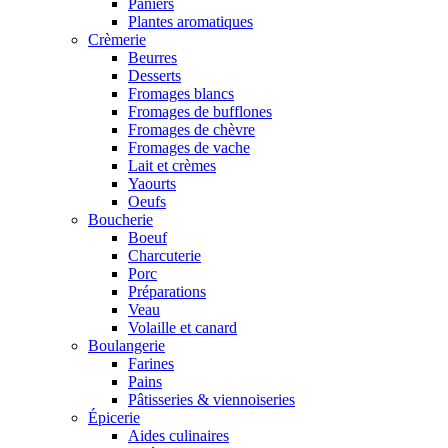
Paniers
Plantes aromatiques
Crèmerie
Beurres
Desserts
Fromages blancs
Fromages de bufflones
Fromages de chèvre
Fromages de vache
Lait et crèmes
Yaourts
Oeufs
Boucherie
Boeuf
Charcuterie
Porc
Préparations
Veau
Volaille et canard
Boulangerie
Farines
Pains
Pâtisseries & viennoiseries
Épicerie
Aides culinaires