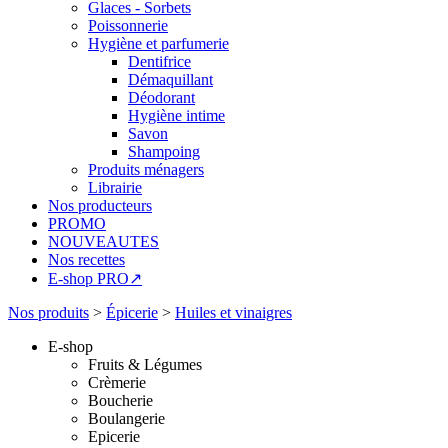
Glaces - Sorbets
Poissonnerie
Hygiène et parfumerie
Dentifrice
Démaquillant
Déodorant
Hygiène intime
Savon
Shampoing
Produits ménagers
Librairie
Nos producteurs
PROMO
NOUVEAUTES
Nos recettes
E-shop PRO↗
Nos produits
>
Épicerie
>
Huiles et vinaigres
E-shop
Fruits & Légumes
Crèmerie
Boucherie
Boulangerie
Epicerie