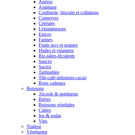
Apéros
Asiatique
Confiserie, biscuits et collations
Conserves
Céréales
Légumineuses
Epices
Farines
Fruits secs et graines
Huiles et vinaigres
Riz-pâtes-féculents
Sauces
Sucres
Tartinables
Thé-café-infusions-cacao
Bons cadeaux
Boissons
Alcools & spiritueux
Bières
Boissons végétales
Cidres
Jus & sodas
Vins
Traiteur
Végétarien