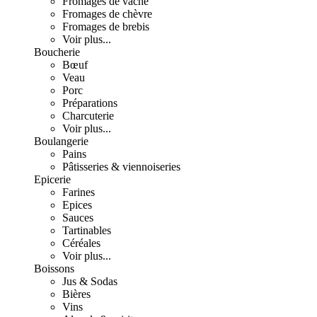
Fromages de vache
Fromages de chèvre
Fromages de brebis
Voir plus...
Boucherie
Bœuf
Veau
Porc
Préparations
Charcuterie
Voir plus...
Boulangerie
Pains
Pâtisseries & viennoiseries
Epicerie
Farines
Epices
Sauces
Tartinables
Céréales
Voir plus...
Boissons
Jus & Sodas
Bières
Vins