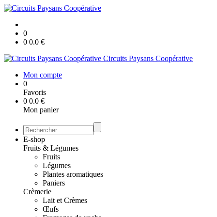
0
0
0.0
€
Circuits Paysans Coopérative
Mon compte
0
Favoris
0
0.0
€
Mon panier
E-shop
Fruits & Légumes
Fruits
Légumes
Plantes aromatiques
Paniers
Crèmerie
Lait et Crèmes
Œufs