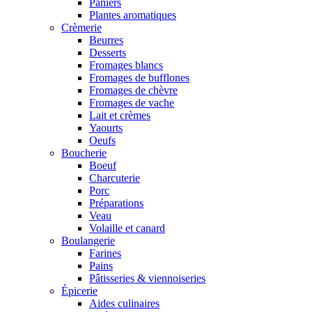
Paniers
Plantes aromatiques
Crèmerie
Beurres
Desserts
Fromages blancs
Fromages de bufflones
Fromages de chèvre
Fromages de vache
Lait et crèmes
Yaourts
Oeufs
Boucherie
Boeuf
Charcuterie
Porc
Préparations
Veau
Volaille et canard
Boulangerie
Farines
Pains
Pâtisseries & viennoiseries
Épicerie
Aides culinaires