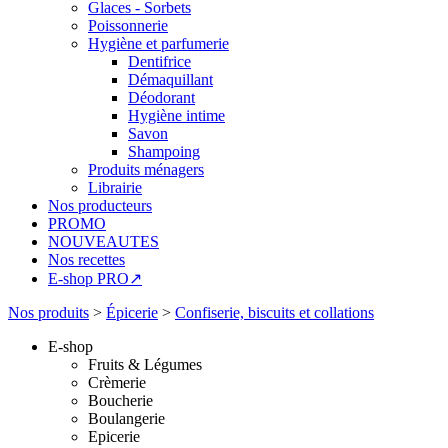
Glaces - Sorbets
Poissonnerie
Hygiène et parfumerie
Dentifrice
Démaquillant
Déodorant
Hygiène intime
Savon
Shampoing
Produits ménagers
Librairie
Nos producteurs
PROMO
NOUVEAUTES
Nos recettes
E-shop PRO↗
Nos produits
>
Épicerie
>
Confiserie, biscuits et collations
E-shop
Fruits & Légumes
Crèmerie
Boucherie
Boulangerie
Epicerie