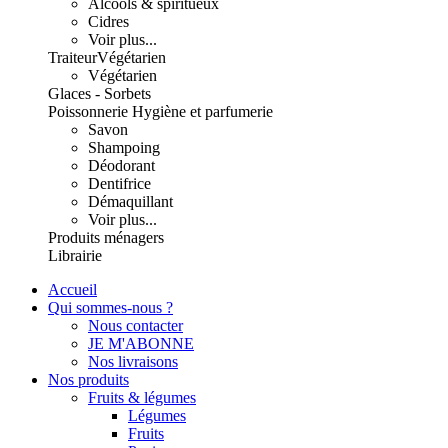
Alcools & spiritueux
Cidres
Voir plus...
Traiteur
Végétarien
Végétarien
Glaces - Sorbets
Poissonnerie
Hygiène et parfumerie
Savon
Shampoing
Déodorant
Dentifrice
Démaquillant
Voir plus...
Produits ménagers
Librairie
Accueil
Qui sommes-nous ?
Nous contacter
JE M'ABONNE
Nos livraisons
Nos produits
Fruits & légumes
Légumes
Fruits