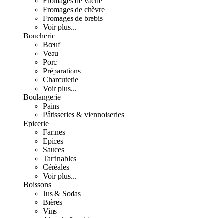
Fromages de vache
Fromages de chèvre
Fromages de brebis
Voir plus...
Boucherie
Bœuf
Veau
Porc
Préparations
Charcuterie
Voir plus...
Boulangerie
Pains
Pâtisseries & viennoiseries
Epicerie
Farines
Epices
Sauces
Tartinables
Céréales
Voir plus...
Boissons
Jus & Sodas
Bières
Vins