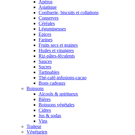
Apéros
Asiatique
Confiserie, biscuits et collations
Conserves
Céréales
Légumineuses
Epices
Farines
Fruits secs et graines
Huiles et vinaigres
Riz-pâtes-féculents
Sauces
Sucres
Tartinables
Thé-café-infusions-cacao
Bons cadeaux
Boissons
Alcools & spiritueux
Bières
Boissons végétales
Cidres
Jus & sodas
Vins
Traiteur
Végétarien