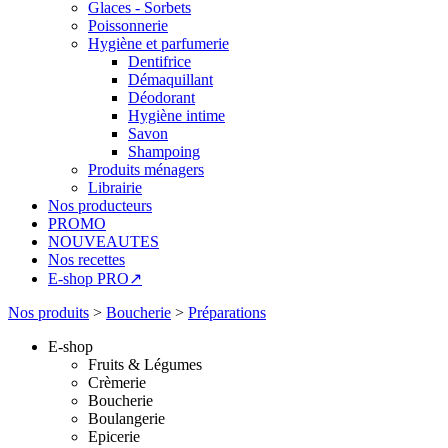
Glaces - Sorbets
Poissonnerie
Hygiène et parfumerie
Dentifrice
Démaquillant
Déodorant
Hygiène intime
Savon
Shampoing
Produits ménagers
Librairie
Nos producteurs
PROMO
NOUVEAUTES
Nos recettes
E-shop PRO↗
Nos produits
>
Boucherie
>
Préparations
E-shop
Fruits & Légumes
Crèmerie
Boucherie
Boulangerie
Epicerie