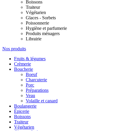
Boissons
Traiteur
Végétarien
Glaces - Sorbets
Poissonnerie
Hygiène et parfumerie
Produits ménagers
Librairie
Nos produits
Fruits & légumes
Crèmerie
Boucherie
Boeuf
Charcuterie
Porc
Préparations
Veau
Volaille et canard
Boulangerie
Épicerie
Boissons
Traiteur
Végétarien