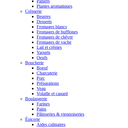
Paniers
Plantes aromatiques
Crèmerie
Beurres
Desserts
Fromages blancs
Fromages de bufflones
Fromages de chèvre
Fromages de vache
Lait et crèmes
Yaourts
Oeufs
Boucherie
Boeuf
Charcuterie
Porc
Préparations
Veau
Volaille et canard
Boulangerie
Farines
Pains
Pâtisseries & viennoiseries
Épicerie
Aides culinaires