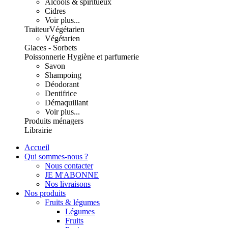
Alcools & spiritueux
Cidres
Voir plus...
Traiteur
Végétarien
Végétarien
Glaces - Sorbets
Poissonnerie
Hygiène et parfumerie
Savon
Shampoing
Déodorant
Dentifrice
Démaquillant
Voir plus...
Produits ménagers
Librairie
Accueil
Qui sommes-nous ?
Nous contacter
JE M'ABONNE
Nos livraisons
Nos produits
Fruits & légumes
Légumes
Fruits