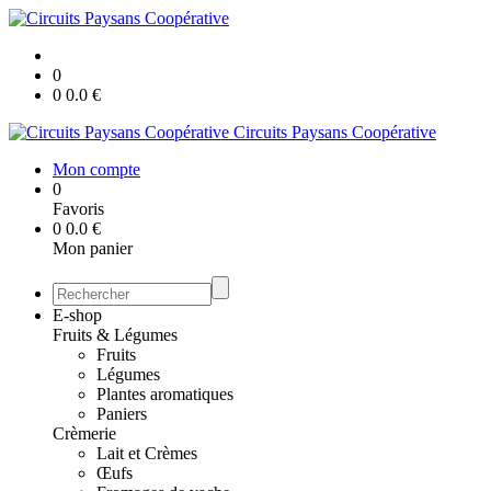
0
0
0.0
€
Circuits Paysans Coopérative
Mon compte
0
Favoris
0
0.0
€
Mon panier
E-shop
Fruits & Légumes
Fruits
Légumes
Plantes aromatiques
Paniers
Crèmerie
Lait et Crèmes
Œufs