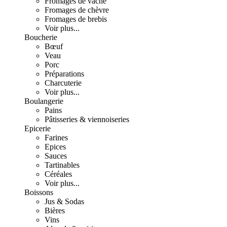
Fromages de vache
Fromages de chèvre
Fromages de brebis
Voir plus...
Boucherie
Bœuf
Veau
Porc
Préparations
Charcuterie
Voir plus...
Boulangerie
Pains
Pâtisseries & viennoiseries
Epicerie
Farines
Epices
Sauces
Tartinables
Céréales
Voir plus...
Boissons
Jus & Sodas
Bières
Vins