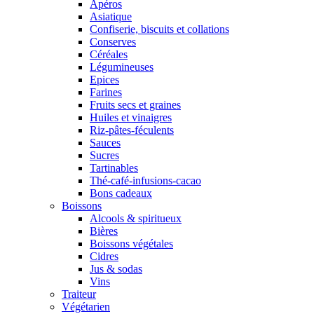
Apéros
Asiatique
Confiserie, biscuits et collations
Conserves
Céréales
Légumineuses
Epices
Farines
Fruits secs et graines
Huiles et vinaigres
Riz-pâtes-féculents
Sauces
Sucres
Tartinables
Thé-café-infusions-cacao
Bons cadeaux
Boissons
Alcools & spiritueux
Bières
Boissons végétales
Cidres
Jus & sodas
Vins
Traiteur
Végétarien