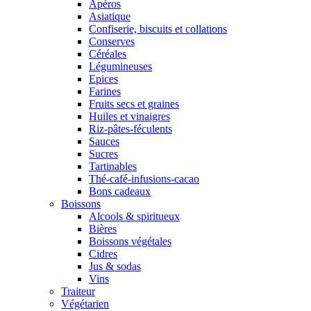
Apéros
Asiatique
Confiserie, biscuits et collations
Conserves
Céréales
Légumineuses
Epices
Farines
Fruits secs et graines
Huiles et vinaigres
Riz-pâtes-féculents
Sauces
Sucres
Tartinables
Thé-café-infusions-cacao
Bons cadeaux
Boissons
Alcools & spiritueux
Bières
Boissons végétales
Cidres
Jus & sodas
Vins
Traiteur
Végétarien