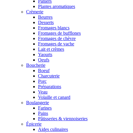
Paniers
Plantes aromatiques
Crèmerie
Beurres
Desserts
Fromages blancs
Fromages de bufflones
Fromages de chèvre
Fromages de vache
Lait et crèmes
Yaourts
Oeufs
Boucherie
Boeuf
Charcuterie
Porc
Préparations
Veau
Volaille et canard
Boulangerie
Farines
Pains
Pâtisseries & viennoiseries
Épicerie
Aides culinaires