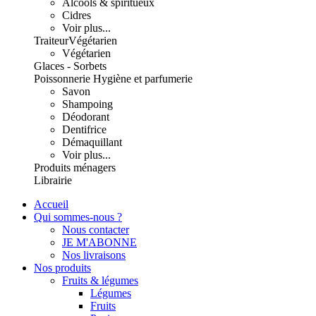
Alcools & spiritueux
Cidres
Voir plus...
Traiteur
Végétarien
Végétarien
Glaces - Sorbets
Poissonnerie
Hygiène et parfumerie
Savon
Shampoing
Déodorant
Dentifrice
Démaquillant
Voir plus...
Produits ménagers
Librairie
Accueil
Qui sommes-nous ?
Nous contacter
JE M'ABONNE
Nos livraisons
Nos produits
Fruits & légumes
Légumes
Fruits