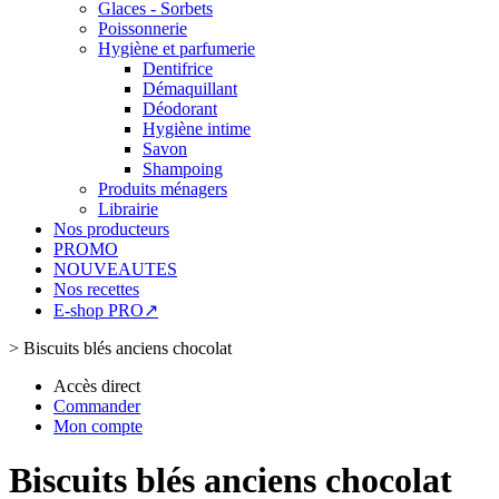
Glaces - Sorbets
Poissonnerie
Hygiène et parfumerie
Dentifrice
Démaquillant
Déodorant
Hygiène intime
Savon
Shampoing
Produits ménagers
Librairie
Nos producteurs
PROMO
NOUVEAUTES
Nos recettes
E-shop PRO↗
>
Biscuits blés anciens chocolat
Accès direct
Commander
Mon compte
Biscuits blés anciens chocolat