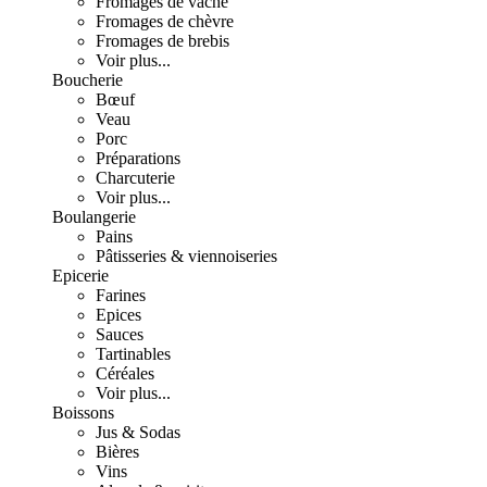
Fromages de vache
Fromages de chèvre
Fromages de brebis
Voir plus...
Boucherie
Bœuf
Veau
Porc
Préparations
Charcuterie
Voir plus...
Boulangerie
Pains
Pâtisseries & viennoiseries
Epicerie
Farines
Epices
Sauces
Tartinables
Céréales
Voir plus...
Boissons
Jus & Sodas
Bières
Vins