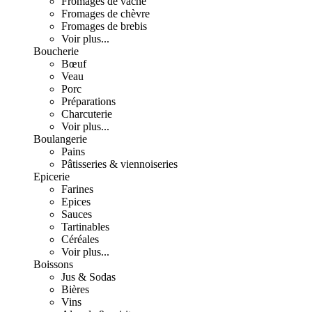
Fromages de vache
Fromages de chèvre
Fromages de brebis
Voir plus...
Boucherie
Bœuf
Veau
Porc
Préparations
Charcuterie
Voir plus...
Boulangerie
Pains
Pâtisseries & viennoiseries
Epicerie
Farines
Epices
Sauces
Tartinables
Céréales
Voir plus...
Boissons
Jus & Sodas
Bières
Vins