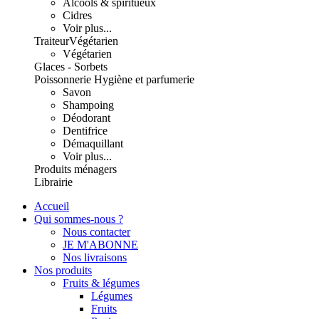
Alcools & spiritueux
Cidres
Voir plus...
Traiteur
Végétarien
Végétarien
Glaces - Sorbets
Poissonnerie
Hygiène et parfumerie
Savon
Shampoing
Déodorant
Dentifrice
Démaquillant
Voir plus...
Produits ménagers
Librairie
Accueil
Qui sommes-nous ?
Nous contacter
JE M'ABONNE
Nos livraisons
Nos produits
Fruits & légumes
Légumes
Fruits