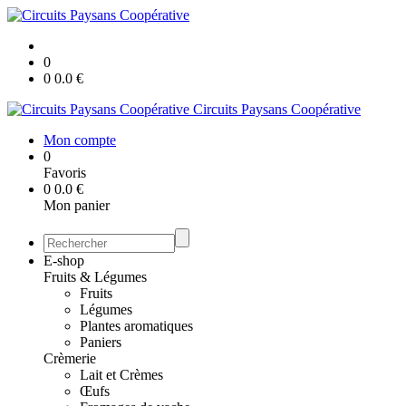
0
0
0.0
€
Circuits Paysans Coopérative
Mon compte
0
Favoris
0
0.0
€
Mon panier
E-shop
Fruits & Légumes
Fruits
Légumes
Plantes aromatiques
Paniers
Crèmerie
Lait et Crèmes
Œufs