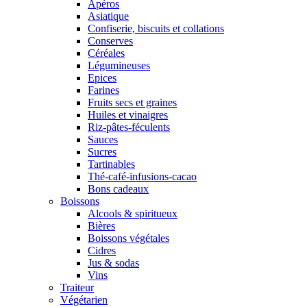
Apéros
Asiatique
Confiserie, biscuits et collations
Conserves
Céréales
Légumineuses
Epices
Farines
Fruits secs et graines
Huiles et vinaigres
Riz-pâtes-féculents
Sauces
Sucres
Tartinables
Thé-café-infusions-cacao
Bons cadeaux
Boissons
Alcools & spiritueux
Bières
Boissons végétales
Cidres
Jus & sodas
Vins
Traiteur
Végétarien