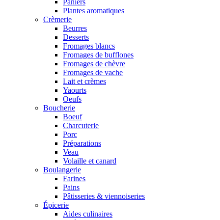
Paniers
Plantes aromatiques
Crèmerie
Beurres
Desserts
Fromages blancs
Fromages de bufflones
Fromages de chèvre
Fromages de vache
Lait et crèmes
Yaourts
Oeufs
Boucherie
Boeuf
Charcuterie
Porc
Préparations
Veau
Volaille et canard
Boulangerie
Farines
Pains
Pâtisseries & viennoiseries
Épicerie
Aides culinaires