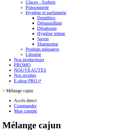
Glaces - Sorbets
Poissonnerie
Hygiène et parfumerie
Dentifrice
Démaquillant
Déodorant
Hygiène intime
Savon
Shampoing
Produits ménagers
Librairie
Nos producteurs
PROMO
NOUVEAUTES
Nos recettes
E-shop PRO↗
>
Mélange cajun
Accès direct
Commander
Mon compte
Mélange cajun