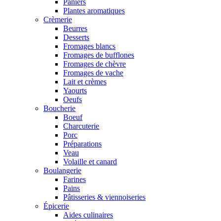
Paniers
Plantes aromatiques
Crèmerie
Beurres
Desserts
Fromages blancs
Fromages de bufflones
Fromages de chèvre
Fromages de vache
Lait et crèmes
Yaourts
Oeufs
Boucherie
Boeuf
Charcuterie
Porc
Préparations
Veau
Volaille et canard
Boulangerie
Farines
Pains
Pâtisseries & viennoiseries
Épicerie
Aides culinaires