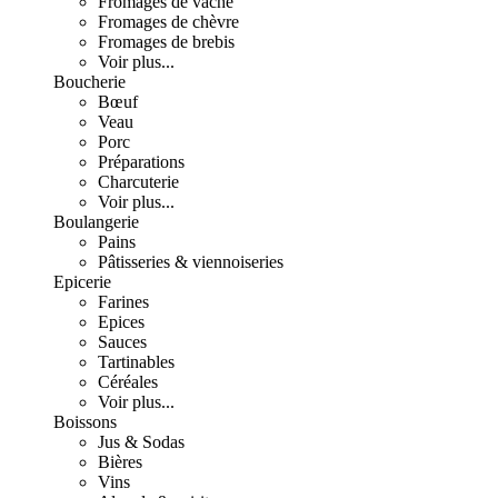
Fromages de vache
Fromages de chèvre
Fromages de brebis
Voir plus...
Boucherie
Bœuf
Veau
Porc
Préparations
Charcuterie
Voir plus...
Boulangerie
Pains
Pâtisseries & viennoiseries
Epicerie
Farines
Epices
Sauces
Tartinables
Céréales
Voir plus...
Boissons
Jus & Sodas
Bières
Vins