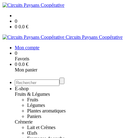
0
0
0.0
€
Circuits Paysans Coopérative
Mon compte
0
Favoris
0
0.0
€
Mon panier
E-shop
Fruits & Légumes
Fruits
Légumes
Plantes aromatiques
Paniers
Crèmerie
Lait et Crèmes
Œufs