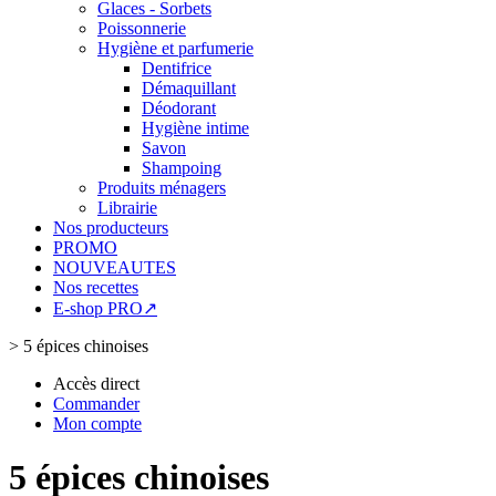
Glaces - Sorbets
Poissonnerie
Hygiène et parfumerie
Dentifrice
Démaquillant
Déodorant
Hygiène intime
Savon
Shampoing
Produits ménagers
Librairie
Nos producteurs
PROMO
NOUVEAUTES
Nos recettes
E-shop PRO↗
>
5 épices chinoises
Accès direct
Commander
Mon compte
5 épices chinoises