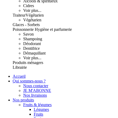
Alcools & spiritueux
Cidres
Voir plus...
Traiteur
Végétarien
Végétarien
Glaces - Sorbets
Poissonnerie
Hygiène et parfumerie
Savon
Shampoing
Déodorant
Dentifrice
Démaquillant
Voir plus...
Produits ménagers
Librairie
Accueil
Qui sommes-nous ?
Nous contacter
JE M'ABONNE
Nos livraisons
Nos produits
Fruits & légumes
Légumes
Fruits