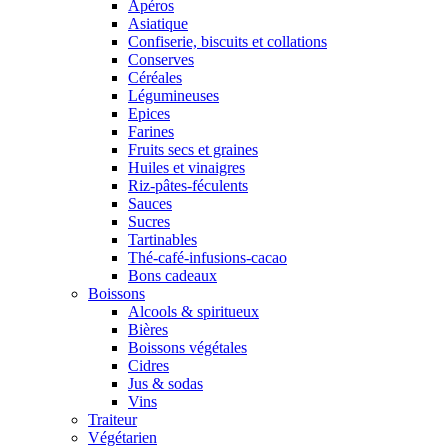
Apéros
Asiatique
Confiserie, biscuits et collations
Conserves
Céréales
Légumineuses
Epices
Farines
Fruits secs et graines
Huiles et vinaigres
Riz-pâtes-féculents
Sauces
Sucres
Tartinables
Thé-café-infusions-cacao
Bons cadeaux
Boissons
Alcools & spiritueux
Bières
Boissons végétales
Cidres
Jus & sodas
Vins
Traiteur
Végétarien