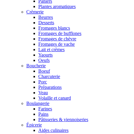
Paniers
Plantes aromatiques
Crèmerie
Beurres
Desserts
Fromages blancs
Fromages de bufflones
Fromages de chèvre
Fromages de vache
Lait et crèmes
Yaourts
Oeufs
Boucherie
Boeuf
Charcuterie
Porc
Préparations
Veau
Volaille et canard
Boulangerie
Farines
Pains
Pâtisseries & viennoiseries
Épicerie
Aides culinaires