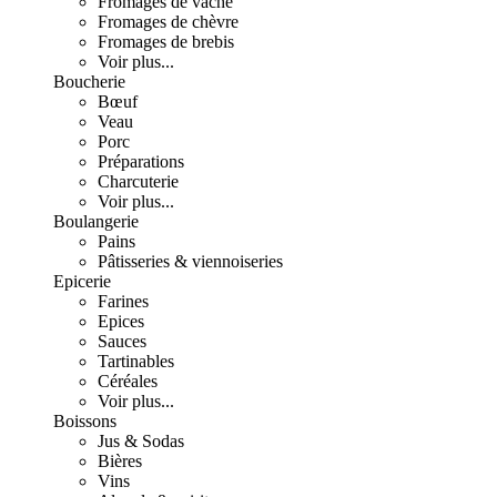
Fromages de vache
Fromages de chèvre
Fromages de brebis
Voir plus...
Boucherie
Bœuf
Veau
Porc
Préparations
Charcuterie
Voir plus...
Boulangerie
Pains
Pâtisseries & viennoiseries
Epicerie
Farines
Epices
Sauces
Tartinables
Céréales
Voir plus...
Boissons
Jus & Sodas
Bières
Vins