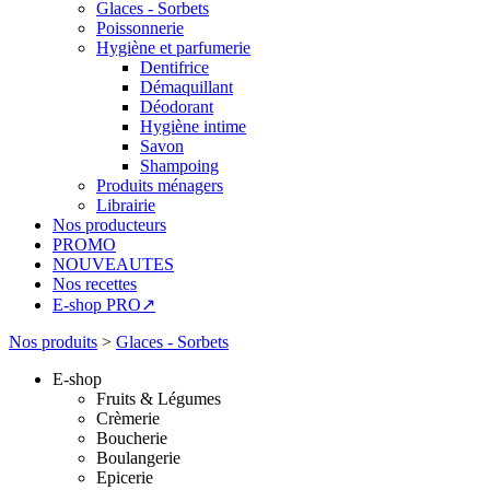
Glaces - Sorbets
Poissonnerie
Hygiène et parfumerie
Dentifrice
Démaquillant
Déodorant
Hygiène intime
Savon
Shampoing
Produits ménagers
Librairie
Nos producteurs
PROMO
NOUVEAUTES
Nos recettes
E-shop PRO↗
Nos produits
>
Glaces - Sorbets
E-shop
Fruits & Légumes
Crèmerie
Boucherie
Boulangerie
Epicerie