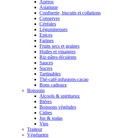
Apéros
Asiatique
Confiserie, biscuits et collations
Conserves
Céréales
Légumineuses
Epices
Farines
Fruits secs et graines
Huiles et vinaigres
Riz-pâtes-féculents
Sauces
Sucres
Tartinables
Thé-café-infusions-cacao
Bons cadeaux
Boissons
Alcools & spiritueux
Bières
Boissons végétales
Cidres
Jus & sodas
Vins
Traiteur
Végétarien