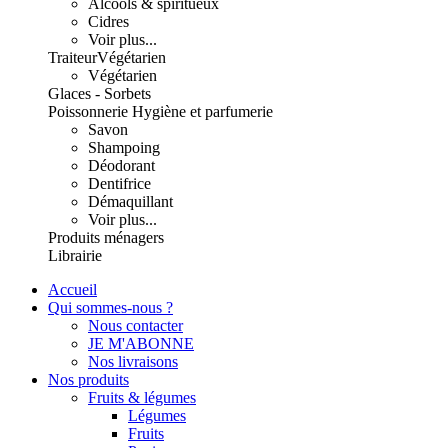
Alcools & spiritueux
Cidres
Voir plus...
Traiteur
Végétarien
Végétarien
Glaces - Sorbets
Poissonnerie
Hygiène et parfumerie
Savon
Shampoing
Déodorant
Dentifrice
Démaquillant
Voir plus...
Produits ménagers
Librairie
Accueil
Qui sommes-nous ?
Nous contacter
JE M'ABONNE
Nos livraisons
Nos produits
Fruits & légumes
Légumes
Fruits