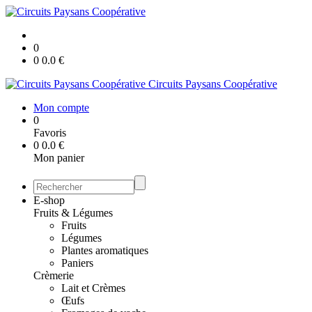
0
0
0.0
€
Circuits Paysans Coopérative
Mon compte
0
Favoris
0
0.0
€
Mon panier
E-shop
Fruits & Légumes
Fruits
Légumes
Plantes aromatiques
Paniers
Crèmerie
Lait et Crèmes
Œufs