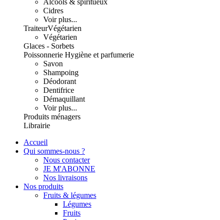
Alcools & spiritueux
Cidres
Voir plus...
Traiteur
Végétarien
Végétarien
Glaces - Sorbets
Poissonnerie
Hygiène et parfumerie
Savon
Shampoing
Déodorant
Dentifrice
Démaquillant
Voir plus...
Produits ménagers
Librairie
Accueil
Qui sommes-nous ?
Nous contacter
JE M'ABONNE
Nos livraisons
Nos produits
Fruits & légumes
Légumes
Fruits