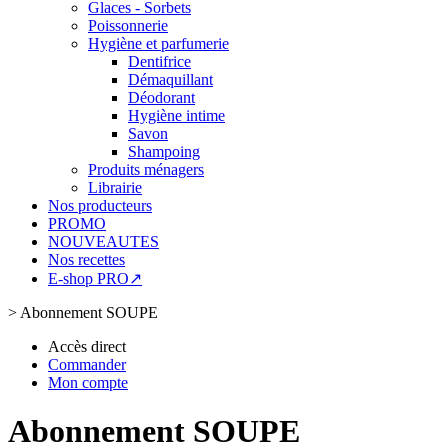
Glaces - Sorbets
Poissonnerie
Hygiène et parfumerie
Dentifrice
Démaquillant
Déodorant
Hygiène intime
Savon
Shampoing
Produits ménagers
Librairie
Nos producteurs
PROMO
NOUVEAUTES
Nos recettes
E-shop PRO↗
>
Abonnement SOUPE
Accès direct
Commander
Mon compte
Abonnement SOUPE