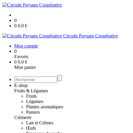
0
0
0.0
€
Circuits Paysans Coopérative
Mon compte
0
Favoris
0
0.0
€
Mon panier
E-shop
Fruits & Légumes
Fruits
Légumes
Plantes aromatiques
Paniers
Crèmerie
Lait et Crèmes
Œufs