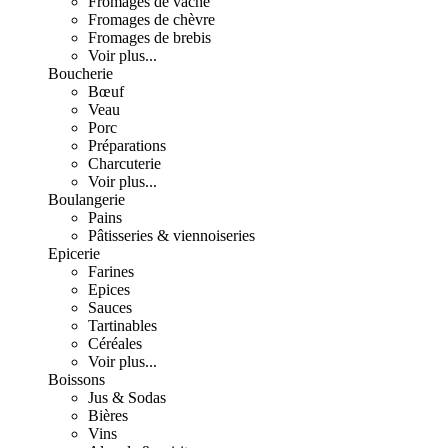
Fromages de vache
Fromages de chèvre
Fromages de brebis
Voir plus...
Boucherie
Bœuf
Veau
Porc
Préparations
Charcuterie
Voir plus...
Boulangerie
Pains
Pâtisseries & viennoiseries
Epicerie
Farines
Epices
Sauces
Tartinables
Céréales
Voir plus...
Boissons
Jus & Sodas
Bières
Vins