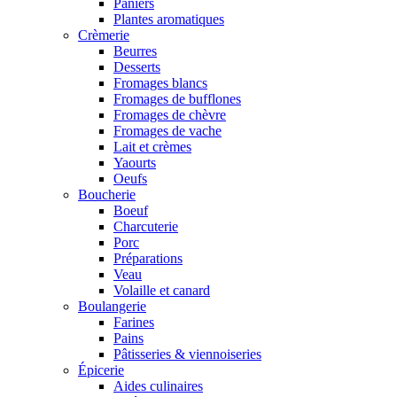
Paniers
Plantes aromatiques
Crèmerie
Beurres
Desserts
Fromages blancs
Fromages de bufflones
Fromages de chèvre
Fromages de vache
Lait et crèmes
Yaourts
Oeufs
Boucherie
Boeuf
Charcuterie
Porc
Préparations
Veau
Volaille et canard
Boulangerie
Farines
Pains
Pâtisseries & viennoiseries
Épicerie
Aides culinaires