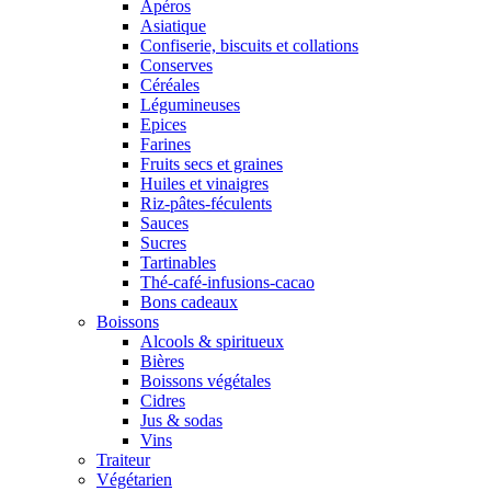
Apéros
Asiatique
Confiserie, biscuits et collations
Conserves
Céréales
Légumineuses
Epices
Farines
Fruits secs et graines
Huiles et vinaigres
Riz-pâtes-féculents
Sauces
Sucres
Tartinables
Thé-café-infusions-cacao
Bons cadeaux
Boissons
Alcools & spiritueux
Bières
Boissons végétales
Cidres
Jus & sodas
Vins
Traiteur
Végétarien