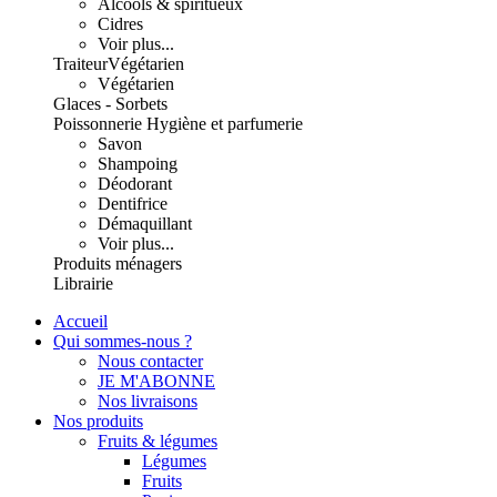
Alcools & spiritueux
Cidres
Voir plus...
Traiteur
Végétarien
Végétarien
Glaces - Sorbets
Poissonnerie
Hygiène et parfumerie
Savon
Shampoing
Déodorant
Dentifrice
Démaquillant
Voir plus...
Produits ménagers
Librairie
Accueil
Qui sommes-nous ?
Nous contacter
JE M'ABONNE
Nos livraisons
Nos produits
Fruits & légumes
Légumes
Fruits