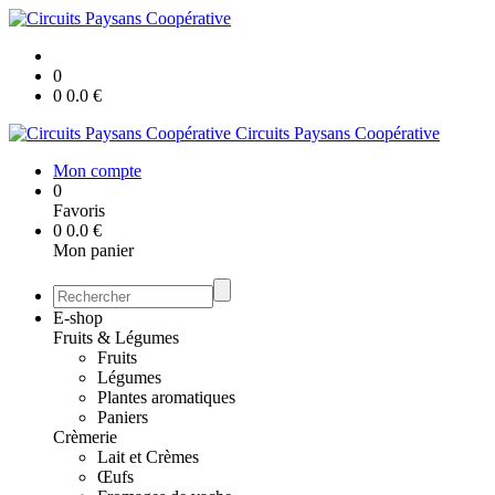
0
0
0.0
€
Circuits Paysans Coopérative
Mon compte
0
Favoris
0
0.0
€
Mon panier
E-shop
Fruits & Légumes
Fruits
Légumes
Plantes aromatiques
Paniers
Crèmerie
Lait et Crèmes
Œufs