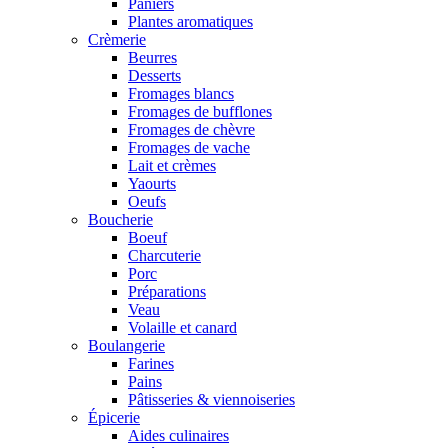
Paniers
Plantes aromatiques
Crèmerie
Beurres
Desserts
Fromages blancs
Fromages de bufflones
Fromages de chèvre
Fromages de vache
Lait et crèmes
Yaourts
Oeufs
Boucherie
Boeuf
Charcuterie
Porc
Préparations
Veau
Volaille et canard
Boulangerie
Farines
Pains
Pâtisseries & viennoiseries
Épicerie
Aides culinaires