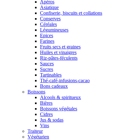
Apéros
Asiatique
Confiserie, biscuits et collations
Conserves
Céréales
Légumineuses
Epices
Farines
Fruits secs et graines
Huiles et vinaigres
Riz-pâtes-féculents
Sauces
Sucres
Tartinables
Thé-café-infusions-cacao
Bons cadeaux
Boissons
Alcools & spiritueux
Bières
Boissons végétales
Cidres
Jus & sodas
Vins
Traiteur
Végétarien