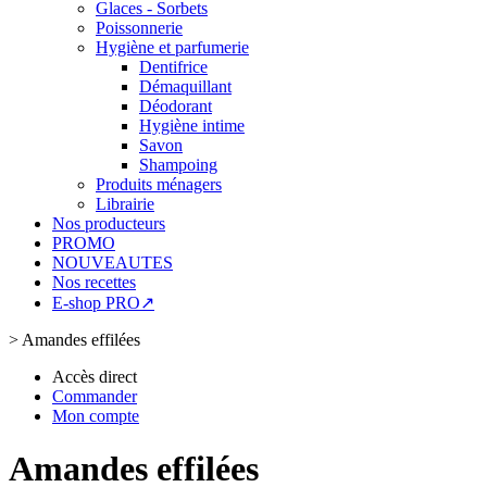
Glaces - Sorbets
Poissonnerie
Hygiène et parfumerie
Dentifrice
Démaquillant
Déodorant
Hygiène intime
Savon
Shampoing
Produits ménagers
Librairie
Nos producteurs
PROMO
NOUVEAUTES
Nos recettes
E-shop PRO↗
>
Amandes effilées
Accès direct
Commander
Mon compte
Amandes effilées