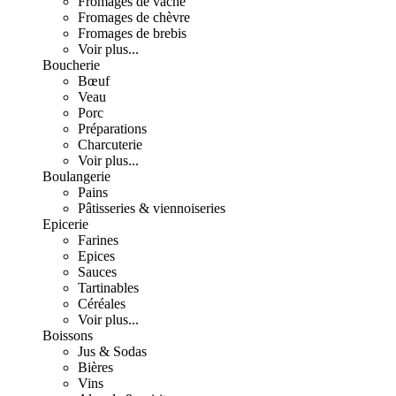
Fromages de vache
Fromages de chèvre
Fromages de brebis
Voir plus...
Boucherie
Bœuf
Veau
Porc
Préparations
Charcuterie
Voir plus...
Boulangerie
Pains
Pâtisseries & viennoiseries
Epicerie
Farines
Epices
Sauces
Tartinables
Céréales
Voir plus...
Boissons
Jus & Sodas
Bières
Vins