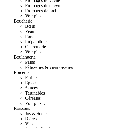
Fromages de vache
Fromages de chèvre
Fromages de brebis
Voir plus...
Boucherie
Bœuf
Veau
Porc
Préparations
Charcuterie
Voir plus...
Boulangerie
Pains
Pâtisseries & viennoiseries
Epicerie
Farines
Epices
Sauces
Tartinables
Céréales
Voir plus...
Boissons
Jus & Sodas
Bières
Vins