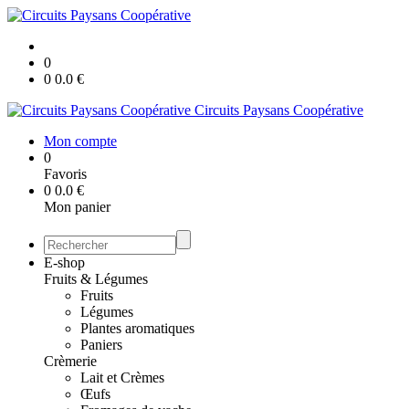
0
0
0.0
€
Circuits Paysans Coopérative
Mon compte
0
Favoris
0
0.0
€
Mon panier
E-shop
Fruits & Légumes
Fruits
Légumes
Plantes aromatiques
Paniers
Crèmerie
Lait et Crèmes
Œufs