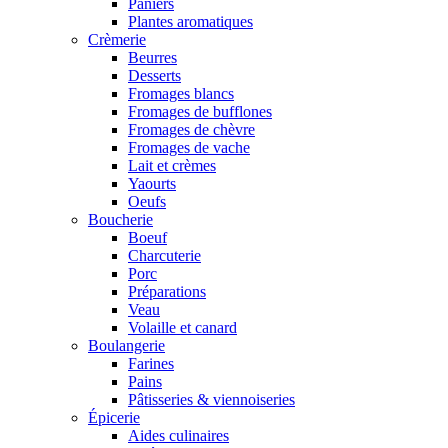
Paniers
Plantes aromatiques
Crèmerie
Beurres
Desserts
Fromages blancs
Fromages de bufflones
Fromages de chèvre
Fromages de vache
Lait et crèmes
Yaourts
Oeufs
Boucherie
Boeuf
Charcuterie
Porc
Préparations
Veau
Volaille et canard
Boulangerie
Farines
Pains
Pâtisseries & viennoiseries
Épicerie
Aides culinaires