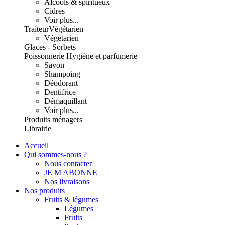
Alcools & spiritueux
Cidres
Voir plus...
Traiteur
Végétarien
Végétarien
Glaces - Sorbets
Poissonnerie
Hygiène et parfumerie
Savon
Shampoing
Déodorant
Dentifrice
Démaquillant
Voir plus...
Produits ménagers
Librairie
Accueil
Qui sommes-nous ?
Nous contacter
JE M'ABONNE
Nos livraisons
Nos produits
Fruits & légumes
Légumes
Fruits