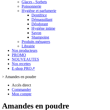
Glaces - Sorbets
Poissonnerie
Hygiène et parfumerie
Dentifrice
Démaquillant
Déodorant
Hygiène intime
Savon
Shampoing
Produits ménagers
Librairie
Nos producteurs
PROMO
NOUVEAUTES
Nos recettes
E-shop PRO↗
>
Amandes en poudre
Accès direct
Commander
Mon compte
Amandes en poudre