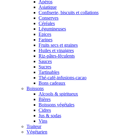
Apéros
Asiatique
Confiserie, biscuits et collations
Conserves
Céréales
Légumineuses
Epices
Farines
Fruits secs et graines
Huiles et vinaigres
Riz-pâtes-féculents
Sauces
Sucres
Tartinables
Thé-café-infusions-cacao
Bons cadeaux
Boissons
Alcools & spiritueux
Bières
Boissons végétales
Cidres
Jus & sodas
Vins
Traiteur
Végétarien