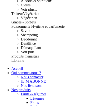
Alcools & spiritueux
Cidres
Voir plus...
Traiteur
Végétarien
Végétarien
Glaces - Sorbets
Poissonnerie
Hygiène et parfumerie
Savon
Shampoing
Déodorant
Dentifrice
Démaquillant
Voir plus...
Produits ménagers
Librairie
Accueil
Qui sommes-nous ?
Nous contacter
JE M'ABONNE
Nos livraisons
Nos produits
Fruits & légumes
Légumes
Fruits