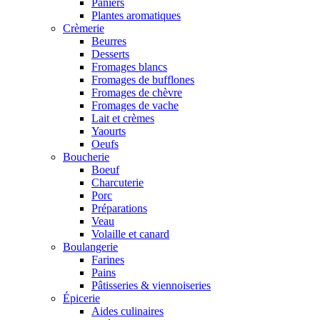
Paniers
Plantes aromatiques
Crèmerie
Beurres
Desserts
Fromages blancs
Fromages de bufflones
Fromages de chèvre
Fromages de vache
Lait et crèmes
Yaourts
Oeufs
Boucherie
Boeuf
Charcuterie
Porc
Préparations
Veau
Volaille et canard
Boulangerie
Farines
Pains
Pâtisseries & viennoiseries
Épicerie
Aides culinaires