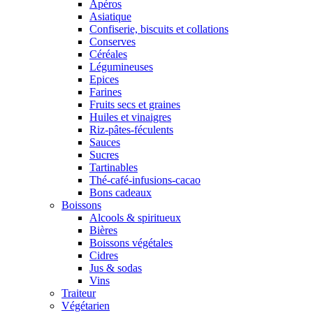
Apéros
Asiatique
Confiserie, biscuits et collations
Conserves
Céréales
Légumineuses
Epices
Farines
Fruits secs et graines
Huiles et vinaigres
Riz-pâtes-féculents
Sauces
Sucres
Tartinables
Thé-café-infusions-cacao
Bons cadeaux
Boissons
Alcools & spiritueux
Bières
Boissons végétales
Cidres
Jus & sodas
Vins
Traiteur
Végétarien