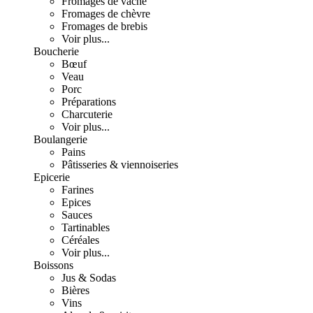
Fromages de vache
Fromages de chèvre
Fromages de brebis
Voir plus...
Boucherie
Bœuf
Veau
Porc
Préparations
Charcuterie
Voir plus...
Boulangerie
Pains
Pâtisseries & viennoiseries
Epicerie
Farines
Epices
Sauces
Tartinables
Céréales
Voir plus...
Boissons
Jus & Sodas
Bières
Vins