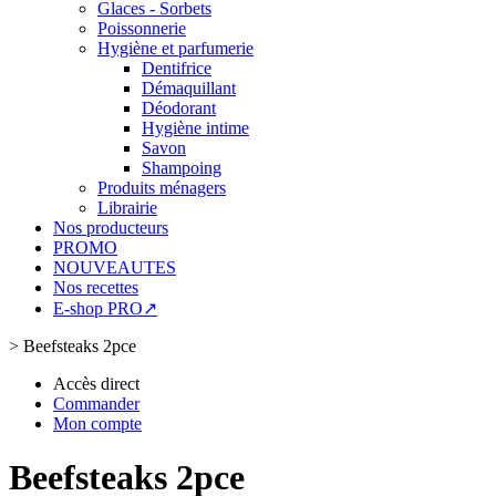
Glaces - Sorbets
Poissonnerie
Hygiène et parfumerie
Dentifrice
Démaquillant
Déodorant
Hygiène intime
Savon
Shampoing
Produits ménagers
Librairie
Nos producteurs
PROMO
NOUVEAUTES
Nos recettes
E-shop PRO↗
>
Beefsteaks 2pce
Accès direct
Commander
Mon compte
Beefsteaks 2pce