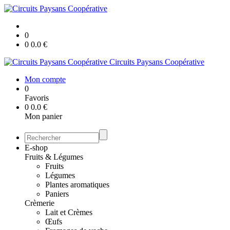
0
0
0.0
€
Circuits Paysans Coopérative
Mon compte
0
Favoris
0
0.0
€
Mon panier
E-shop
Fruits & Légumes
Fruits
Légumes
Plantes aromatiques
Paniers
Crèmerie
Lait et Crèmes
Œufs