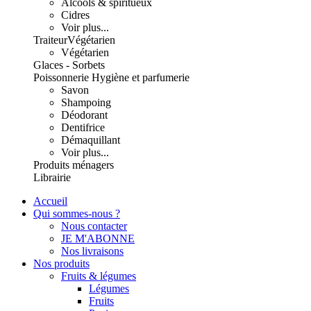
Alcools & spiritueux
Cidres
Voir plus...
Traiteur
Végétarien
Végétarien
Glaces - Sorbets
Poissonnerie
Hygiène et parfumerie
Savon
Shampoing
Déodorant
Dentifrice
Démaquillant
Voir plus...
Produits ménagers
Librairie
Accueil
Qui sommes-nous ?
Nous contacter
JE M'ABONNE
Nos livraisons
Nos produits
Fruits & légumes
Légumes
Fruits