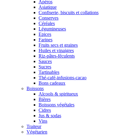
Apéros
Asiatique
Confiserie, biscuits et collations
Conserves
Céréales
Légumineuses
Epices
Farines
Fruits secs et graines
Huiles et vinaigres
Riz-pâtes-féculents
Sauces
Sucres
Tartinables
Thé-café-infusions-cacao
Bons cadeaux
Boissons
Alcools & spiritueux
Bières
Boissons végétales
Cidres
Jus & sodas
Vins
Traiteur
Végétarien