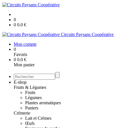
0
0
0.0
€
Circuits Paysans Coopérative
Mon compte
0
Favoris
0
0.0
€
Mon panier
E-shop
Fruits & Légumes
Fruits
Légumes
Plantes aromatiques
Paniers
Crèmerie
Lait et Crèmes
Œufs