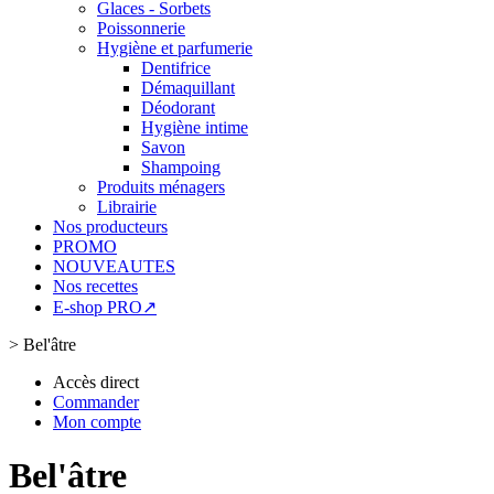
Glaces - Sorbets
Poissonnerie
Hygiène et parfumerie
Dentifrice
Démaquillant
Déodorant
Hygiène intime
Savon
Shampoing
Produits ménagers
Librairie
Nos producteurs
PROMO
NOUVEAUTES
Nos recettes
E-shop PRO↗
>
Bel'âtre
Accès direct
Commander
Mon compte
Bel'âtre