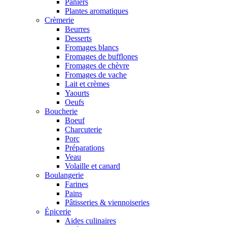
Paniers
Plantes aromatiques
Crèmerie
Beurres
Desserts
Fromages blancs
Fromages de bufflones
Fromages de chèvre
Fromages de vache
Lait et crèmes
Yaourts
Oeufs
Boucherie
Boeuf
Charcuterie
Porc
Préparations
Veau
Volaille et canard
Boulangerie
Farines
Pains
Pâtisseries & viennoiseries
Épicerie
Aides culinaires