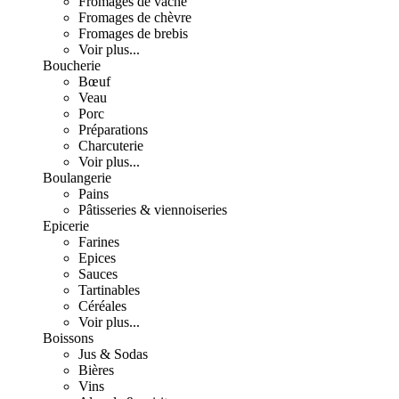
Fromages de vache
Fromages de chèvre
Fromages de brebis
Voir plus...
Boucherie
Bœuf
Veau
Porc
Préparations
Charcuterie
Voir plus...
Boulangerie
Pains
Pâtisseries & viennoiseries
Epicerie
Farines
Epices
Sauces
Tartinables
Céréales
Voir plus...
Boissons
Jus & Sodas
Bières
Vins