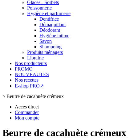
Glaces - Sorbets
Poissonnerie
Hygiène et parfumerie
Dentifrice
Démaquillant
Déodorant
Hygiène intime
Savon
Shampoing
Produits ménagers
Librairie
Nos producteurs
PROMO
NOUVEAUTES
Nos recettes
E-shop PRO↗
>
Beurre de cacahuète crémeux
Accès direct
Commander
Mon compte
Beurre de cacahuète crémeux