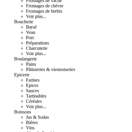
Fromages de vache
Fromages de chèvre
Fromages de brebis
Voir plus...
Boucherie
Bœuf
Veau
Porc
Préparations
Charcuterie
Voir plus...
Boulangerie
Pains
Pâtisseries & viennoiseries
Epicerie
Farines
Epices
Sauces
Tartinables
Céréales
Voir plus...
Boissons
Jus & Sodas
Bières
Vins