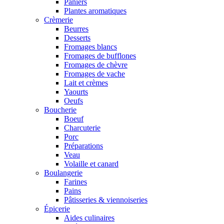
Paniers
Plantes aromatiques
Crèmerie
Beurres
Desserts
Fromages blancs
Fromages de bufflones
Fromages de chèvre
Fromages de vache
Lait et crèmes
Yaourts
Oeufs
Boucherie
Boeuf
Charcuterie
Porc
Préparations
Veau
Volaille et canard
Boulangerie
Farines
Pains
Pâtisseries & viennoiseries
Épicerie
Aides culinaires