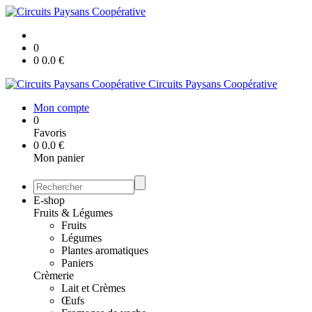
0
0
0.0
€
Circuits Paysans Coopérative
Mon compte
0
Favoris
0
0.0
€
Mon panier
E-shop
Fruits & Légumes
Fruits
Légumes
Plantes aromatiques
Paniers
Crèmerie
Lait et Crèmes
Œufs