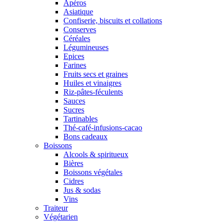
Apéros
Asiatique
Confiserie, biscuits et collations
Conserves
Céréales
Légumineuses
Epices
Farines
Fruits secs et graines
Huiles et vinaigres
Riz-pâtes-féculents
Sauces
Sucres
Tartinables
Thé-café-infusions-cacao
Bons cadeaux
Boissons
Alcools & spiritueux
Bières
Boissons végétales
Cidres
Jus & sodas
Vins
Traiteur
Végétarien