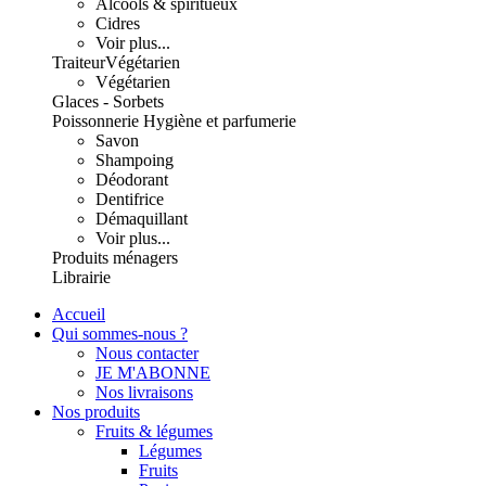
Alcools & spiritueux
Cidres
Voir plus...
Traiteur
Végétarien
Végétarien
Glaces - Sorbets
Poissonnerie
Hygiène et parfumerie
Savon
Shampoing
Déodorant
Dentifrice
Démaquillant
Voir plus...
Produits ménagers
Librairie
Accueil
Qui sommes-nous ?
Nous contacter
JE M'ABONNE
Nos livraisons
Nos produits
Fruits & légumes
Légumes
Fruits