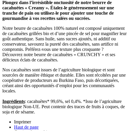
Plongez dans l’irrésistible onctuosité de notre beurre de
cacahuètes « Creamy ». Étalez-le généreusement sur une
tranche de pain ou utilisez-le pour ajouter une touche de
gourmandise à vos recettes salées ou sucrées.
Notre beurre de cacahuètes 100% naturel est composé uniquement
de cacahuètes grillées bio et d’une pincée de sel pour magnifier leur
goût authentique. Sans huile, sans sucres ajoutés, ni additif ou
conservateur, savourez la pureté des cacahuètes, sans artifice ni
compromis. Préférez-vous une texture plus croquante ?
Découvrez notre beurre de cacahuètes « CRUNCHY » et ses
délicieux éclats de cacahuètes.
Nos cacahuètes sont issues de l’agriculture biologique et sont
sourcées de manière éthique et durable. Elles sont récoltées par une
coopérative de producteurs au Burkina Faso, puis décortiquées,
créant ainsi des opportunités d’emploi pour les communautés
locales.
Ingrédients
: cacahuètes* 99,6%, sel 0,4%. *Issu de l’agriculture
biologique Non-UE. Peut contenir des traces de fruits à coques, de
soja et de sésame.
Imprimer
Haut de page