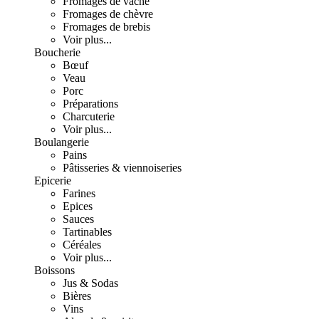
Fromages de vache
Fromages de chèvre
Fromages de brebis
Voir plus...
Boucherie
Bœuf
Veau
Porc
Préparations
Charcuterie
Voir plus...
Boulangerie
Pains
Pâtisseries & viennoiseries
Epicerie
Farines
Epices
Sauces
Tartinables
Céréales
Voir plus...
Boissons
Jus & Sodas
Bières
Vins