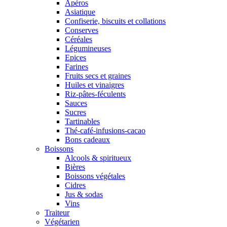
Apéros
Asiatique
Confiserie, biscuits et collations
Conserves
Céréales
Légumineuses
Epices
Farines
Fruits secs et graines
Huiles et vinaigres
Riz-pâtes-féculents
Sauces
Sucres
Tartinables
Thé-café-infusions-cacao
Bons cadeaux
Boissons
Alcools & spiritueux
Bières
Boissons végétales
Cidres
Jus & sodas
Vins
Traiteur
Végétarien