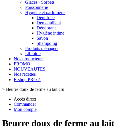
Glaces - Sorbets
Poissonnerie
Hygiène et parfumerie
Dentifrice
Démaquillant
Déodorant
Hygiène intime
Savon
Shampoing
Produits ménagers
Librairie
Nos producteurs
PROMO
NOUVEAUTES
Nos recettes
E-shop PRO↗
>
Beurre doux de ferme au lait cru
Accès direct
Commander
Mon compte
Beurre doux de ferme au lait