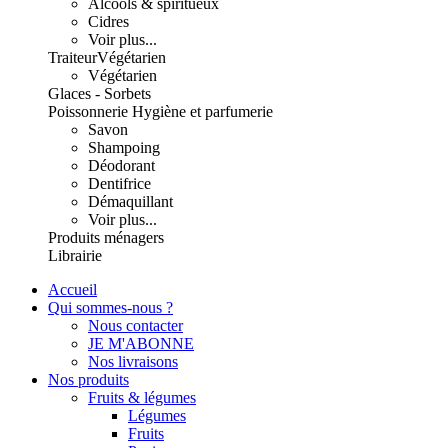
Alcools & spiritueux
Cidres
Voir plus...
Traiteur
Végétarien
Végétarien
Glaces - Sorbets
Poissonnerie
Hygiène et parfumerie
Savon
Shampoing
Déodorant
Dentifrice
Démaquillant
Voir plus...
Produits ménagers
Librairie
Accueil
Qui sommes-nous ?
Nous contacter
JE M'ABONNE
Nos livraisons
Nos produits
Fruits & légumes
Légumes
Fruits