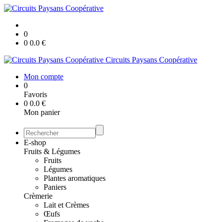
0
0
0.0
€
Circuits Paysans Coopérative
Mon compte
0
Favoris
0
0.0
€
Mon panier
E-shop
Fruits & Légumes
Fruits
Légumes
Plantes aromatiques
Paniers
Crèmerie
Lait et Crèmes
Œufs