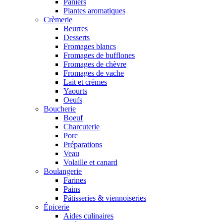
Paniers
Plantes aromatiques
Crèmerie
Beurres
Desserts
Fromages blancs
Fromages de bufflones
Fromages de chèvre
Fromages de vache
Lait et crèmes
Yaourts
Oeufs
Boucherie
Boeuf
Charcuterie
Porc
Préparations
Veau
Volaille et canard
Boulangerie
Farines
Pains
Pâtisseries & viennoiseries
Épicerie
Aides culinaires