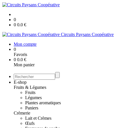
0
0
0.0
€
Circuits Paysans Coopérative
Mon compte
0
Favoris
0
0.0
€
Mon panier
E-shop
Fruits & Légumes
Fruits
Légumes
Plantes aromatiques
Paniers
Crèmerie
Lait et Crèmes
Œufs