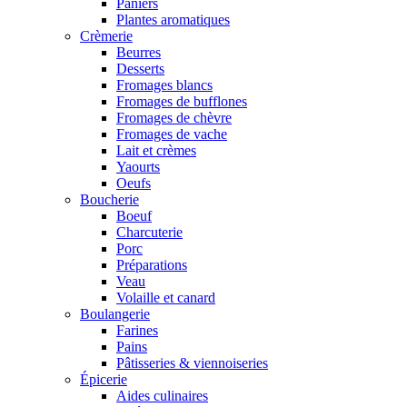
Paniers
Plantes aromatiques
Crèmerie
Beurres
Desserts
Fromages blancs
Fromages de bufflones
Fromages de chèvre
Fromages de vache
Lait et crèmes
Yaourts
Oeufs
Boucherie
Boeuf
Charcuterie
Porc
Préparations
Veau
Volaille et canard
Boulangerie
Farines
Pains
Pâtisseries & viennoiseries
Épicerie
Aides culinaires