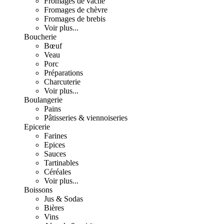
Fromages de vache
Fromages de chèvre
Fromages de brebis
Voir plus...
Boucherie
Bœuf
Veau
Porc
Préparations
Charcuterie
Voir plus...
Boulangerie
Pains
Pâtisseries & viennoiseries
Epicerie
Farines
Epices
Sauces
Tartinables
Céréales
Voir plus...
Boissons
Jus & Sodas
Bières
Vins