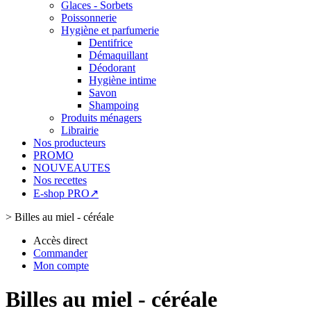
Glaces - Sorbets
Poissonnerie
Hygiène et parfumerie
Dentifrice
Démaquillant
Déodorant
Hygiène intime
Savon
Shampoing
Produits ménagers
Librairie
Nos producteurs
PROMO
NOUVEAUTES
Nos recettes
E-shop PRO↗
>
Billes au miel - céréale
Accès direct
Commander
Mon compte
Billes au miel - céréale