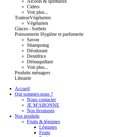
Alcools & spiritueux
Cidres
Voir plus...
Traiteur
Végétarien
Végétarien
Glaces - Sorbets
Poissonnerie
Hygiène et parfumerie
Savon
Shampoing
Déodorant
Dentifrice
Démaquillant
Voir plus...
Produits ménagers
Librairie
Accueil
Qui sommes-nous ?
Nous contacter
JE M'ABONNE
Nos livraisons
Nos produits
Fruits & légumes
Légumes
Fruits