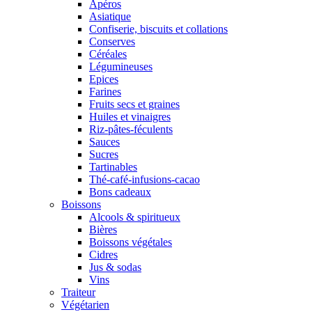
Apéros
Asiatique
Confiserie, biscuits et collations
Conserves
Céréales
Légumineuses
Epices
Farines
Fruits secs et graines
Huiles et vinaigres
Riz-pâtes-féculents
Sauces
Sucres
Tartinables
Thé-café-infusions-cacao
Bons cadeaux
Boissons
Alcools & spiritueux
Bières
Boissons végétales
Cidres
Jus & sodas
Vins
Traiteur
Végétarien