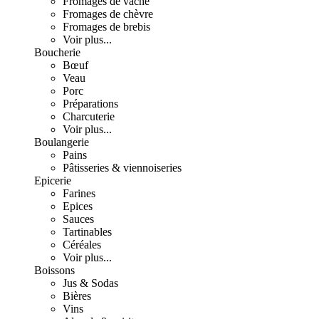
Fromages de vache
Fromages de chèvre
Fromages de brebis
Voir plus...
Boucherie
Bœuf
Veau
Porc
Préparations
Charcuterie
Voir plus...
Boulangerie
Pains
Pâtisseries & viennoiseries
Epicerie
Farines
Epices
Sauces
Tartinables
Céréales
Voir plus...
Boissons
Jus & Sodas
Bières
Vins