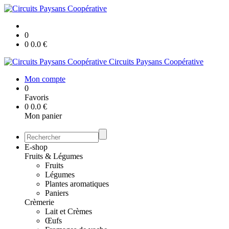
0
0
0.0
€
Circuits Paysans Coopérative
Mon compte
0
Favoris
0
0.0
€
Mon panier
E-shop
Fruits & Légumes
Fruits
Légumes
Plantes aromatiques
Paniers
Crèmerie
Lait et Crèmes
Œufs