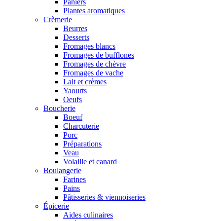
Paniers
Plantes aromatiques
Crèmerie
Beurres
Desserts
Fromages blancs
Fromages de bufflones
Fromages de chèvre
Fromages de vache
Lait et crèmes
Yaourts
Oeufs
Boucherie
Boeuf
Charcuterie
Porc
Préparations
Veau
Volaille et canard
Boulangerie
Farines
Pains
Pâtisseries & viennoiseries
Épicerie
Aides culinaires