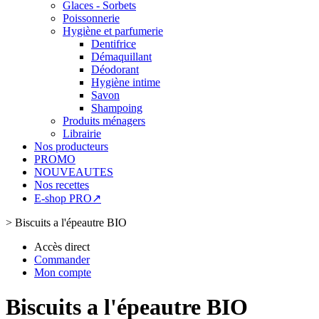
Glaces - Sorbets
Poissonnerie
Hygiène et parfumerie
Dentifrice
Démaquillant
Déodorant
Hygiène intime
Savon
Shampoing
Produits ménagers
Librairie
Nos producteurs
PROMO
NOUVEAUTES
Nos recettes
E-shop PRO↗
>
Biscuits a l'épeautre BIO
Accès direct
Commander
Mon compte
Biscuits a l'épeautre BIO