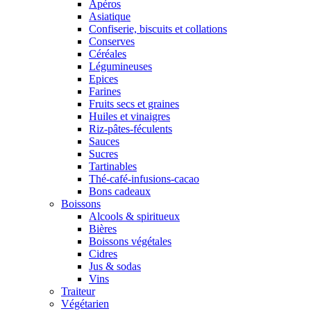
Apéros
Asiatique
Confiserie, biscuits et collations
Conserves
Céréales
Légumineuses
Epices
Farines
Fruits secs et graines
Huiles et vinaigres
Riz-pâtes-féculents
Sauces
Sucres
Tartinables
Thé-café-infusions-cacao
Bons cadeaux
Boissons
Alcools & spiritueux
Bières
Boissons végétales
Cidres
Jus & sodas
Vins
Traiteur
Végétarien