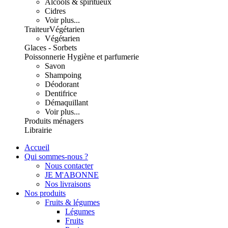
Alcools & spiritueux
Cidres
Voir plus...
Traiteur
Végétarien
Végétarien
Glaces - Sorbets
Poissonnerie
Hygiène et parfumerie
Savon
Shampoing
Déodorant
Dentifrice
Démaquillant
Voir plus...
Produits ménagers
Librairie
Accueil
Qui sommes-nous ?
Nous contacter
JE M'ABONNE
Nos livraisons
Nos produits
Fruits & légumes
Légumes
Fruits