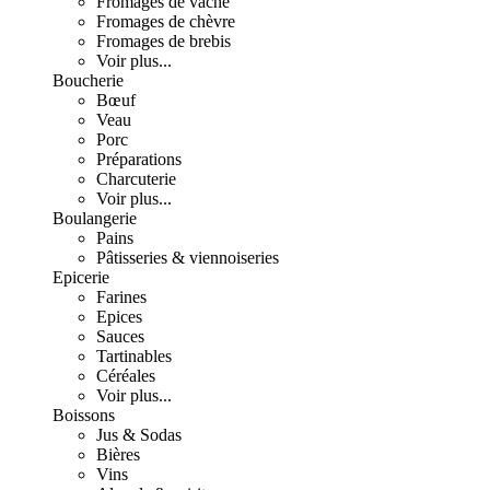
Fromages de vache
Fromages de chèvre
Fromages de brebis
Voir plus...
Boucherie
Bœuf
Veau
Porc
Préparations
Charcuterie
Voir plus...
Boulangerie
Pains
Pâtisseries & viennoiseries
Epicerie
Farines
Epices
Sauces
Tartinables
Céréales
Voir plus...
Boissons
Jus & Sodas
Bières
Vins