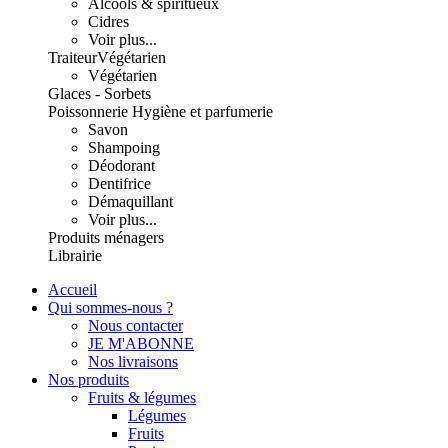
Alcools & spiritueux
Cidres
Voir plus...
Traiteur
Végétarien
Végétarien
Glaces - Sorbets
Poissonnerie
Hygiène et parfumerie
Savon
Shampoing
Déodorant
Dentifrice
Démaquillant
Voir plus...
Produits ménagers
Librairie
Accueil
Qui sommes-nous ?
Nous contacter
JE M'ABONNE
Nos livraisons
Nos produits
Fruits & légumes
Légumes
Fruits