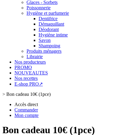
Glaces - Sorbets
Poissonnerie
Hygiène et parfumerie
Dentifrice
Démaquillant
Déodorant
Hygiène intime
Savon
Shampoing
Produits ménagers
Librairie
Nos producteurs
PROMO
NOUVEAUTES
Nos recettes
E-shop PRO↗
>
Bon cadeau 10€ (1pce)
Accès direct
Commander
Mon compte
Bon cadeau 10€ (1pce)