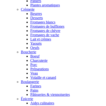
Paniers
Plantes aromatiques
Crèmerie
Beurres
Desserts
Fromages blancs
Fromages de bufflones
Fromages de chèvre
Fromages de vache
Lait et crèmes
Yaourts
Oeufs
Boucherie
Boeuf
Charcuterie
Porc
Préparations
Veau
Volaille et canard
Boulangerie
Farines
Pains
Pâtisseries & viennoiseries
Épicerie
Aides culinaires