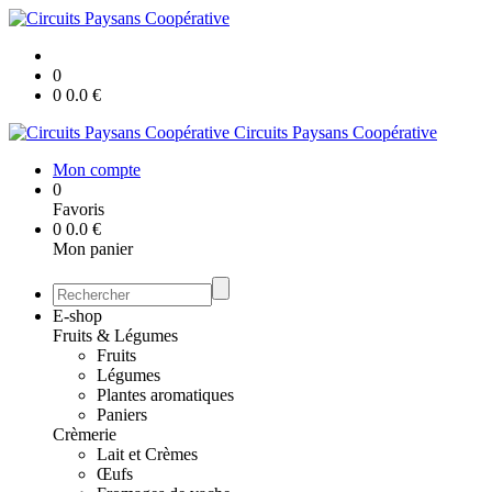
0
0
0.0
€
Circuits Paysans Coopérative
Mon compte
0
Favoris
0
0.0
€
Mon panier
E-shop
Fruits & Légumes
Fruits
Légumes
Plantes aromatiques
Paniers
Crèmerie
Lait et Crèmes
Œufs