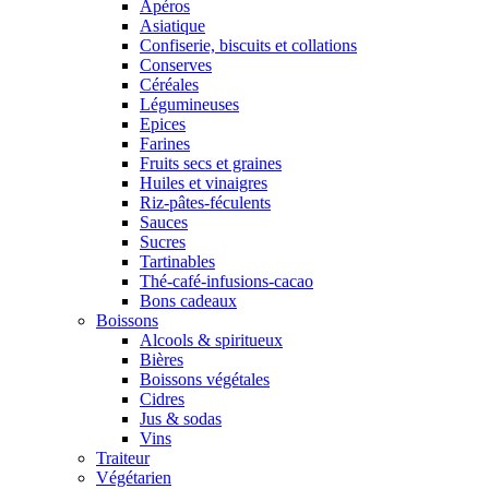
Apéros
Asiatique
Confiserie, biscuits et collations
Conserves
Céréales
Légumineuses
Epices
Farines
Fruits secs et graines
Huiles et vinaigres
Riz-pâtes-féculents
Sauces
Sucres
Tartinables
Thé-café-infusions-cacao
Bons cadeaux
Boissons
Alcools & spiritueux
Bières
Boissons végétales
Cidres
Jus & sodas
Vins
Traiteur
Végétarien