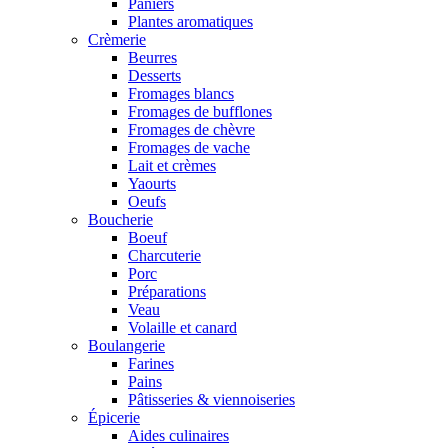
Paniers
Plantes aromatiques
Crèmerie
Beurres
Desserts
Fromages blancs
Fromages de bufflones
Fromages de chèvre
Fromages de vache
Lait et crèmes
Yaourts
Oeufs
Boucherie
Boeuf
Charcuterie
Porc
Préparations
Veau
Volaille et canard
Boulangerie
Farines
Pains
Pâtisseries & viennoiseries
Épicerie
Aides culinaires