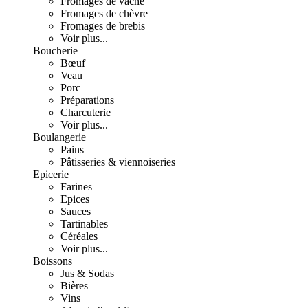
Fromages de vache
Fromages de chèvre
Fromages de brebis
Voir plus...
Boucherie
Bœuf
Veau
Porc
Préparations
Charcuterie
Voir plus...
Boulangerie
Pains
Pâtisseries & viennoiseries
Epicerie
Farines
Epices
Sauces
Tartinables
Céréales
Voir plus...
Boissons
Jus & Sodas
Bières
Vins