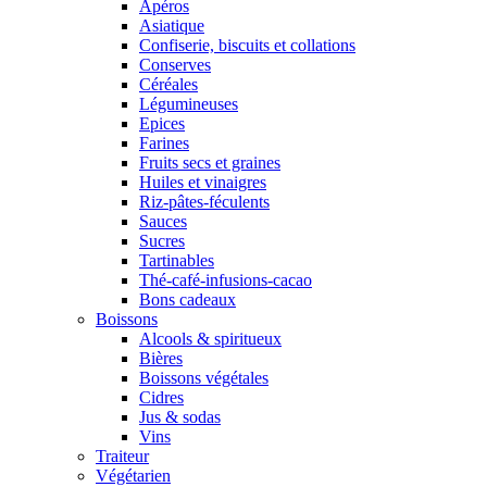
Apéros
Asiatique
Confiserie, biscuits et collations
Conserves
Céréales
Légumineuses
Epices
Farines
Fruits secs et graines
Huiles et vinaigres
Riz-pâtes-féculents
Sauces
Sucres
Tartinables
Thé-café-infusions-cacao
Bons cadeaux
Boissons
Alcools & spiritueux
Bières
Boissons végétales
Cidres
Jus & sodas
Vins
Traiteur
Végétarien