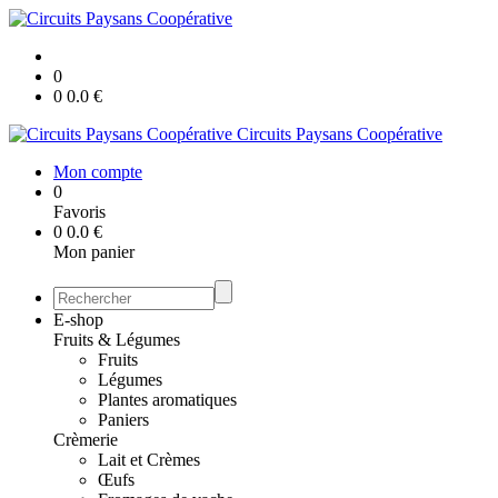
0
0
0.0
€
Circuits Paysans Coopérative
Mon compte
0
Favoris
0
0.0
€
Mon panier
E-shop
Fruits & Légumes
Fruits
Légumes
Plantes aromatiques
Paniers
Crèmerie
Lait et Crèmes
Œufs