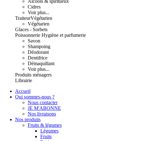
Alcools & spiritueux
Cidres
Voir plus...
Traiteur
Végétarien
Végétarien
Glaces - Sorbets
Poissonnerie
Hygiène et parfumerie
Savon
Shampoing
Déodorant
Dentifrice
Démaquillant
Voir plus...
Produits ménagers
Librairie
Accueil
Qui sommes-nous ?
Nous contacter
JE M'ABONNE
Nos livraisons
Nos produits
Fruits & légumes
Légumes
Fruits