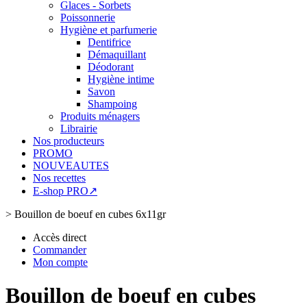
Glaces - Sorbets
Poissonnerie
Hygiène et parfumerie
Dentifrice
Démaquillant
Déodorant
Hygiène intime
Savon
Shampoing
Produits ménagers
Librairie
Nos producteurs
PROMO
NOUVEAUTES
Nos recettes
E-shop PRO↗
>
Bouillon de boeuf en cubes 6x11gr
Accès direct
Commander
Mon compte
Bouillon de boeuf en cubes